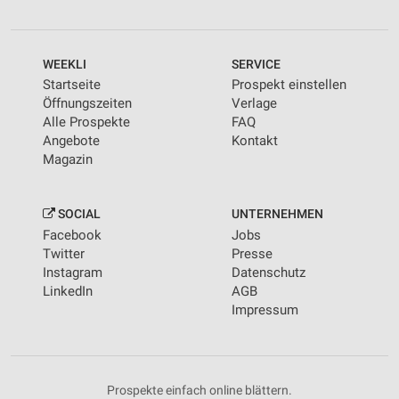
Kombinationen von Daten aus verschiedenen
Quellen
WEEKLI
SERVICE
Entwicklung und Verbesserung der Angebote
Startseite
Prospekt einstellen
Verwendung reduzierter Daten zur Auswahl von
Öffnungszeiten
Verlage
Inhalten
Alle Prospekte
FAQ
Angebote
Kontakt
IAB-Besonderheiten:
Magazin
Verwendung genauer Standortdaten
Geräte anhand von aktiv angeforderten
SOCIAL
UNTERNEHMEN
Informationen identifizieren
Facebook
Jobs
Twitter
Presse
Nicht-IAB-Verarbeitungszwecke:
Instagram
Datenschutz
Notwendig
LinkedIn
AGB
Impressum
Performance
Funktional
Prospekte einfach online blättern.
Werbung