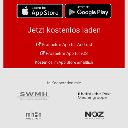
Speichern von oder Zugriff auf Informationen
auf einem Endgerät
Verwendung reduzierter Daten zur Auswahl von
Werbeanzeigen
Jetzt kostenlos laden
Erstellung von Profilen für personalisierte
Werbung
Prospekte App für Android
Prospekte App für iOS
Verwendung von Profilen zur Auswahl
personalisierter Werbung
Kostenlos im App Store erhältlich
Erstellung von Profilen zur Personalisierung
von Inhalten
In Kooperation mit:
Verwendung von Profilen zur Auswahl
personalisierter Inhalte
Messung der Werbeleistung
Messung der Performance von Inhalten
Analyse von Zielgruppen durch Statistiken oder