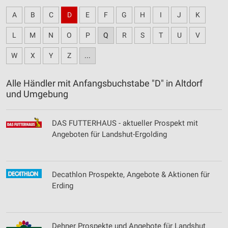
A
B
C
D
E
F
G
H
I
J
K
L
M
N
O
P
Q
R
S
T
U
V
W
X
Y
Z
...
Alle Händler mit Anfangsbuchstabe "D" in Altdorf
und Umgebung
DAS FUTTERHAUS - aktueller Prospekt mit
Angeboten für Landshut-Ergolding
Decathlon Prospekte, Angebote & Aktionen für
Erding
Dehner Prospekte und Angebote für Landshut