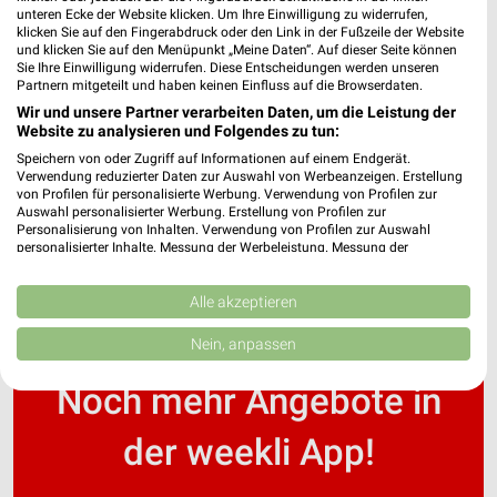
unteren Ecke der Website klicken. Um Ihre Einwilligung zu widerrufen,
klicken Sie auf den Fingerabdruck oder den Link in der Fußzeile der Website
und klicken Sie auf den Menüpunkt „Meine Daten“. Auf dieser Seite können
DocMorris Prospekte und Angebote
Sie Ihre Einwilligung widerrufen. Diese Entscheidungen werden unseren
Partnern mitgeteilt und haben keinen Einfluss auf die Browserdaten.
Wir und unsere Partner verarbeiten Daten, um die Leistung der
Website zu analysieren und Folgendes zu tun:
Speichern von oder Zugriff auf Informationen auf einem Endgerät.
Douglas Wochenprospekt & Angebote für
Verwendung reduzierter Daten zur Auswahl von Werbeanzeigen. Erstellung
Landshut
von Profilen für personalisierte Werbung. Verwendung von Profilen zur
Auswahl personalisierter Werbung. Erstellung von Profilen zur
Personalisierung von Inhalten. Verwendung von Profilen zur Auswahl
personalisierter Inhalte. Messung der Werbeleistung. Messung der
Performance von Inhalten. Analyse von Zielgruppen durch Statistiken oder
Kombinationen von Daten aus verschiedenen Quellen. Entwicklung und
Verbesserung der Angebote. Verwendung reduzierter Daten zur Auswahl
Alle akzeptieren
von Inhalten.
Daten können außerhalb der Europäischen Union weitergegeben und in die
Nein, anpassen
USA gesendet werden.
Ihre Einwilligung und die cookie Richtlinie gelten ausschließlich für diese
Noch mehr Angebote in
Website/App.
Partnerliste anzeigen (1 IAB-Anbieter)
der weekli App!
Wir nutzen Ihre Daten für folgende Zwecke:
IAB-Verarbeitungszwecke: