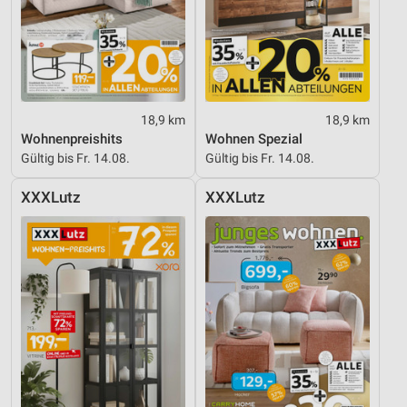
Geräte anhand von aktiv angeforderten
Informationen identifizieren
Nicht-IAB-Verarbeitungszwecke:
Notwendig
18,9 km
18,9 km
Performance
Wohnenpreishits
Wohnen Spezial
Gültig bis Fr. 14.08.
Gültig bis Fr. 14.08.
Funktional
XXXLutz
XXXLutz
Werbung