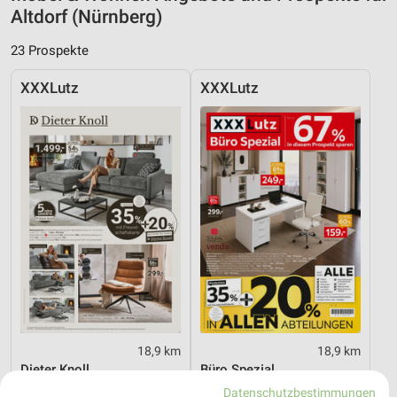
Altdorf (Nürnberg)
23 Prospekte
XXXLutz
XXXLutz
18,9 km
18,9 km
Dieter Knoll
Büro Spezial
Gültig bis Fr. 14.08.
Gültig bis Fr. 14.08.
Datenschutzbestimmungen