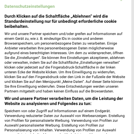
Datenschutzeinstellungen
XXXLutz
mömax
Durch Klicken auf die Schaltfläche „Ablehnen“ wird die
Standardeinstellung nur für unbedingt erforderliche cookie
beibehalten.
Wir und unsere Partner speichern und/oder greifen auf Informationen auf
einem Gerät zu, wie z. B. eindeutige IDs in cookie und anderen
Browserspeichern, um personenbezogene Daten zu verarbeiten. Einige
Anbieter verarbeiten Ihre personenbezogenen Daten möglicherweise
aufgrund eines berechtigten Interesses. Um dem zu widersprechen, öffnen
Sie die „Einstellungen“. Sie können Ihre Einstellungen akzeptieren, ablehnen
oder verwalten, indem Sie auf die Schaltfläche „Einstellungen verwalten“
klicken oder jederzeit auf die Fingerabdruck-Schaltfläche in der linken
unteren Ecke der Website klicken. Um Ihre Einwilligung zu widerrufen,
klicken Sie auf den Fingerabdruck oder den Link in der Fußzeile der Website
und klicken Sie auf den Menüpunkt „Meine Daten“. Auf dieser Seite können
Sie Ihre Einwilligung widerrufen. Diese Entscheidungen werden unseren
Partnern mitgeteilt und haben keinen Einfluss auf die Browserdaten.
Wir und unsere Partner verarbeiten Daten, um die Leistung der
18,9 km
7,4 km
Website zu analysieren und Folgendes zu tun:
Küchen Preishits!
Trendbonus
Gültig bis Fr. 21.08.
Noch heute gültig
Speichern von oder Zugriff auf Informationen auf einem Endgerät.
Verwendung reduzierter Daten zur Auswahl von Werbeanzeigen. Erstellung
von Profilen für personalisierte Werbung. Verwendung von Profilen zur
JYSK
JYSK
Auswahl personalisierter Werbung. Erstellung von Profilen zur
Personalisierung von Inhalten. Verwendung von Profilen zur Auswahl