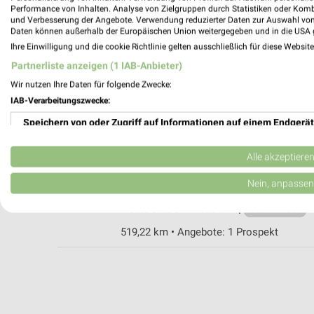
Performance von Inhalten. Analyse von Zielgruppen durch Statistiken oder Kom
und Verbesserung der Angebote. Verwendung reduzierter Daten zur Auswahl von
Daten können außerhalb der Europäischen Union weitergegeben und in die USA 
EP:Münzinger Pliezhausen
Ihre Einwilligung und die cookie Richtlinie gelten ausschließlich für diese Websit
Esslinger Straße 39
Partnerliste anzeigen (1 IAB-Anbieter)
72124 Pliezhausen
Wir nutzen Ihre Daten für folgende Zwecke:
Heute 09:00 - 18:00 Uhr |
Geöffnet
IAB-Verarbeitungszwecke:
530,50 km • Angebote: 2 Prospekte
Speichern von oder Zugriff auf Informationen auf einem Endgerät
Verwendung reduzierter Daten zur Auswahl von Werbeanzeigen
EURONICS Pössl Nürtingen
Alle akzeptiere
Europastr. 24
Erstellung von Profilen für personalisierte Werbung
Nein, anpassen
72622 Nürtingen
Heute 09:00 - 12:30 Uhr |
Verwendung von Profilen zur Auswahl personalisierter Werbung
Geschlossen
519,22 km • Angebote: 1 Prospekt
Erstellung von Profilen zur Personalisierung von Inhalten
Verwendung von Profilen zur Auswahl personalisierter Inhalte
Messung der Werbeleistung