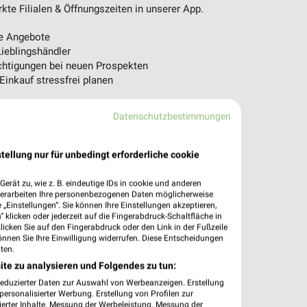
te Filialen & Öffnungszeiten in unserer App.
e Angebote
ieblingshändler
htigungen bei neuen Prospekten
 Einkauf stressfrei planen
 App jetzt laden oder QR-Code scannen.
Datenschutzbestimmungen
tellung nur für unbedingt erforderliche cookie
erät zu, wie z. B. eindeutige IDs in cookie und anderen
verarbeiten Ihre personenbezogenen Daten möglicherweise
„Einstellungen“. Sie können Ihre Einstellungen akzeptieren,
 klicken oder jederzeit auf die Fingerabdruck-Schaltfläche in
klicken Sie auf den Fingerabdruck oder den Link in der Fußzeile
önnen Sie Ihre Einwilligung widerrufen. Diese Entscheidungen
ten.
ite zu analysieren und Folgendes zu tun:
reduzierter Daten zur Auswahl von Werbeanzeigen. Erstellung
ersonalisierter Werbung. Erstellung von Profilen zur
ierter Inhalte. Messung der Werbeleistung. Messung der