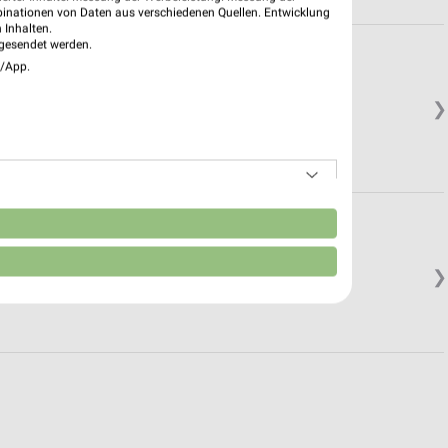
binationen von Daten aus verschiedenen Quellen. Entwicklung
 Inhalten.
gesendet werden.
e/App.
❯
n
❯