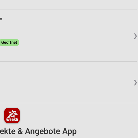
n
❯
Geöffnet
❯
pekte & Angebote App