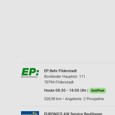
Messung der Performance von Inhalten
Analyse von Zielgruppen durch Statistiken oder Kombinationen 
Quellen
Entwicklung und Verbesserung der Angebote
Verwendung reduzierter Daten zur Auswahl von Inhalten
IAB-Besonderheiten:
Verwendung genauer Standortdaten
Geräte anhand von aktiv angeforderten Informationen identifizie
EP:Behr Filderstadt
Nicht-IAB-Verarbeitungszwecke:
Bonländer Hauptstr. 111
70794 Filderstadt
Notwendig
Heute 08:30 - 18:00 Uhr |
Geöffnet
Performance
520,98 km • Angebote: 2 Prospekte
Funktional
EURONICS AW Service Reutlingen
Werbung