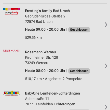
Wir nutzen Ihre Daten für folgende Zwecke:
Ernsting's family Bad Urach
IAB-Verarbeitungszwecke:
Gebrüder-Gross-Straße 2
Speichern von oder Zugriff auf Informationen
72574 Bad Urach
❯
auf einem Endgerät
Heute 09:00 - 20:00 Uhr |
Geschlossen
Verwendung reduzierter Daten zur Auswahl von
529,56 km
Werbeanzeigen
Erstellung von Profilen für personalisierte
Rossmann Wernau
Werbung
Kirchheimer Str. 128
Verwendung von Profilen zur Auswahl
73249 Wernau
❯
personalisierter Werbung
Heute 08:00 - 20:00 Uhr |
Geschlossen
Erstellung von Profilen zur Personalisierung
510,17 km • Angebote: 2 Prospekte
von Inhalten
Verwendung von Profilen zur Auswahl
BabyOne Leinfelden-Echterdingen
personalisierter Inhalte
Adlerstraße 11
70771 Leinfelden Echterdingen
Messung der Werbeleistung
❯