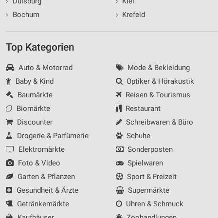
›
Duisburg
›
Kiel
›
Bochum
›
Krefeld
Top Kategorien
Auto & Motorrad
Mode & Bekleidung
Baby & Kind
Optiker & Hörakustik
Baumärkte
Reisen & Tourismus
Biomärkte
Restaurant
Discounter
Schreibwaren & Büro
Drogerie & Parfümerie
Schuhe
Elektromärkte
Sonderposten
Foto & Video
Spielwaren
Garten & Pflanzen
Sport & Freizeit
Gesundheit & Ärzte
Supermärkte
Getränkemärkte
Uhren & Schmuck
Kaufhäuser
Zoohandlungen