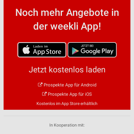
Noch mehr Angebote in
der weekli App!
Jetzt kostenlos laden
Prospekte App für Android
Prospekte App für iOS
Kostenlos im App Store erhältlich
In Kooperation mit: