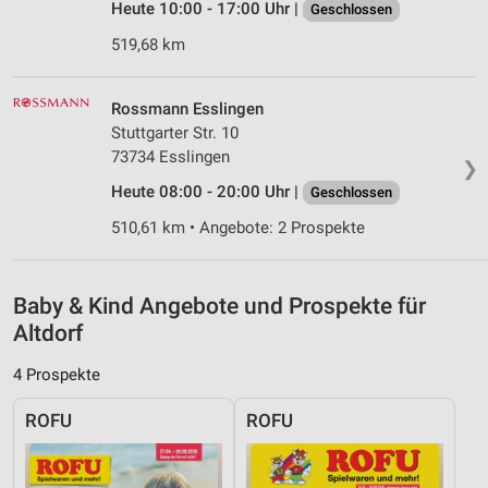
Heute 10:00 - 17:00 Uhr |
Geschlossen
Messung der Performance von Inhalten
519,68 km
Analyse von Zielgruppen durch Statistiken oder
Kombinationen von Daten aus verschiedenen
Quellen
Rossmann Esslingen
Stuttgarter Str. 10
Entwicklung und Verbesserung der Angebote
73734 Esslingen
❯
Heute 08:00 - 20:00 Uhr |
Verwendung reduzierter Daten zur Auswahl von
Geschlossen
Inhalten
510,61 km • Angebote: 2 Prospekte
IAB-Besonderheiten:
Verwendung genauer Standortdaten
Baby & Kind Angebote und Prospekte für
Geräte anhand von aktiv angeforderten
Altdorf
Informationen identifizieren
4 Prospekte
Nicht-IAB-Verarbeitungszwecke:
Notwendig
ROFU
ROFU
Performance