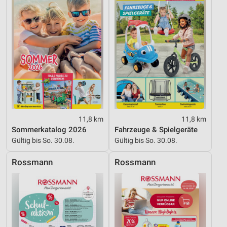
Funktional
Werbung
11,8 km
11,8 km
Sommerkatalog 2026
Fahrzeuge & Spielgeräte
Gültig bis So. 30.08.
Gültig bis So. 30.08.
Rossmann
Rossmann