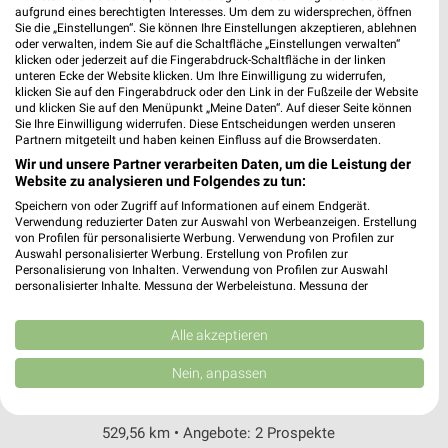
Stuttgarter Str. 1
aufgrund eines berechtigten Interesses. Um dem zu widersprechen, öffnen
Sie die „Einstellungen“. Sie können Ihre Einstellungen akzeptieren, ablehnen
73230 Kirchheim
❯
oder verwalten, indem Sie auf die Schaltfläche „Einstellungen verwalten“
klicken oder jederzeit auf die Fingerabdruck-Schaltfläche in der linken
Heute 08:00 - 21:00 Uhr |
Geschlossen
unteren Ecke der Website klicken. Um Ihre Einwilligung zu widerrufen,
klicken Sie auf den Fingerabdruck oder den Link in der Fußzeile der Website
513,10 km • Angebote: 2 Prospekte
und klicken Sie auf den Menüpunkt „Meine Daten“. Auf dieser Seite können
Sie Ihre Einwilligung widerrufen. Diese Entscheidungen werden unseren
Partnern mitgeteilt und haben keinen Einfluss auf die Browserdaten.
Ernsting's family Kirchheim Teck
Wir und unsere Partner verarbeiten Daten, um die Leistung der
Stuttgarter Str. 2
Website zu analysieren und Folgendes zu tun:
73230 Kirchheim Teck
Speichern von oder Zugriff auf Informationen auf einem Endgerät.
❯
Verwendung reduzierter Daten zur Auswahl von Werbeanzeigen. Erstellung
Heute 09:00 - 18:00 Uhr |
Geschlossen
von Profilen für personalisierte Werbung. Verwendung von Profilen zur
Auswahl personalisierter Werbung. Erstellung von Profilen zur
513,00 km
Personalisierung von Inhalten. Verwendung von Profilen zur Auswahl
personalisierter Inhalte. Messung der Werbeleistung. Messung der
Performance von Inhalten. Analyse von Zielgruppen durch Statistiken oder
Kombinationen von Daten aus verschiedenen Quellen. Entwicklung und
Rossmann Bad Urach
Verbesserung der Angebote. Verwendung reduzierter Daten zur Auswahl
Alle akzeptieren
Gebrüder-Gross-Str. 2
von Inhalten.
Daten können außerhalb der Europäischen Union weitergegeben und in die
72574 Bad Urach
Nein, anpassen
❯
USA gesendet werden.
Heute 08:00 - 20:00 Uhr |
Geschlossen
Ihre Einwilligung und die cookie Richtlinie gelten ausschließlich für diese
Website/App.
529,56 km • Angebote: 2 Prospekte
Partnerliste anzeigen (1 IAB-Anbieter)