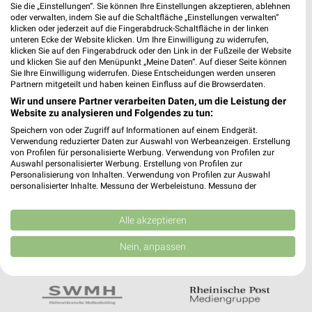
Noch mehr Angebote in
Sie die „Einstellungen“. Sie können Ihre Einstellungen akzeptieren, ablehnen
oder verwalten, indem Sie auf die Schaltfläche „Einstellungen verwalten“
der weekli App!
klicken oder jederzeit auf die Fingerabdruck-Schaltfläche in der linken
unteren Ecke der Website klicken. Um Ihre Einwilligung zu widerrufen,
klicken Sie auf den Fingerabdruck oder den Link in der Fußzeile der Website
und klicken Sie auf den Menüpunkt „Meine Daten“. Auf dieser Seite können
Sie Ihre Einwilligung widerrufen. Diese Entscheidungen werden unseren
Partnern mitgeteilt und haben keinen Einfluss auf die Browserdaten.
Wir und unsere Partner verarbeiten Daten, um die Leistung der
Website zu analysieren und Folgendes zu tun:
Jetzt kostenlos laden
Speichern von oder Zugriff auf Informationen auf einem Endgerät.
Verwendung reduzierter Daten zur Auswahl von Werbeanzeigen. Erstellung
von Profilen für personalisierte Werbung. Verwendung von Profilen zur
Auswahl personalisierter Werbung. Erstellung von Profilen zur
Prospekte App für Android
Personalisierung von Inhalten. Verwendung von Profilen zur Auswahl
personalisierter Inhalte. Messung der Werbeleistung. Messung der
Prospekte App für iOS
Performance von Inhalten. Analyse von Zielgruppen durch Statistiken oder
Kombinationen von Daten aus verschiedenen Quellen. Entwicklung und
Kostenlos im App Store erhältlich
Verbesserung der Angebote. Verwendung reduzierter Daten zur Auswahl
Alle akzeptieren
von Inhalten.
Daten können außerhalb der Europäischen Union weitergegeben und in die
Nein, anpassen
USA gesendet werden.
In Kooperation mit:
Ihre Einwilligung und die cookie Richtlinie gelten ausschließlich für diese
Website/App.
Partnerliste anzeigen (1 IAB-Anbieter)