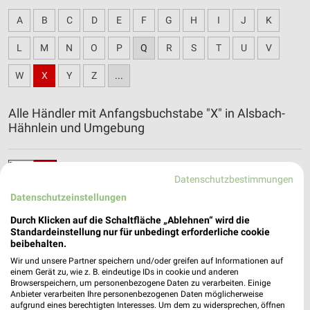
A
B
C
D
E
F
G
H
I
J
K
L
M
N
O
P
Q
R
S
T
U
V
W
X
Y
Z
...
Alle Händler mit Anfangsbuchstabe "X" in Alsbach-
Hähnlein und Umgebung
XXXLutz Katalog und Prospekte für Mannheim
Datenschutzbestimmungen
Datenschutzeinstellungen
Durch Klicken auf die Schaltfläche „Ablehnen“ wird die
Standardeinstellung nur für unbedingt erforderliche cookie
beibehalten.
Wir und unsere Partner speichern und/oder greifen auf Informationen auf
einem Gerät zu, wie z. B. eindeutige IDs in cookie und anderen
Browserspeichern, um personenbezogene Daten zu verarbeiten. Einige
Anbieter verarbeiten Ihre personenbezogenen Daten möglicherweise
aufgrund eines berechtigten Interesses. Um dem zu widersprechen, öffnen