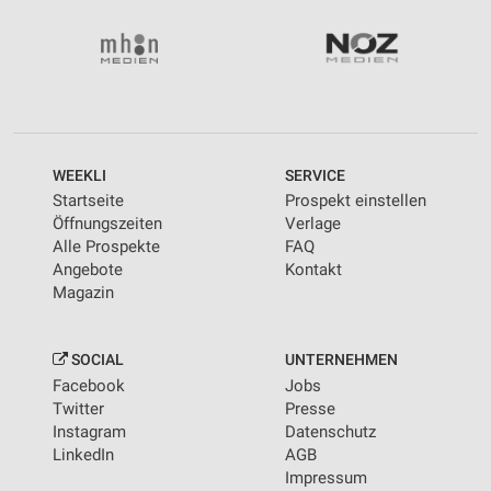
Wir nutzen Ihre Daten für folgende Zwecke:
IAB-Verarbeitungszwecke:
Speichern von oder Zugriff auf Informationen
auf einem Endgerät
Verwendung reduzierter Daten zur Auswahl von
Werbeanzeigen
WEEKLI
SERVICE
Erstellung von Profilen für personalisierte
Startseite
Prospekt einstellen
Werbung
Öffnungszeiten
Verlage
Alle Prospekte
FAQ
Verwendung von Profilen zur Auswahl
Angebote
Kontakt
personalisierter Werbung
Magazin
Erstellung von Profilen zur Personalisierung
von Inhalten
SOCIAL
UNTERNEHMEN
Verwendung von Profilen zur Auswahl
Facebook
Jobs
personalisierter Inhalte
Twitter
Presse
Instagram
Datenschutz
Messung der Werbeleistung
LinkedIn
AGB
Impressum