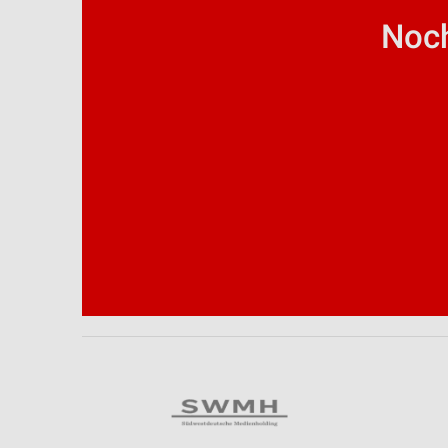
Geräte anhand von aktiv angeforderten Informationen identifizie
Noch
Nicht-IAB-Verarbeitungszwecke:
Notwendig
Performance
Funktional
Werbung