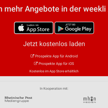
ren
 mehr Angebote in der weekli
Jetzt kostenlos laden
Prospekte App für Android
Prospekte App für iOS
Kostenlos im App Store erhältlich
In Kooperation mit: