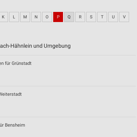
K
L
M
N
O
P
Q
R
S
T
U
V
lsbach-Hähnlein und Umgebung
en für Grünstadt
Weiterstadt
für Bensheim