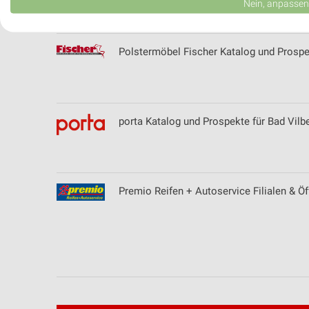
Nein, anpassen
Verwendung von Profilen zur Auswahl personalisierter Werbung
Polstermöbel Fischer Katalog und Prospe
Erstellung von Profilen zur Personalisierung von Inhalten
Verwendung von Profilen zur Auswahl personalisierter Inhalte
Messung der Werbeleistung
porta Katalog und Prospekte für Bad Vilbe
Messung der Performance von Inhalten
Analyse von Zielgruppen durch Statistiken oder Kombinationen 
Quellen
Premio Reifen + Autoservice Filialen & Ö
Entwicklung und Verbesserung der Angebote
Verwendung reduzierter Daten zur Auswahl von Inhalten
IAB-Besonderheiten:
Verwendung genauer Standortdaten