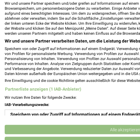
Wir und unsere Partner speichern und/oder greifen auf Informationen auf einem G
PHS Private Handelsschule Dr. Stracke Fi
Browserspeichern, um personenbezogene Daten zu verarbeiten. Einige Anbieter 
aufgrund eines berechtigten Interesses. Um dem zu widersprechen, öffnen Sie die 
ablehnen oder verwalten, indem Sie auf die Schaltfläche „Einstellungen verwalten“
der linken unteren Ecke der Website klicken. Um Ihre Einwilligung zu widerrufen, 
der Website und klicken Sie auf den Menüpunkt „Meine Daten“. Auf dieser Seite k
werden unseren Partnern mitgeteilt und haben keinen Einfluss auf die Browserda
pitstop Prospekte und Angebote für Darm
Wir und unsere Partner verarbeiten Daten, um die Leistung der Webs
Speichern von oder Zugriff auf Informationen auf einem Endgerät. Verwendung 
von Profilen für personalisierte Werbung. Verwendung von Profilen zur Auswahl p
Personalisierung von Inhalten. Verwendung von Profilen zur Auswahl personalis
Performance von Inhalten. Analyse von Zielgruppen durch Statistiken oder Kom
POCO Katalog und Prospekte für Weiterst
und Verbesserung der Angebote. Verwendung reduzierter Daten zur Auswahl von
Daten können außerhalb der Europäischen Union weitergegeben und in die USA 
Ihre Einwilligung und die cookie Richtlinie gelten ausschließlich für diese Websit
Partnerliste anzeigen (1 IAB-Anbieter)
Wir nutzen Ihre Daten für folgende Zwecke:
POLO Prospekte und Angebote für Darms
IAB-Verarbeitungszwecke:
Speichern von oder Zugriff auf Informationen auf einem Endgerät
Verwendung reduzierter Daten zur Auswahl von Werbeanzeigen
Alle akzeptiere
Polster Aktuell Filialen & Öffnungszeiten
Erstellung von Profilen für personalisierte Werbung