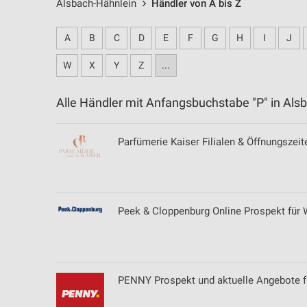
Alsbach-Hähnlein
Händler von A bis Z
A
B
C
D
E
F
G
H
I
J
W
X
Y
Z
...
Alle Händler mit Anfangsbuchstabe "P" in A
Parfümerie Kaiser Filialen & Öffnungszeit
Peek & Cloppenburg Online Prospekt für 
PENNY Prospekt und aktuelle Angebote 