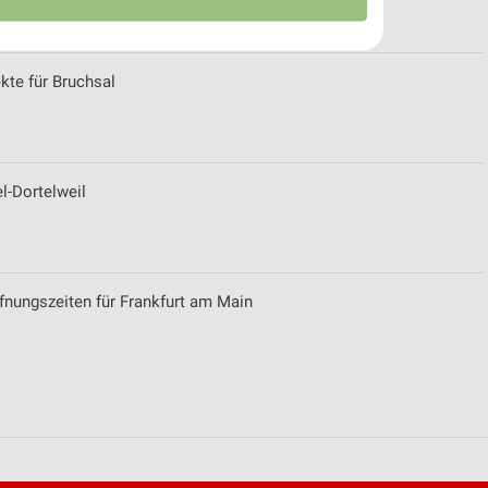
kte für Bruchsal
l-Dortelweil
von Daten aus verschiedenen
ffnungszeiten für Frankfurt am Main