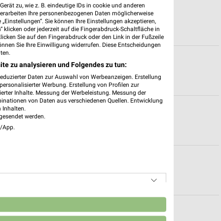
erät zu, wie z. B. eindeutige IDs in cookie und anderen
lialen & Öffnungszeiten für Ludwigshafen
verarbeiten Ihre personenbezogenen Daten möglicherweise
„Einstellungen“. Sie können Ihre Einstellungen akzeptieren,
 klicken oder jederzeit auf die Fingerabdruck-Schaltfläche in
klicken Sie auf den Fingerabdruck oder den Link in der Fußzeile
önnen Sie Ihre Einwilligung widerrufen. Diese Entscheidungen
ten.
stadt
ite zu analysieren und Folgendes zu tun:
reduzierter Daten zur Auswahl von Werbeanzeigen. Erstellung
ersonalisierter Werbung. Erstellung von Profilen zur
ierter Inhalte. Messung der Werbeleistung. Messung der
binationen von Daten aus verschiedenen Quellen. Entwicklung
adt
 Inhalten.
gesendet werden.
e/App.
tadt
n
 für Hanau