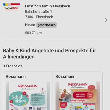
Kombinationen von Daten aus verschiedenen
Quellen
Ernsting's family Ebersbach
Bahnhofstraße 1
Entwicklung und Verbesserung der Angebote
73061 Ebersbach
❯
Heute
geschlossen
Verwendung reduzierter Daten zur Auswahl von
Inhalten
503,73 km
IAB-Besonderheiten:
Verwendung genauer Standortdaten
Baby & Kind Angebote und Prospekte für
Allmendingen
Geräte anhand von aktiv angeforderten
Informationen identifizieren
3 Prospekte
Nicht-IAB-Verarbeitungszwecke:
Notwendig
Rossmann
Rossmann
Performance
Funktional
Werbung