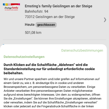
Ernsting's family Geislingen an der Steige
Bahnhofstr. 94
73312 Geislingen an der Steige
❯
Heute
geschlossen
501,08 km
Ernsting's family Bad Saulgau
Datenschutzbestimmungen
Hauptstraße 50
Datenschutzeinstellungen
88348 Bad Saulgau
❯
Durch Klicken auf die Schaltfläche „Ablehnen“ wird die
Heute
geschlossen
Standardeinstellung nur für unbedingt erforderliche cookie
beibehalten.
572,29 km
Wir und unsere Partner speichern und/oder greifen auf Informationen auf
einem Gerät zu, wie z. B. eindeutige IDs in cookie und anderen
Browserspeichern, um personenbezogene Daten zu verarbeiten. Einige
Ernsting's family Pfullingen
Anbieter verarbeiten Ihre personenbezogenen Daten möglicherweise
Römerstraße 145
aufgrund eines berechtigten Interesses. Um dem zu widersprechen, öffnen
72793 Pfullingen
Sie die „Einstellungen“. Sie können Ihre Einstellungen akzeptieren, ablehnen
❯
oder verwalten, indem Sie auf die Schaltfläche „Einstellungen verwalten“
Heute
klicken oder jederzeit auf die Fingerabdruck-Schaltfläche in der linken
geschlossen