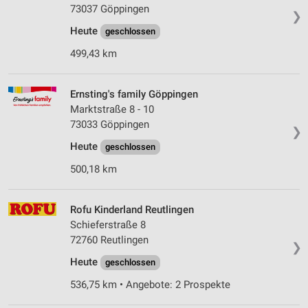
Speichern von oder Zugriff auf Informationen
73037 Göppingen
❯
auf einem Endgerät
Heute
geschlossen
Verwendung reduzierter Daten zur Auswahl von
499,43 km
Werbeanzeigen
Erstellung von Profilen für personalisierte
Ernsting's family Göppingen
Werbung
Marktstraße 8 - 10
73033 Göppingen
Verwendung von Profilen zur Auswahl
❯
personalisierter Werbung
Heute
geschlossen
Erstellung von Profilen zur Personalisierung
500,18 km
von Inhalten
Verwendung von Profilen zur Auswahl
Rofu Kinderland Reutlingen
personalisierter Inhalte
Schieferstraße 8
72760 Reutlingen
Messung der Werbeleistung
❯
Heute
geschlossen
Messung der Performance von Inhalten
536,75 km • Angebote: 2 Prospekte
Analyse von Zielgruppen durch Statistiken oder