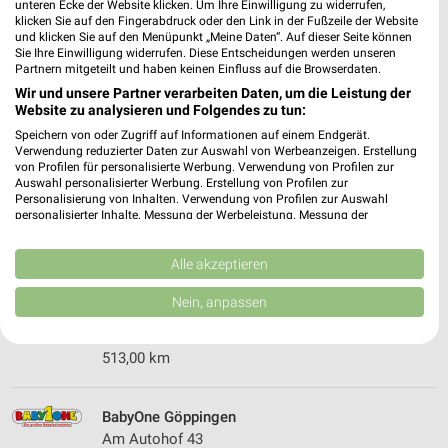
unteren Ecke der Website klicken. Um Ihre Einwilligung zu widerrufen,
537,70 km
klicken Sie auf den Fingerabdruck oder den Link in der Fußzeile der Website
und klicken Sie auf den Menüpunkt „Meine Daten“. Auf dieser Seite können
Sie Ihre Einwilligung widerrufen. Diese Entscheidungen werden unseren
Partnern mitgeteilt und haben keinen Einfluss auf die Browserdaten.
Rofu Kinderland Eislingen/Fils
Wir und unsere Partner verarbeiten Daten, um die Leistung der
Seewiesenstraße 4
Website zu analysieren und Folgendes zu tun:
73054 Eislingen
❯
Speichern von oder Zugriff auf Informationen auf einem Endgerät.
Verwendung reduzierter Daten zur Auswahl von Werbeanzeigen. Erstellung
Heute
geschlossen
von Profilen für personalisierte Werbung. Verwendung von Profilen zur
Auswahl personalisierter Werbung. Erstellung von Profilen zur
499,26 km • Angebote: 2 Prospekte
Personalisierung von Inhalten. Verwendung von Profilen zur Auswahl
personalisierter Inhalte. Messung der Werbeleistung. Messung der
Performance von Inhalten. Analyse von Zielgruppen durch Statistiken oder
Kombinationen von Daten aus verschiedenen Quellen. Entwicklung und
Ernsting's family Kirchheim Teck
Verbesserung der Angebote. Verwendung reduzierter Daten zur Auswahl
Alle akzeptieren
Stuttgarter Str. 2
von Inhalten.
73230 Kirchheim Teck
Daten können außerhalb der Europäischen Union weitergegeben und in die
❯
Nein, anpassen
USA gesendet werden.
Heute
geschlossen
Ihre Einwilligung und die cookie Richtlinie gelten ausschließlich für diese
Website/App.
513,00 km
Partnerliste anzeigen (1 IAB-Anbieter)
Wir nutzen Ihre Daten für folgende Zwecke:
BabyOne Göppingen
IAB-Verarbeitungszwecke:
Am Autohof 43