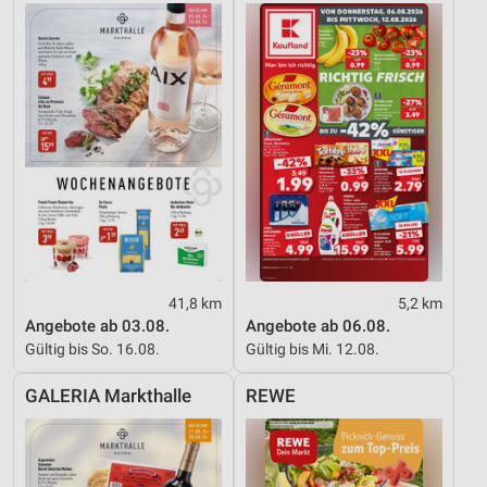
Inhalten
IAB-Besonderheiten:
Verwendung genauer Standortdaten
Geräte anhand von aktiv angeforderten
Informationen identifizieren
Nicht-IAB-Verarbeitungszwecke:
Notwendig
Performance
Funktional
41,8 km
5,2 km
Angebote ab 03.08.
Angebote ab 06.08.
Werbung
Gültig bis So. 16.08.
Gültig bis Mi. 12.08.
GALERIA Markthalle
REWE