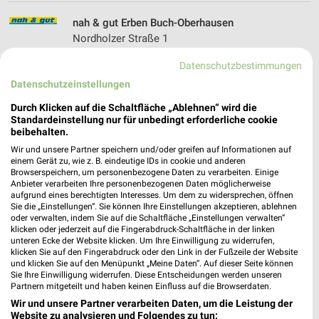
nah & gut Erben Buch-Oberhausen
Nordholzer Straße 1
89290 Buch-Oberhausen
❯
Datenschutzbestimmungen
Heute
geschlossen
Datenschutzeinstellungen
528,14 km
Durch Klicken auf die Schaltfläche „Ablehnen“ wird die
Standardeinstellung nur für unbedingt erforderliche cookie
beibehalten.
nah & gut Wiedermann Oberkammlach
Wir und unsere Partner speichern und/oder greifen auf Informationen auf
Pfarrer-Herb-Straße 1
einem Gerät zu, wie z. B. eindeutige IDs in cookie und anderen
Browserspeichern, um personenbezogene Daten zu verarbeiten. Einige
87754 Oberkammlach
❯
Anbieter verarbeiten Ihre personenbezogenen Daten möglicherweise
aufgrund eines berechtigten Interesses. Um dem zu widersprechen, öffnen
Heute
geschlossen
Sie die „Einstellungen“. Sie können Ihre Einstellungen akzeptieren, ablehnen
oder verwalten, indem Sie auf die Schaltfläche „Einstellungen verwalten“
540,63 km
klicken oder jederzeit auf die Fingerabdruck-Schaltfläche in der linken
unteren Ecke der Website klicken. Um Ihre Einwilligung zu widerrufen,
klicken Sie auf den Fingerabdruck oder den Link in der Fußzeile der Website
V-Markt Erkheim
und klicken Sie auf den Menüpunkt „Meine Daten“. Auf dieser Seite können
Sie Ihre Einwilligung widerrufen. Diese Entscheidungen werden unseren
Frühmahd 1
Partnern mitgeteilt und haben keinen Einfluss auf die Browserdaten.
87746 Erkheim
❯
Wir und unsere Partner verarbeiten Daten, um die Leistung der
Website zu analysieren und Folgendes zu tun:
Heute
geschlossen