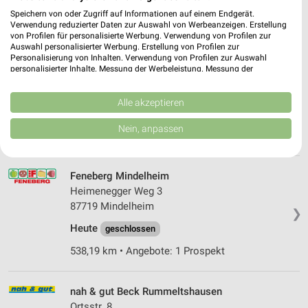
Speichern von oder Zugriff auf Informationen auf einem Endgerät.
544,45 km
Verwendung reduzierter Daten zur Auswahl von Werbeanzeigen. Erstellung
von Profilen für personalisierte Werbung. Verwendung von Profilen zur
Auswahl personalisierter Werbung. Erstellung von Profilen zur
Personalisierung von Inhalten. Verwendung von Profilen zur Auswahl
V-Markt Mindelheim
personalisierter Inhalte. Messung der Werbeleistung. Messung der
Allgäuer Str. 19
Performance von Inhalten. Analyse von Zielgruppen durch Statistiken oder
87719 Mindelheim
Kombinationen von Daten aus verschiedenen Quellen. Entwicklung und
❯
Verbesserung der Angebote. Verwendung reduzierter Daten zur Auswahl
Alle akzeptieren
Heute
von Inhalten.
geschlossen
Daten können außerhalb der Europäischen Union weitergegeben und in die
Nein, anpassen
538,42 km
USA gesendet werden.
Ihre Einwilligung und die cookie Richtlinie gelten ausschließlich für diese
Website/App.
Feneberg Mindelheim
Partnerliste anzeigen (1 IAB-Anbieter)
Heimenegger Weg 3
Wir nutzen Ihre Daten für folgende Zwecke:
87719 Mindelheim
❯
IAB-Verarbeitungszwecke:
Heute
geschlossen
Speichern von oder Zugriff auf Informationen
auf einem Endgerät
538,19 km • Angebote: 1 Prospekt
Verwendung reduzierter Daten zur Auswahl von
Werbeanzeigen
nah & gut Beck Rummeltshausen
Ortsstr. 8