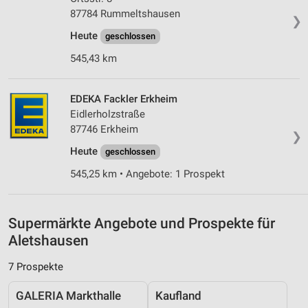
Erstellung von Profilen für personalisierte
87784 Rummeltshausen
Werbung
❯
Heute
geschlossen
Verwendung von Profilen zur Auswahl
personalisierter Werbung
545,43 km
Erstellung von Profilen zur Personalisierung
von Inhalten
EDEKA Fackler Erkheim
Eidlerholzstraße
Verwendung von Profilen zur Auswahl
87746 Erkheim
❯
personalisierter Inhalte
Heute
geschlossen
Messung der Werbeleistung
545,25 km • Angebote: 1 Prospekt
Messung der Performance von Inhalten
Supermärkte Angebote und Prospekte für
Analyse von Zielgruppen durch Statistiken oder
Kombinationen von Daten aus verschiedenen
Aletshausen
Quellen
7 Prospekte
Entwicklung und Verbesserung der Angebote
GALERIA Markthalle
Kaufland
Verwendung reduzierter Daten zur Auswahl von