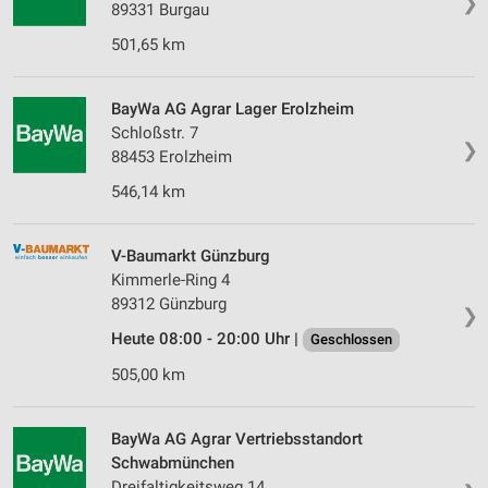
❯
IAB-Verarbeitungszwecke:
89331 Burgau
Speichern von oder Zugriff auf Informationen
501,65 km
auf einem Endgerät
Verwendung reduzierter Daten zur Auswahl von
BayWa AG Agrar Lager Erolzheim
Werbeanzeigen
Schloßstr. 7
❯
88453 Erolzheim
Erstellung von Profilen für personalisierte
Werbung
546,14 km
Verwendung von Profilen zur Auswahl
personalisierter Werbung
V-Baumarkt Günzburg
Kimmerle-Ring 4
Erstellung von Profilen zur Personalisierung
89312 Günzburg
von Inhalten
❯
Heute 08:00 - 20:00 Uhr |
Geschlossen
Verwendung von Profilen zur Auswahl
505,00 km
personalisierter Inhalte
Messung der Werbeleistung
BayWa AG Agrar Vertriebsstandort
Schwabmünchen
Messung der Performance von Inhalten
Dreifaltigkeitsweg 14