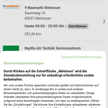
V-Baumarkt Illertissen
Saumweg 19
89257 Illertissen
❯
Heute 08:00 - 20:00 Uhr |
Geschlossen
531,26 km
BayWa AG Technik Servicezentrum
Dinkelscherben
Datenschutzbestimmungen
Ustersbacher Str. 7
❯
Datenschutzeinstellungen
86424 Dinkelscherben
Durch Klicken auf die Schaltfläche „Ablehnen“ wird die
505,07 km
Standardeinstellung nur für unbedingt erforderliche cookie
beibehalten.
Wir und unsere Partner speichern und/oder greifen auf Informationen auf
OBI Jettingen-Scheppach
einem Gerät zu, wie z. B. eindeutige IDs in cookie und anderen
Messerschmittstr. 6
Browserspeichern, um personenbezogene Daten zu verarbeiten. Einige
89343 Jettingen-Scheppach
Anbieter verarbeiten Ihre personenbezogenen Daten möglicherweise
❯
aufgrund eines berechtigten Interesses. Um dem zu widersprechen, öffnen
Heute 08:30 - 19:00 Uhr |
Geschlossen
Sie die „Einstellungen“. Sie können Ihre Einstellungen akzeptieren, ablehnen