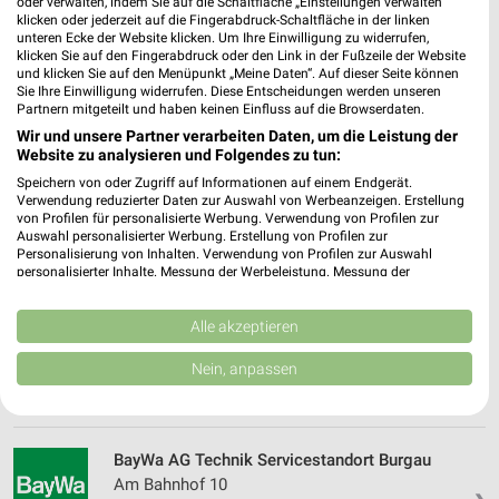
oder verwalten, indem Sie auf die Schaltfläche „Einstellungen verwalten“
503,29 km • Angebote: 1 Prospekt
klicken oder jederzeit auf die Fingerabdruck-Schaltfläche in der linken
unteren Ecke der Website klicken. Um Ihre Einwilligung zu widerrufen,
klicken Sie auf den Fingerabdruck oder den Link in der Fußzeile der Website
und klicken Sie auf den Menüpunkt „Meine Daten“. Auf dieser Seite können
V-Baumarkt Bad Wörishofen
Sie Ihre Einwilligung widerrufen. Diese Entscheidungen werden unseren
Siemensstraße 1
Partnern mitgeteilt und haben keinen Einfluss auf die Browserdaten.
86825 Bad Wörishofen
Wir und unsere Partner verarbeiten Daten, um die Leistung der
❯
Website zu analysieren und Folgendes zu tun:
Heute 08:00 - 20:00 Uhr |
Geschlossen
Speichern von oder Zugriff auf Informationen auf einem Endgerät.
Verwendung reduzierter Daten zur Auswahl von Werbeanzeigen. Erstellung
538,21 km
von Profilen für personalisierte Werbung. Verwendung von Profilen zur
Auswahl personalisierter Werbung. Erstellung von Profilen zur
Personalisierung von Inhalten. Verwendung von Profilen zur Auswahl
Sonderpreis Baumarkt Bad Wörishofen
personalisierter Inhalte. Messung der Werbeleistung. Messung der
Performance von Inhalten. Analyse von Zielgruppen durch Statistiken oder
Gottlieb-Daimler-Straße 21
Kombinationen von Daten aus verschiedenen Quellen. Entwicklung und
86825 Bad Wörishofen
Verbesserung der Angebote. Verwendung reduzierter Daten zur Auswahl
Alle akzeptieren
❯
von Inhalten.
Heute 08:00 - 16:00 Uhr |
Geschlossen
Daten können außerhalb der Europäischen Union weitergegeben und in die
Nein, anpassen
USA gesendet werden.
538,48 km • Angebote: 1 Prospekt
Ihre Einwilligung und die cookie Richtlinie gelten ausschließlich für diese
Website/App.
Partnerliste anzeigen (1 IAB-Anbieter)
BayWa AG Technik Servicestandort Burgau
Wir nutzen Ihre Daten für folgende Zwecke:
Am Bahnhof 10