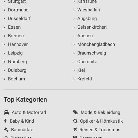
›
Stuttgart
›
Karlsruhe
›
Dortmund
›
Wiesbaden
›
Düsseldorf
›
Augsburg
›
Essen
›
Gelsenkirchen
›
Bremen
›
Aachen
›
Hannover
›
Mönchengladbach
›
Leipzig
›
Braunschweig
›
Nürnberg
›
Chemnitz
›
Duisburg
›
Kiel
›
Bochum
›
Krefeld
Top Kategorien
Auto & Motorrad
Mode & Bekleidung
Baby & Kind
Optiker & Hörakustik
Baumärkte
Reisen & Tourismus