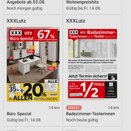
Analyse von Zielgruppen durch Statistiken oder
Angebote ab 03.08.
Wohnenpreishits
Kombinationen von Daten aus verschiedenen
Noch morgen gültig
Gültig bis Fr. 14.08.
Quellen
XXXLutz
XXXLutz
Entwicklung und Verbesserung der Angebote
Verwendung reduzierter Daten zur Auswahl von
Inhalten
IAB-Besonderheiten:
Verwendung genauer Standortdaten
Geräte anhand von aktiv angeforderten
Informationen identifizieren
Nicht-IAB-Verarbeitungszwecke:
Notwendig
Performance
14 km
14 km
Büro Spezial
Badezimmer-Testerinnen
Funktional
Gültig bis Fr. 14.08.
Noch heute gültig
Werbung