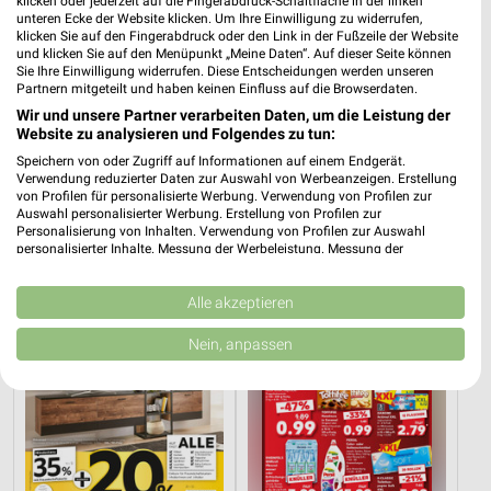
klicken oder jederzeit auf die Fingerabdruck-Schaltfläche in der linken
unteren Ecke der Website klicken. Um Ihre Einwilligung zu widerrufen,
klicken Sie auf den Fingerabdruck oder den Link in der Fußzeile der Website
und klicken Sie auf den Menüpunkt „Meine Daten“. Auf dieser Seite können
Sie Ihre Einwilligung widerrufen. Diese Entscheidungen werden unseren
Partnern mitgeteilt und haben keinen Einfluss auf die Browserdaten.
Wir und unsere Partner verarbeiten Daten, um die Leistung der
6,3 km
14 km
Website zu analysieren und Folgendes zu tun:
Angebote ab 01.08.
Dieter Knoll
Speichern von oder Zugriff auf Informationen auf einem Endgerät.
Noch heute gültig
Gültig bis Fr. 14.08.
Verwendung reduzierter Daten zur Auswahl von Werbeanzeigen. Erstellung
von Profilen für personalisierte Werbung. Verwendung von Profilen zur
Auswahl personalisierter Werbung. Erstellung von Profilen zur
XXXLutz
Kaufland
Personalisierung von Inhalten. Verwendung von Profilen zur Auswahl
personalisierter Inhalte. Messung der Werbeleistung. Messung der
Performance von Inhalten. Analyse von Zielgruppen durch Statistiken oder
Kombinationen von Daten aus verschiedenen Quellen. Entwicklung und
Verbesserung der Angebote. Verwendung reduzierter Daten zur Auswahl
Alle akzeptieren
von Inhalten.
Daten können außerhalb der Europäischen Union weitergegeben und in die
Nein, anpassen
USA gesendet werden.
Ihre Einwilligung und die cookie Richtlinie gelten ausschließlich für diese
Website/App.
Partnerliste anzeigen (1 IAB-Anbieter)
Wir nutzen Ihre Daten für folgende Zwecke:
IAB-Verarbeitungszwecke: