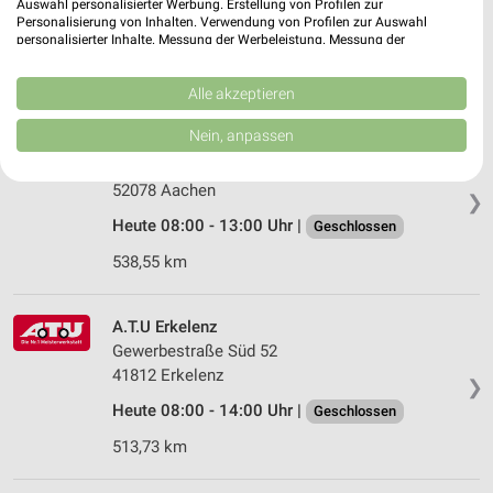
52078 Aachen
Auswahl personalisierter Werbung. Erstellung von Profilen zur
❯
Personalisierung von Inhalten. Verwendung von Profilen zur Auswahl
Heute 08:00 - 14:00 Uhr |
personalisierter Inhalte. Messung der Werbeleistung. Messung der
Geschlossen
Performance von Inhalten. Analyse von Zielgruppen durch Statistiken oder
Kombinationen von Daten aus verschiedenen Quellen. Entwicklung und
537,08 km
Verbesserung der Angebote. Verwendung reduzierter Daten zur Auswahl
Alle akzeptieren
von Inhalten.
Daten können außerhalb der Europäischen Union weitergegeben und in die
Nein, anpassen
pitstop Aachen
USA gesendet werden.
Trierer Str. 148
Ihre Einwilligung und die cookie Richtlinie gelten ausschließlich für diese
Website/App.
52078 Aachen
❯
Partnerliste anzeigen (1 IAB-Anbieter)
Heute 08:00 - 13:00 Uhr |
Geschlossen
Wir nutzen Ihre Daten für folgende Zwecke:
538,55 km
IAB-Verarbeitungszwecke:
Speichern von oder Zugriff auf Informationen
auf einem Endgerät
A.T.U Erkelenz
Gewerbestraße Süd 52
Verwendung reduzierter Daten zur Auswahl von
41812 Erkelenz
❯
Werbeanzeigen
Heute 08:00 - 14:00 Uhr |
Geschlossen
Erstellung von Profilen für personalisierte
513,73 km
Werbung