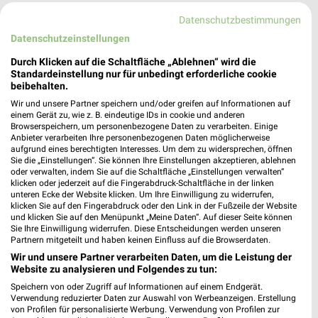
513,43 km
Datenschutzbestimmungen
Datenschutzeinstellungen
A.T.U Aachen - Soers
Durch Klicken auf die Schaltfläche „Ablehnen“ wird die
Hubert-Wienen-Straße 30
Standardeinstellung nur für unbedingt erforderliche cookie
52070 Aachen
beibehalten.
❯
Wir und unsere Partner speichern und/oder greifen auf Informationen auf
Heute 08:00 - 14:00 Uhr |
Geschlossen
einem Gerät zu, wie z. B. eindeutige IDs in cookie und anderen
Browserspeichern, um personenbezogene Daten zu verarbeiten. Einige
538,61 km
Anbieter verarbeiten Ihre personenbezogenen Daten möglicherweise
aufgrund eines berechtigten Interesses. Um dem zu widersprechen, öffnen
Sie die „Einstellungen“. Sie können Ihre Einstellungen akzeptieren, ablehnen
POLO Motorrad Store Aachen
oder verwalten, indem Sie auf die Schaltfläche „Einstellungen verwalten“
klicken oder jederzeit auf die Fingerabdruck-Schaltfläche in der linken
Grüner Weg 21-23
unteren Ecke der Website klicken. Um Ihre Einwilligung zu widerrufen,
52070 Aachen
klicken Sie auf den Fingerabdruck oder den Link in der Fußzeile der Website
❯
und klicken Sie auf den Menüpunkt „Meine Daten“. Auf dieser Seite können
Heute 10:00 - 19:00 Uhr |
Geschlossen
Sie Ihre Einwilligung widerrufen. Diese Entscheidungen werden unseren
Partnern mitgeteilt und haben keinen Einfluss auf die Browserdaten.
539,14 km
Wir und unsere Partner verarbeiten Daten, um die Leistung der
Website zu analysieren und Folgendes zu tun:
Speichern von oder Zugriff auf Informationen auf einem Endgerät.
A.T.U Aachen - Brand
Verwendung reduzierter Daten zur Auswahl von Werbeanzeigen. Erstellung
Debyestraße 35
von Profilen für personalisierte Werbung. Verwendung von Profilen zur