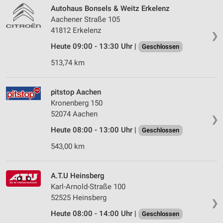
Verwendung von Profilen zur Auswahl
Autohaus Bonsels & Weitz Erkelenz
personalisierter Werbung
Aachener Straße 105
41812 Erkelenz
Erstellung von Profilen zur Personalisierung
❯
von Inhalten
Heute 09:00 - 13:30 Uhr |
Geschlossen
Verwendung von Profilen zur Auswahl
513,74 km
personalisierter Inhalte
Messung der Werbeleistung
pitstop Aachen
Kronenberg 150
Messung der Performance von Inhalten
52074 Aachen
❯
Analyse von Zielgruppen durch Statistiken oder
Heute 08:00 - 13:00 Uhr |
Geschlossen
Kombinationen von Daten aus verschiedenen
Quellen
543,00 km
Entwicklung und Verbesserung der Angebote
A.T.U Heinsberg
Karl-Arnold-Straße 100
Verwendung reduzierter Daten zur Auswahl von
Inhalten
52525 Heinsberg
❯
IAB-Besonderheiten:
Heute 08:00 - 14:00 Uhr |
Geschlossen