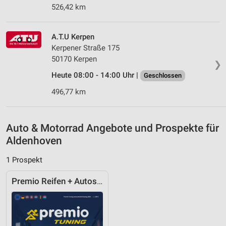
Verwendung genauer Standortdaten
526,42 km
Geräte anhand von aktiv angeforderten
Informationen identifizieren
A.T.U Kerpen
Kerpener Straße 175
Nicht-IAB-Verarbeitungszwecke:
50170 Kerpen
❯
Notwendig
Heute 08:00 - 14:00 Uhr |
Geschlossen
Performance
496,77 km
Funktional
Auto & Motorrad Angebote und Prospekte für
Werbung
Aldenhoven
1 Prospekt
Premio Reifen + Autoservice