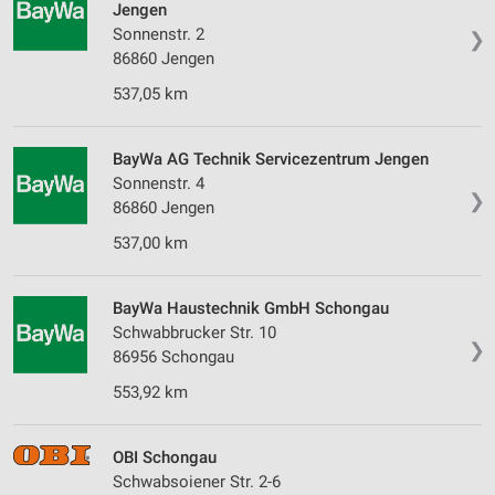
IAB-Verarbeitungszwecke:
Jengen
Sonnenstr. 2
❯
Speichern von oder Zugriff auf Informationen
auf einem Endgerät
86860 Jengen
537,05 km
Verwendung reduzierter Daten zur Auswahl von
Werbeanzeigen
BayWa AG Technik Servicezentrum Jengen
Erstellung von Profilen für personalisierte
Sonnenstr. 4
Werbung
❯
86860 Jengen
Verwendung von Profilen zur Auswahl
537,00 km
personalisierter Werbung
Erstellung von Profilen zur Personalisierung
BayWa Haustechnik GmbH Schongau
von Inhalten
Schwabbrucker Str. 10
❯
86956 Schongau
Verwendung von Profilen zur Auswahl
personalisierter Inhalte
553,92 km
Messung der Werbeleistung
OBI Schongau
Messung der Performance von Inhalten
Schwabsoiener Str. 2-6