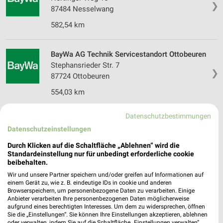
❯
87484 Nesselwang
582,54 km
BayWa AG Technik Servicestandort Ottobeuren
Stephansrieder Str. 7
❯
87724 Ottobeuren
554,03 km
Datenschutzbestimmungen
BayWa AG Technik Servicestandort Roßhaupten
Datenschutzeinstellungen
Weberweg 2
❯
87672 Roßhaupten
Durch Klicken auf die Schaltfläche „Ablehnen“ wird die
Standardeinstellung nur für unbedingt erforderliche cookie
573,78 km
beibehalten.
Wir und unsere Partner speichern und/oder greifen auf Informationen auf
einem Gerät zu, wie z. B. eindeutige IDs in cookie und anderen
Sonderpreis Baumarkt Bad Wörishofen
Browserspeichern, um personenbezogene Daten zu verarbeiten. Einige
Anbieter verarbeiten Ihre personenbezogenen Daten möglicherweise
Gottlieb-Daimler-Straße 21
aufgrund eines berechtigten Interesses. Um dem zu widersprechen, öffnen
86825 Bad Wörishofen
❯
Sie die „Einstellungen“. Sie können Ihre Einstellungen akzeptieren, ablehnen
oder verwalten, indem Sie auf die Schaltfläche „Einstellungen verwalten“