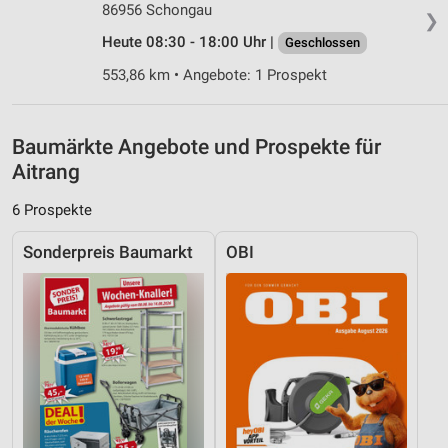
86956 Schongau
Analyse von Zielgruppen durch Statistiken oder
❯
Kombinationen von Daten aus verschiedenen
Heute 08:30 - 18:00 Uhr |
Geschlossen
Quellen
553,86 km • Angebote: 1 Prospekt
Entwicklung und Verbesserung der Angebote
Verwendung reduzierter Daten zur Auswahl von
Baumärkte Angebote und Prospekte für
Inhalten
Aitrang
IAB-Besonderheiten:
6 Prospekte
Verwendung genauer Standortdaten
Sonderpreis Baumarkt
OBI
Geräte anhand von aktiv angeforderten
Informationen identifizieren
Nicht-IAB-Verarbeitungszwecke:
Notwendig
Performance
Funktional