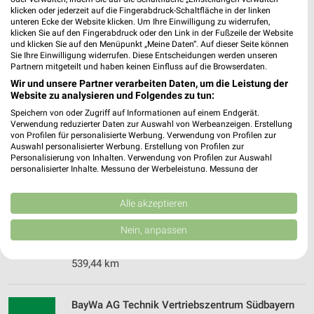
Heute 08:00 - 16:00 Uhr |
Geschlossen
klicken oder jederzeit auf die Fingerabdruck-Schaltfläche in der linken
unteren Ecke der Website klicken. Um Ihre Einwilligung zu widerrufen,
538,48 km • Angebote: 2 Prospekte
klicken Sie auf den Fingerabdruck oder den Link in der Fußzeile der Website
und klicken Sie auf den Menüpunkt „Meine Daten“. Auf dieser Seite können
Sie Ihre Einwilligung widerrufen. Diese Entscheidungen werden unseren
Partnern mitgeteilt und haben keinen Einfluss auf die Browserdaten.
V-Baumarkt Bad Wörishofen
Wir und unsere Partner verarbeiten Daten, um die Leistung der
Siemensstraße 1
Website zu analysieren und Folgendes zu tun:
86825 Bad Wörishofen
❯
Speichern von oder Zugriff auf Informationen auf einem Endgerät.
Heute 08:00 - 20:00 Uhr |
Geschlossen
Verwendung reduzierter Daten zur Auswahl von Werbeanzeigen. Erstellung
von Profilen für personalisierte Werbung. Verwendung von Profilen zur
538,21 km
Auswahl personalisierter Werbung. Erstellung von Profilen zur
Personalisierung von Inhalten. Verwendung von Profilen zur Auswahl
personalisierter Inhalte. Messung der Werbeleistung. Messung der
Performance von Inhalten. Analyse von Zielgruppen durch Statistiken oder
V-Baumarkt Mindelheim
Kombinationen von Daten aus verschiedenen Quellen. Entwicklung und
Trettachstr. 4
Verbesserung der Angebote. Verwendung reduzierter Daten zur Auswahl
Alle akzeptieren
von Inhalten.
87719 Mindelheim
❯
Daten können außerhalb der Europäischen Union weitergegeben und in die
Nein, anpassen
USA gesendet werden.
Heute 08:00 - 20:00 Uhr |
Geschlossen
Ihre Einwilligung und die cookie Richtlinie gelten ausschließlich für diese
Website/App.
539,44 km
Partnerliste anzeigen (1 IAB-Anbieter)
Wir nutzen Ihre Daten für folgende Zwecke:
BayWa AG Technik Vertriebszentrum Südbayern