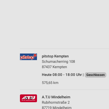
Messung der Performance von Inhalten
Analyse von Zielgruppen durch Statistiken oder Kombinationen 
Quellen
Entwicklung und Verbesserung der Angebote
Verwendung reduzierter Daten zur Auswahl von Inhalten
IAB-Besonderheiten:
Verwendung genauer Standortdaten
pitstop Kempten
Schumacherring 108
Geräte anhand von aktiv angeforderten Informationen identifizie
87437 Kempten
Nicht-IAB-Verarbeitungszwecke:
Heute 08:00 - 18:00 Uhr |
Geschlossen
Notwendig
575,65 km
Performance
A.T.U Mindelheim
Funktional
Rubihornstraße 2
87719 Mindelheim
Werbung