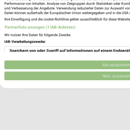
A.T.U Biberach
Performance von Inhalten. Analyse von Zielgruppen durch Statistiken oder Kom
und Verbesserung der Angebote. Verwendung reduzierter Daten zur Auswahl von
Ulmer Straße 84
Daten können außerhalb der Europäischen Union weitergegeben und in die USA 
88400 Biberach an der Riß
Ihre Einwilligung und die cookie Richtlinie gelten ausschließlich für diese Websit
Heute 08:00 - 17:30 Uhr |
Geschlossen
Partnerliste anzeigen (1 IAB-Anbieter)
553,04 km
Wir nutzen Ihre Daten für folgende Zwecke:
IAB-Verarbeitungszwecke:
Speichern von oder Zugriff auf Informationen auf einem Endgerät
POLO Motorrad Store Kempten (Allgäu)
Feilbergstr.37
Verwendung reduzierter Daten zur Auswahl von Werbeanzeigen
87439 Kempten (Allgäu)
Alle akzeptiere
Heute 09:00 - 20:00 Uhr |
Geschlossen
Erstellung von Profilen für personalisierte Werbung
Nein, anpassen
577,29 km
Verwendung von Profilen zur Auswahl personalisierter Werbung
Erstellung von Profilen zur Personalisierung von Inhalten
Verwendung von Profilen zur Auswahl personalisierter Inhalte
Messung der Werbeleistung