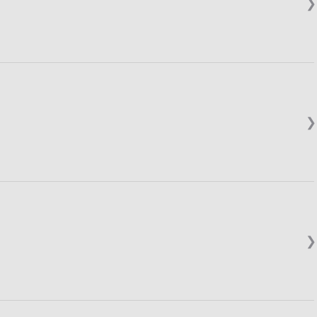
❯
❯
❯