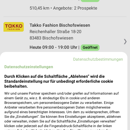
510,45 km • Angebote: 2 Prospekte
Takko Fashion Bischofswiesen
Reichenhaller Straße 18-20
83483 Bischofswiesen
❯
Heute 09:00 - 19:00 Uhr |
Geöffnet
540,47 km
Datenschutzbestimmungen
Datenschutzeinstellungen
Woolworth Bischofswiesen
Durch Klicken auf die Schaltfläche „Ablehnen“ wird die
Reichenhaller Straße 12
Standardeinstellung nur für unbedingt erforderliche cookie
beibehalten.
83483 Bischofswiesen
❯
Wir und unsere Partner speichern und/oder greifen auf Informationen auf
Heute 09:00 - 19:00 Uhr |
Geöffnet
einem Gerät zu, wie z. B. eindeutige IDs in cookie und anderen
Browserspeichern, um personenbezogene Daten zu verarbeiten. Einige
540,56 km
Anbieter verarbeiten Ihre personenbezogenen Daten möglicherweise
aufgrund eines berechtigten Interesses. Um dem zu widersprechen, öffnen
Sie die „Einstellungen“. Sie können Ihre Einstellungen akzeptieren, ablehnen
oder verwalten, indem Sie auf die Schaltfläche „Einstellungen verwalten“
NKD Waging a. See
klicken oder jederzeit auf die Fingerabdruck-Schaltfläche in der linken
Postgasse 7-9