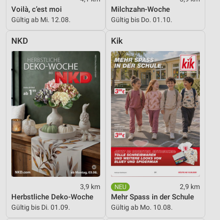
Kombinationen von Daten aus verschiedenen
Voilà, c’est moi
Milchzahn-Woche
Quellen
Gültig ab Mi. 12.08.
Gültig bis Do. 01.10.
Entwicklung und Verbesserung der Angebote
NKD
Kik
Verwendung reduzierter Daten zur Auswahl von
Inhalten
IAB-Besonderheiten:
Verwendung genauer Standortdaten
Geräte anhand von aktiv angeforderten
Informationen identifizieren
Nicht-IAB-Verarbeitungszwecke:
Notwendig
Performance
3,9 km
2,9 km
Funktional
Herbstliche Deko-Woche
Mehr Spass in der Schule
Gültig bis Di. 01.09.
Gültig ab Mo. 10.08.
Werbung