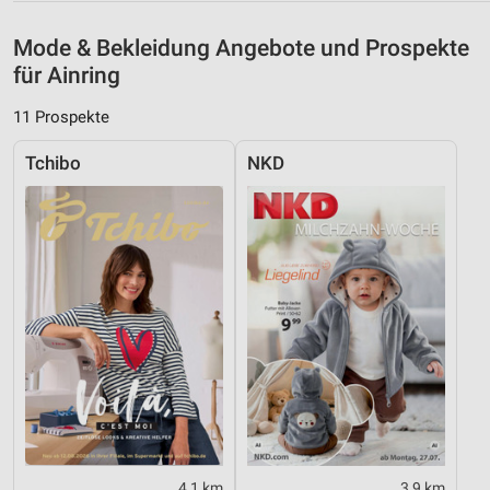
Speichern von oder Zugriff auf Informationen
auf einem Endgerät
Mode & Bekleidung Angebote und Prospekte
Verwendung reduzierter Daten zur Auswahl von
für Ainring
Werbeanzeigen
11 Prospekte
Erstellung von Profilen für personalisierte
Werbung
Tchibo
NKD
Verwendung von Profilen zur Auswahl
personalisierter Werbung
Erstellung von Profilen zur Personalisierung
von Inhalten
Verwendung von Profilen zur Auswahl
personalisierter Inhalte
Messung der Werbeleistung
Messung der Performance von Inhalten
Analyse von Zielgruppen durch Statistiken oder
4,1 km
3,9 km