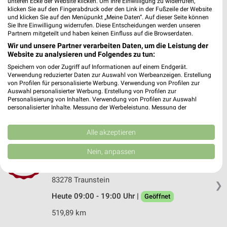
unteren Ecke der Website klicken. Um Ihre Einwilligung zu widerrufen,
83329 Waging a. See
klicken Sie auf den Fingerabdruck oder den Link in der Fußzeile der Website
❯
und klicken Sie auf den Menüpunkt „Meine Daten“. Auf dieser Seite können
Heute 09:00 - 18:00 Uhr |
Sie Ihre Einwilligung widerrufen. Diese Entscheidungen werden unseren
Geöffnet
Partnern mitgeteilt und haben keinen Einfluss auf die Browserdaten.
512,14 km • Angebote: 2 Prospekte
Wir und unsere Partner verarbeiten Daten, um die Leistung der
Website zu analysieren und Folgendes zu tun:
Speichern von oder Zugriff auf Informationen auf einem Endgerät.
Ernsting's family Traunstein
Verwendung reduzierter Daten zur Auswahl von Werbeanzeigen. Erstellung
Stadtplatz 13
von Profilen für personalisierte Werbung. Verwendung von Profilen zur
Auswahl personalisierter Werbung. Erstellung von Profilen zur
83278 Traunstein
❯
Personalisierung von Inhalten. Verwendung von Profilen zur Auswahl
personalisierter Inhalte. Messung der Werbeleistung. Messung der
Heute 09:00 - 19:00 Uhr |
Geöffnet
Performance von Inhalten. Analyse von Zielgruppen durch Statistiken oder
Kombinationen von Daten aus verschiedenen Quellen. Entwicklung und
519,88 km
Verbesserung der Angebote. Verwendung reduzierter Daten zur Auswahl
Alle akzeptieren
von Inhalten.
Daten können außerhalb der Europäischen Union weitergegeben und in die
Nein, anpassen
USA gesendet werden.
C&A Traunstein
Ihre Einwilligung und die cookie Richtlinie gelten ausschließlich für diese
Maxplatz 11
Website/App.
83278 Traunstein
❯
Partnerliste anzeigen (1 IAB-Anbieter)
Heute 09:00 - 19:00 Uhr |
Geöffnet
Wir nutzen Ihre Daten für folgende Zwecke:
519,89 km
IAB-Verarbeitungszwecke: