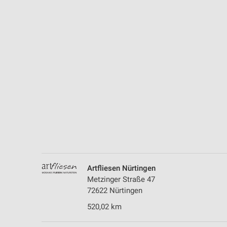
Messung der Performance von Inhalten
Analyse von Zielgruppen durch Statistiken oder Kombinationen 
Quellen
Entwicklung und Verbesserung der Angebote
Verwendung reduzierter Daten zur Auswahl von Inhalten
IAB-Besonderheiten:
Verwendung genauer Standortdaten
Geräte anhand von aktiv angeforderten Informationen identifizie
Nicht-IAB-Verarbeitungszwecke:
Notwendig
Artfliesen Nürtingen
Metzinger Straße 47
Performance
72622 Nürtingen
Funktional
520,02 km
Werbung