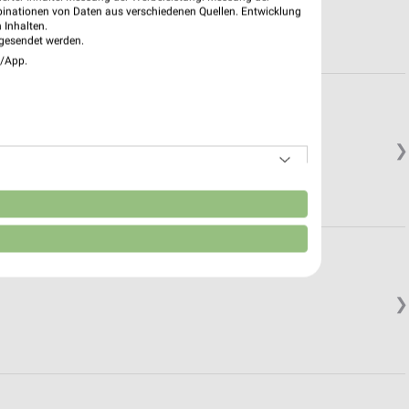
binationen von Daten aus verschiedenen Quellen. Entwicklung
 Inhalten.
gesendet werden.
e/App.
❯
n
❯