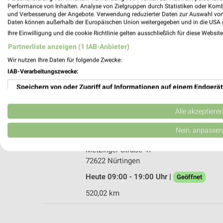
Performance von Inhalten. Analyse von Zielgruppen durch Statistiken oder Kom
und Verbesserung der Angebote. Verwendung reduzierter Daten zur Auswahl von
Daten können außerhalb der Europäischen Union weitergegeben und in die USA 
Ihre Einwilligung und die cookie Richtlinie gelten ausschließlich für diese Websit
Partnerliste anzeigen (1 IAB-Anbieter)
Matratzen Concord Nürtingen
Wir nutzen Ihre Daten für folgende Zwecke:
Stuttgarter Straße 51
IAB-Verarbeitungszwecke:
72622 Nürtingen
Speichern von oder Zugriff auf Informationen auf einem Endgerät
Heute 10:00 - 18:30 Uhr |
Geöffnet
Verwendung reduzierter Daten zur Auswahl von Werbeanzeigen
519,14 km
Alle akzeptiere
Erstellung von Profilen für personalisierte Werbung
Nein, anpassen
Habisreutinger Nürtingen
Verwendung von Profilen zur Auswahl personalisierter Werbung
Metzinger Straße 47
72622 Nürtingen
Erstellung von Profilen zur Personalisierung von Inhalten
Heute 09:00 - 19:00 Uhr |
Geöffnet
Verwendung von Profilen zur Auswahl personalisierter Inhalte
520,02 km
Messung der Werbeleistung