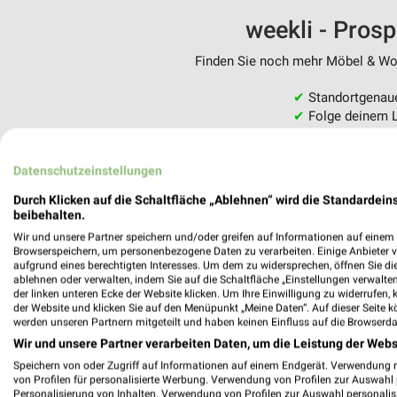
weekli - Pros
Finden Sie noch mehr Möbel & Woh
✔
Standortgenau
✔
Folge deinem L
✔
Push-Benachric
✔
Einkaufsliste -
Datenschutzeinstellungen
Nutze weekli auch mobil –
Durch Klicken auf die Schaltfläche „Ablehnen“ wird die Standardeins
beibehalten.
Wir und unsere Partner speichern und/oder greifen auf Informationen auf einem G
Browserspeichern, um personenbezogene Daten zu verarbeiten. Einige Anbieter 
aufgrund eines berechtigten Interesses. Um dem zu widersprechen, öffnen Sie die 
ablehnen oder verwalten, indem Sie auf die Schaltfläche „Einstellungen verwalten“
der linken unteren Ecke der Website klicken. Um Ihre Einwilligung zu widerrufen, 
der Website und klicken Sie auf den Menüpunkt „Meine Daten“. Auf dieser Seite k
werden unseren Partnern mitgeteilt und haben keinen Einfluss auf die Browserda
Wir und unsere Partner verarbeiten Daten, um die Leistung der Webs
Speichern von oder Zugriff auf Informationen auf einem Endgerät. Verwendung 
von Profilen für personalisierte Werbung. Verwendung von Profilen zur Auswahl p
Personalisierung von Inhalten. Verwendung von Profilen zur Auswahl personalis