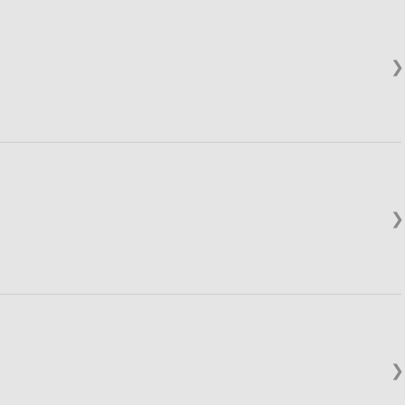
❯
❯
❯