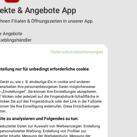
pekte & Angebote App
nen Filialen & Öffnungszeiten in unserer App.
e Angebote
ieblingshändler
htigungen bei neuen Prospekten
Datenschutzbestimmungen
 Einkauf stressfrei planen
 App jetzt laden oder QR-Code scannen.
tellung nur für unbedingt erforderliche cookie
erät zu, wie z. B. eindeutige IDs in cookie und anderen
verarbeiten Ihre personenbezogenen Daten möglicherweise
„Einstellungen“. Sie können Ihre Einstellungen akzeptieren,
 klicken oder jederzeit auf die Fingerabdruck-Schaltfläche in
klicken Sie auf den Fingerabdruck oder den Link in der Fußzeile
önnen Sie Ihre Einwilligung widerrufen. Diese Entscheidungen
ten.
ite zu analysieren und Folgendes zu tun:
reduzierter Daten zur Auswahl von Werbeanzeigen. Erstellung
ersonalisierter Werbung. Erstellung von Profilen zur
ierter Inhalte. Messung der Werbeleistung. Messung der