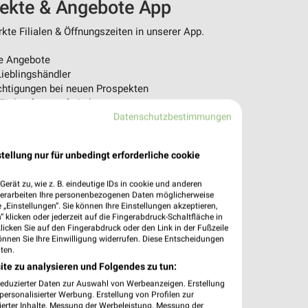
pekte & Angebote App
te Filialen & Öffnungszeiten in unserer App.
e Angebote
ieblingshändler
htigungen bei neuen Prospekten
 Einkauf stressfrei planen
Datenschutzbestimmungen
 App jetzt laden oder QR-Code scannen.
tellung nur für unbedingt erforderliche cookie
erät zu, wie z. B. eindeutige IDs in cookie und anderen
verarbeiten Ihre personenbezogenen Daten möglicherweise
„Einstellungen“. Sie können Ihre Einstellungen akzeptieren,
 klicken oder jederzeit auf die Fingerabdruck-Schaltfläche in
klicken Sie auf den Fingerabdruck oder den Link in der Fußzeile
önnen Sie Ihre Einwilligung widerrufen. Diese Entscheidungen
ten.
ite zu analysieren und Folgendes zu tun:
reduzierter Daten zur Auswahl von Werbeanzeigen. Erstellung
ersonalisierter Werbung. Erstellung von Profilen zur
ierter Inhalte. Messung der Werbeleistung. Messung der