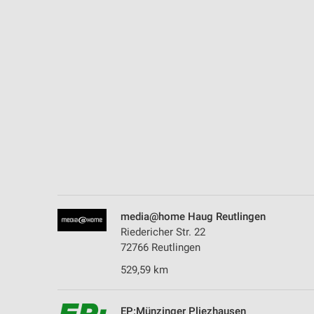
Messung der Performance von Inhalten
Analyse von Zielgruppen durch Statistiken oder Kombinationen 
Quellen
Entwicklung und Verbesserung der Angebote
Verwendung reduzierter Daten zur Auswahl von Inhalten
IAB-Besonderheiten:
Verwendung genauer Standortdaten
Geräte anhand von aktiv angeforderten Informationen identifizie
Nicht-IAB-Verarbeitungszwecke:
media@home Haug Reutlingen
Notwendig
Riedericher Str. 22
72766 Reutlingen
Performance
529,59 km
Funktional
EP:Münzinger Pliezhausen
Werbung