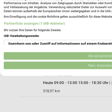
Performance von Inhalten. Analyse von Zielgruppen durch Statistiken oder Kom
und Verbesserung der Angebote. Verwendung reduzierter Daten zur Auswahl von
Daten können außerhalb der Europäischen Union weitergegeben und in die USA 
Ihre Einwilligung und die cookie Richtlinie gelten ausschließlich für diese Websit
EURONICS Pössl Nürtingen
Partnerliste anzeigen (1 IAB-Anbieter)
Europastr. 24
Wir nutzen Ihre Daten für folgende Zwecke:
72622 Nürtingen
IAB-Verarbeitungszwecke:
Heute 09:00 - 12:30 Uhr |
Geschlossen
Speichern von oder Zugriff auf Informationen auf einem Endgerät
519,22 km • Angebote: 1 Prospekt
Verwendung reduzierter Daten zur Auswahl von Werbeanzeigen
Alle akzeptiere
media@home Ottmüller Filderstadt
Erstellung von Profilen für personalisierte Werbung
Nein, anpassen
Plieninger Str. 4
Verwendung von Profilen zur Auswahl personalisierter Werbung
70794 Filderstadt
Heute 09:00 - 13:00 15:00 - 18:30 Uhr |
Erstellung von Profilen zur Personalisierung von Inhalten
518,97 km
Verwendung von Profilen zur Auswahl personalisierter Inhalte
Messung der Werbeleistung