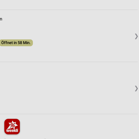
n
❯
Öffnet in 58 Min.
❯