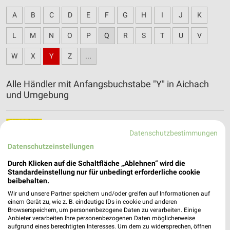
A
B
C
D
E
F
G
H
I
J
K
L
M
N
O
P
Q
R
S
T
U
V
W
X
Y
Z
...
Alle Händler mit Anfangsbuchstabe "Y" in Aichach
und Umgebung
Yellow Möbel Filialen & Öffnungszeiten für
Datenschutzbestimmungen
München
Datenschutzeinstellungen
Durch Klicken auf die Schaltfläche „Ablehnen“ wird die
Standardeinstellung nur für unbedingt erforderliche cookie
beibehalten.
Wir und unsere Partner speichern und/oder greifen auf Informationen auf
einem Gerät zu, wie z. B. eindeutige IDs in cookie und anderen
Browserspeichern, um personenbezogene Daten zu verarbeiten. Einige
Anbieter verarbeiten Ihre personenbezogenen Daten möglicherweise
aufgrund eines berechtigten Interesses. Um dem zu widersprechen, öffnen