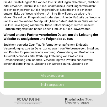
Noch mehr Angebote in
Sie die „Einstellungen“. Sie können Ihre Einstellungen akzeptieren, ablehnen
oder verwalten, indem Sie auf die Schaltfläche „Einstellungen verwalten“
der weekli App!
klicken oder jederzeit auf die Fingerabdruck-Schaltfläche in der linken
unteren Ecke der Website klicken. Um Ihre Einwilligung zu widerrufen,
klicken Sie auf den Fingerabdruck oder den Link in der Fußzeile der Website
und klicken Sie auf den Menüpunkt „Meine Daten“. Auf dieser Seite können
Sie Ihre Einwilligung widerrufen. Diese Entscheidungen werden unseren
Partnern mitgeteilt und haben keinen Einfluss auf die Browserdaten.
Wir und unsere Partner verarbeiten Daten, um die Leistung der
Website zu analysieren und Folgendes zu tun:
Jetzt kostenlos laden
Speichern von oder Zugriff auf Informationen auf einem Endgerät.
Verwendung reduzierter Daten zur Auswahl von Werbeanzeigen. Erstellung
von Profilen für personalisierte Werbung. Verwendung von Profilen zur
Auswahl personalisierter Werbung. Erstellung von Profilen zur
Prospekte App für Android
Personalisierung von Inhalten. Verwendung von Profilen zur Auswahl
personalisierter Inhalte. Messung der Werbeleistung. Messung der
Prospekte App für iOS
Performance von Inhalten. Analyse von Zielgruppen durch Statistiken oder
Kombinationen von Daten aus verschiedenen Quellen. Entwicklung und
Kostenlos im App Store erhältlich
Verbesserung der Angebote. Verwendung reduzierter Daten zur Auswahl
Alle akzeptieren
von Inhalten.
Daten können außerhalb der Europäischen Union weitergegeben und in die
Nein, anpassen
USA gesendet werden.
In Kooperation mit:
Ihre Einwilligung und die cookie Richtlinie gelten ausschließlich für diese
Website/App.
Partnerliste anzeigen (1 IAB-Anbieter)