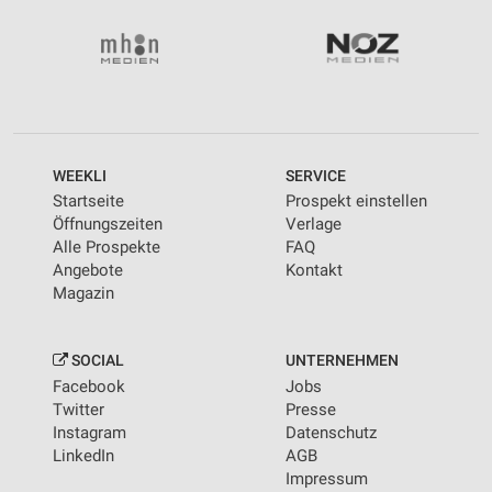
Wir nutzen Ihre Daten für folgende Zwecke:
IAB-Verarbeitungszwecke:
Speichern von oder Zugriff auf Informationen
auf einem Endgerät
Verwendung reduzierter Daten zur Auswahl von
Werbeanzeigen
WEEKLI
SERVICE
Erstellung von Profilen für personalisierte
Startseite
Prospekt einstellen
Werbung
Öffnungszeiten
Verlage
Alle Prospekte
FAQ
Verwendung von Profilen zur Auswahl
Angebote
Kontakt
personalisierter Werbung
Magazin
Erstellung von Profilen zur Personalisierung
von Inhalten
SOCIAL
UNTERNEHMEN
Verwendung von Profilen zur Auswahl
Facebook
Jobs
personalisierter Inhalte
Twitter
Presse
Instagram
Datenschutz
Messung der Werbeleistung
LinkedIn
AGB
Impressum