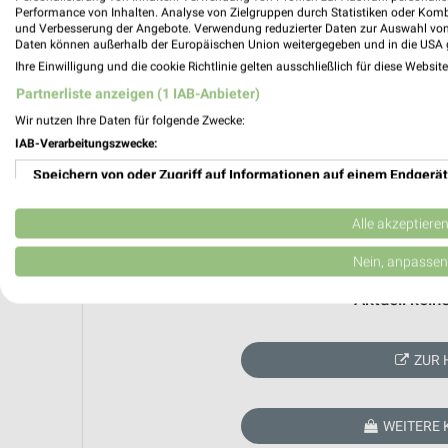
Performance von Inhalten. Analyse von Zielgruppen durch Statistiken oder Kom
und Verbesserung der Angebote. Verwendung reduzierter Daten zur Auswahl von
Daten können außerhalb der Europäischen Union weitergegeben und in die USA 
Ihre Einwilligung und die cookie Richtlinie gelten ausschließlich für diese Websit
Partnerliste anzeigen (1 IAB-Anbieter)
Wir nutzen Ihre Daten für folgende Zwecke:
IAB-Verarbeitungszwecke:
Speichern von oder Zugriff auf Informationen auf einem Endgerät
Verwendung reduzierter Daten zur Auswahl von Werbeanzeigen
Alle akzeptiere
Erstellung von Profilen für personalisierte Werbung
Nein, anpassen
Verwendung von Profilen zur Auswahl personalisierter Werbung
Aktuell kein
Erstellung von Profilen zur Personalisierung von Inhalten
ZUR 
Verwendung von Profilen zur Auswahl personalisierter Inhalte
Messung der Werbeleistung
WEITERE