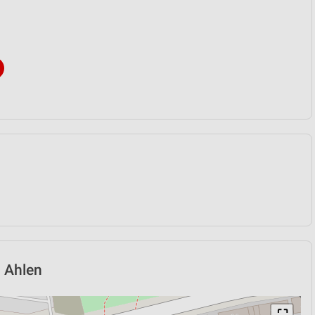
n Ahlen
⛶