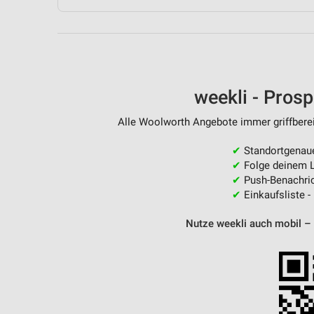
Messung der Performance von Inhalten
Analyse von Zielgruppen durch Statistiken oder Kombinationen 
Quellen
Entwicklung und Verbesserung der Angebote
weekli - Pros
Verwendung reduzierter Daten zur Auswahl von Inhalten
Alle Woolworth Angebote immer griffberei
IAB-Besonderheiten:
✔
Standortgenau
Verwendung genauer Standortdaten
✔
Folge deinem L
✔
Push-Benachric
Geräte anhand von aktiv angeforderten Informationen identifizie
✔
Einkaufsliste -
Nicht-IAB-Verarbeitungszwecke:
Nutze weekli auch mobil –
Notwendig
Performance
Funktional
Werbung