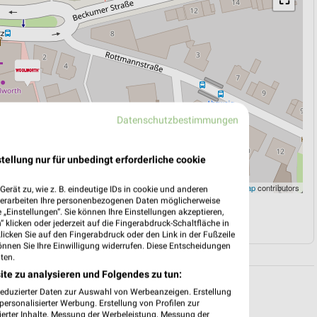
Datenschutzbestimmungen
tellung nur für unbedingt erforderliche cookie
Leaflet
|
©
OpenStreetMap
contributors
erät zu, wie z. B. eindeutige IDs in cookie und anderen
verarbeiten Ihre personenbezogenen Daten möglicherweise
„Einstellungen“. Sie können Ihre Einstellungen akzeptieren,
N
NAVIGATION MIT GOOGLE/IOS MAPS
 klicken oder jederzeit auf die Fingerabdruck-Schaltfläche in
klicken Sie auf den Fingerabdruck oder den Link in der Fußzeile
önnen Sie Ihre Einwilligung widerrufen. Diese Entscheidungen
ten.
ite zu analysieren und Folgendes zu tun:
reduzierter Daten zur Auswahl von Werbeanzeigen. Erstellung
ersonalisierter Werbung. Erstellung von Profilen zur
ierter Inhalte. Messung der Werbeleistung. Messung der