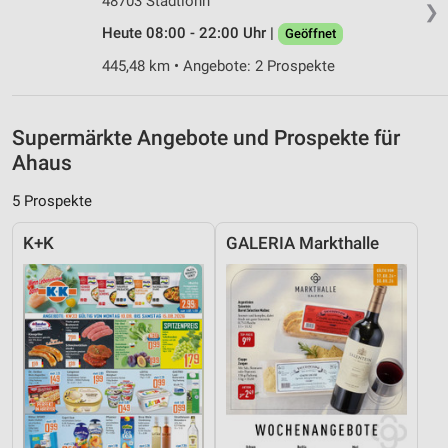
48703 Stadtlohn
❯
personalisierter Inhalte
Heute 08:00 - 22:00 Uhr |
Geöffnet
Messung der Werbeleistung
445,48 km • Angebote: 2 Prospekte
Messung der Performance von Inhalten
Supermärkte Angebote und Prospekte für
Analyse von Zielgruppen durch Statistiken oder
Kombinationen von Daten aus verschiedenen
Ahaus
Quellen
5 Prospekte
Entwicklung und Verbesserung der Angebote
K+K
GALERIA Markthalle
Verwendung reduzierter Daten zur Auswahl von
Inhalten
IAB-Besonderheiten:
Verwendung genauer Standortdaten
Geräte anhand von aktiv angeforderten
Informationen identifizieren
Nicht-IAB-Verarbeitungszwecke: