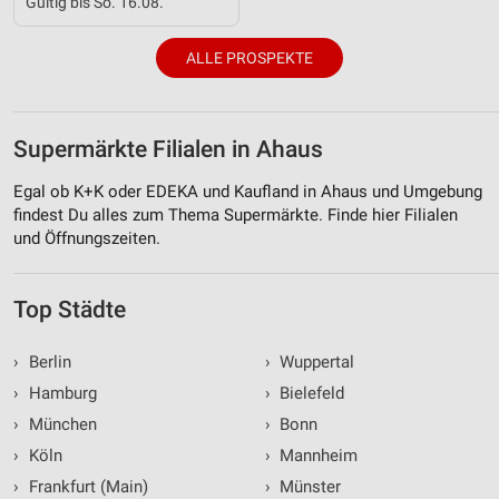
Gültig bis So. 16.08.
ALLE PROSPEKTE
Supermärkte Filialen in Ahaus
Egal ob K+K oder EDEKA und Kaufland in Ahaus und Umgebung
findest Du alles zum Thema Supermärkte. Finde hier Filialen
und Öffnungszeiten.
Top Städte
›
Berlin
›
Wuppertal
›
Hamburg
›
Bielefeld
›
München
›
Bonn
›
Köln
›
Mannheim
›
Frankfurt (Main)
›
Münster