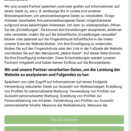
Wir und unsere Partner speichern und/oder greifen auf Informationen auf
K+K Heek-Nienborg
einem Gerät zu, wie z. B. eindeutige IDs in cookie und anderen
Meteler Str. 31
Browserspeichern, um personenbezogene Daten zu verarbeiten. Einige
48619 Heek-Nienborg
Anbieter verarbeiten Ihre personenbezogenen Daten möglicherweise
❯
aufgrund eines berechtigten Interesses. Um dem zu widersprechen, öffnen
Heute 08:00 - 20:00 Uhr |
Geöffnet
Sie die „Einstellungen“. Sie können Ihre Einstellungen akzeptieren, ablehnen
oder verwalten, indem Sie auf die Schaltfläche „Einstellungen verwalten“
429,72 km • Angebote: 3 Prospekte
klicken oder jederzeit auf die Fingerabdruck-Schaltfläche in der linken
unteren Ecke der Website klicken. Um Ihre Einwilligung zu widerrufen,
klicken Sie auf den Fingerabdruck oder den Link in der Fußzeile der Website
und klicken Sie auf den Menüpunkt „Meine Daten“. Auf dieser Seite können
K+K Stadtlohn
Sie Ihre Einwilligung widerrufen. Diese Entscheidungen werden unseren
Kalterweg 57-65
Partnern mitgeteilt und haben keinen Einfluss auf die Browserdaten.
48703 Stadtlohn
Wir und unsere Partner verarbeiten Daten, um die Leistung der
❯
Website zu analysieren und Folgendes zu tun:
Heute 08:00 - 21:00 Uhr |
Geöffnet
Speichern von oder Zugriff auf Informationen auf einem Endgerät.
Verwendung reduzierter Daten zur Auswahl von Werbeanzeigen. Erstellung
444,46 km • Angebote: 2 Prospekte
von Profilen für personalisierte Werbung. Verwendung von Profilen zur
Auswahl personalisierter Werbung. Erstellung von Profilen zur
Personalisierung von Inhalten. Verwendung von Profilen zur Auswahl
E center Rewer Stadtlohn
personalisierter Inhalte. Messung der Werbeleistung. Messung der
Performance von Inhalten. Analyse von Zielgruppen durch Statistiken oder
Burgstraße 24
Kombinationen von Daten aus verschiedenen Quellen. Entwicklung und
❯
48703 Stadtlohn
Verbesserung der Angebote. Verwendung reduzierter Daten zur Auswahl
Alle akzeptieren
von Inhalten.
445,12 km
Daten können außerhalb der Europäischen Union weitergegeben und in die
Nein, anpassen