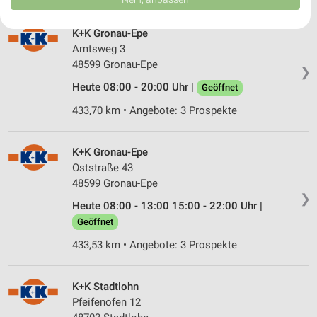
USA gesendet werden.
Ihre Einwilligung und die cookie Richtlinie gelten ausschließlich für diese
Website/App.
K+K Gronau-Epe
Amtsweg 3
Partnerliste anzeigen (1 IAB-Anbieter)
48599 Gronau-Epe
❯
Wir nutzen Ihre Daten für folgende Zwecke:
Heute 08:00 - 20:00 Uhr |
IAB-Verarbeitungszwecke:
Geöffnet
Speichern von oder Zugriff auf Informationen
433,70 km • Angebote: 3 Prospekte
auf einem Endgerät
Verwendung reduzierter Daten zur Auswahl von
K+K Gronau-Epe
Werbeanzeigen
Oststraße 43
48599 Gronau-Epe
Erstellung von Profilen für personalisierte
❯
Werbung
Heute 08:00 - 13:00 15:00 - 22:00 Uhr |
Geöffnet
Verwendung von Profilen zur Auswahl
personalisierter Werbung
433,53 km • Angebote: 3 Prospekte
Erstellung von Profilen zur Personalisierung
von Inhalten
K+K Stadtlohn
Pfeifenofen 12
Verwendung von Profilen zur Auswahl