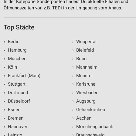
In der Kategorie Sonderposten findest Du aktuelle Filialen und
Öffnungszeiten von z.B. TEDi in der Umgebung vom Ahaus.
Top Städte
›
Berlin
›
Wuppertal
›
Hamburg
›
Bielefeld
›
München
›
Bonn
›
Köln
›
Mannheim
›
Frankfurt (Main)
›
Münster
›
Stuttgart
›
Karlsruhe
›
Dortmund
›
Wiesbaden
›
Düsseldorf
›
Augsburg
›
Essen
›
Gelsenkirchen
›
Bremen
›
Aachen
›
Hannover
›
Mönchengladbach
›
Leipzig
›
Braunschweig