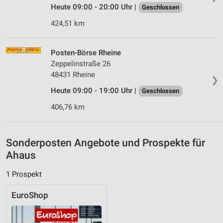
Heute 09:00 - 20:00 Uhr |
Verwendung genauer Standortdaten
Geschlossen
424,51 km
Geräte anhand von aktiv angeforderten
Informationen identifizieren
Posten-Börse Rheine
Nicht-IAB-Verarbeitungszwecke:
Zeppelinstraße 26
Notwendig
48431 Rheine
❯
Performance
Heute 09:00 - 19:00 Uhr |
Geschlossen
406,76 km
Funktional
Werbung
Sonderposten Angebote und Prospekte für
Ahaus
1 Prospekt
EuroShop