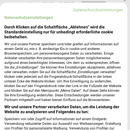
Heute 09:00 - 18:30 Uhr |
Geschlossen
Datenschutzbestimmungen
414,67 km
Datenschutzeinstellungen
Durch Klicken auf die Schaltfläche „Ablehnen“ wird die
Posten-Börse Gildehaus
Standardeinstellung nur für unbedingt erforderliche cookie
beibehalten.
Hengeloer Straße 8a
48455 Gildehaus
Wir und unsere Partner speichern und/oder greifen auf Informationen auf
❯
einem Gerät zu, wie z. B. eindeutige IDs in cookie und anderen
Heute 09:00 - 19:00 Uhr |
Geschlossen
Browserspeichern, um personenbezogene Daten zu verarbeiten. Einige
Anbieter verarbeiten Ihre personenbezogenen Daten möglicherweise
427,85 km
aufgrund eines berechtigten Interesses. Um dem zu widersprechen, öffnen
Sie die „Einstellungen“. Sie können Ihre Einstellungen akzeptieren, ablehnen
oder verwalten, indem Sie auf die Schaltfläche „Einstellungen verwalten“
klicken oder jederzeit auf die Fingerabdruck-Schaltfläche in der linken
Posten-Börse Wettringen
unteren Ecke der Website klicken. Um Ihre Einwilligung zu widerrufen,
Gnoiener Platz 5
klicken Sie auf den Fingerabdruck oder den Link in der Fußzeile der Website
und klicken Sie auf den Menüpunkt „Meine Daten“. Auf dieser Seite können
48493 Wettringen
❯
Sie Ihre Einwilligung widerrufen. Diese Entscheidungen werden unseren
Partnern mitgeteilt und haben keinen Einfluss auf die Browserdaten.
Heute 09:00 - 19:00 Uhr |
Geschlossen
Wir und unsere Partner verarbeiten Daten, um die Leistung der
414,42 km
Website zu analysieren und Folgendes zu tun:
Speichern von oder Zugriff auf Informationen auf einem Endgerät.
Verwendung reduzierter Daten zur Auswahl von Werbeanzeigen. Erstellung
Tedi Steinfurt Borghorst
von Profilen für personalisierte Werbung. Verwendung von Profilen zur