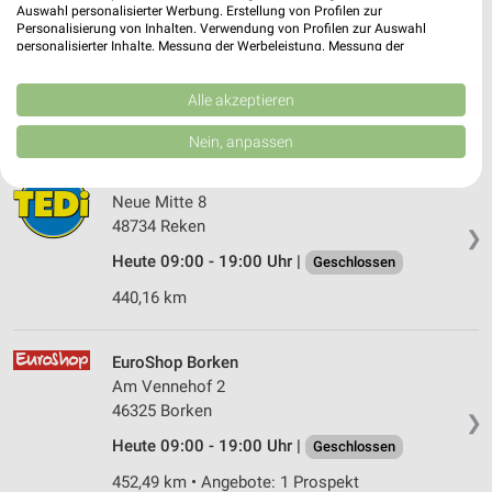
Auswahl personalisierter Werbung. Erstellung von Profilen zur
Neuer Markt 11
Personalisierung von Inhalten. Verwendung von Profilen zur Auswahl
48565 Steinfurt Borghorst
personalisierter Inhalte. Messung der Werbeleistung. Messung der
❯
Performance von Inhalten. Analyse von Zielgruppen durch Statistiken oder
Heute 09:00 - 19:00 Uhr |
Geschlossen
Kombinationen von Daten aus verschiedenen Quellen. Entwicklung und
Verbesserung der Angebote. Verwendung reduzierter Daten zur Auswahl
Alle akzeptieren
410,66 km
von Inhalten.
Daten können außerhalb der Europäischen Union weitergegeben und in die
Nein, anpassen
USA gesendet werden.
Ihre Einwilligung und die cookie Richtlinie gelten ausschließlich für diese
Tedi Reken
Website/App.
Neue Mitte 8
Partnerliste anzeigen (1 IAB-Anbieter)
48734 Reken
❯
Wir nutzen Ihre Daten für folgende Zwecke:
Heute 09:00 - 19:00 Uhr |
Geschlossen
IAB-Verarbeitungszwecke:
440,16 km
Speichern von oder Zugriff auf Informationen
auf einem Endgerät
EuroShop Borken
Verwendung reduzierter Daten zur Auswahl von
Am Vennehof 2
Werbeanzeigen
46325 Borken
❯
Erstellung von Profilen für personalisierte
Heute 09:00 - 19:00 Uhr |
Geschlossen
Werbung
452,49 km • Angebote: 1 Prospekt