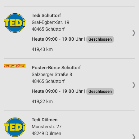
Verwendung von Profilen zur Auswahl
personalisierter Werbung
Tedi Schüttorf
Erstellung von Profilen zur Personalisierung
Graf-Egbert-Str. 19
von Inhalten
48465 Schüttorf
❯
Verwendung von Profilen zur Auswahl
Heute 09:00 - 19:00 Uhr |
Geschlossen
personalisierter Inhalte
419,43 km
Messung der Werbeleistung
Posten-Börse Schüttorf
Messung der Performance von Inhalten
Salzberger Straße 8
48465 Schüttorf
Analyse von Zielgruppen durch Statistiken oder
❯
Kombinationen von Daten aus verschiedenen
Heute 09:00 - 19:00 Uhr |
Geschlossen
Quellen
419,32 km
Entwicklung und Verbesserung der Angebote
Verwendung reduzierter Daten zur Auswahl von
Tedi Dülmen
Inhalten
Münsterstr. 27
48249 Dülmen
IAB-Besonderheiten:
❯