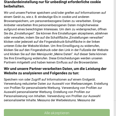
Standardeinstellung nur für unbedingt erforderliche cookie
192,91 km • Angebote: 2 Prospekte
beibehalten.
Wir und unsere Partner speichern und/oder greifen auf Informationen auf
einem Gerät zu, wie z. B. eindeutige IDs in cookie und anderen
REWE Rostock / Südstadt
Browserspeichern, um personenbezogene Daten zu verarbeiten. Einige
Anbieter verarbeiten Ihre personenbezogenen Daten möglicherweise
Nobelstr. 50-51
aufgrund eines berechtigten Interesses. Um dem zu widersprechen, öffnen
18059 Rostock / Südstadt
Sie die „Einstellungen“. Sie können Ihre Einstellungen akzeptieren, ablehnen
❯
oder verwalten, indem Sie auf die Schaltfläche „Einstellungen verwalten“
Heute 07:00 - 22:00 Uhr |
Geöffnet
klicken oder jederzeit auf die Fingerabdruck-Schaltfläche in der linken
unteren Ecke der Website klicken. Um Ihre Einwilligung zu widerrufen,
192,47 km • Angebote: 2 Prospekte
klicken Sie auf den Fingerabdruck oder den Link in der Fußzeile der Website
und klicken Sie auf den Menüpunkt „Meine Daten“. Auf dieser Seite können
Sie Ihre Einwilligung widerrufen. Diese Entscheidungen werden unseren
Partnern mitgeteilt und haben keinen Einfluss auf die Browserdaten.
EDEKA Warnemünde / Rostock
Wir und unsere Partner verarbeiten Daten, um die Leistung der
Kirchenpl. 3
Website zu analysieren und Folgendes zu tun:
18119 Warnemünde / Rostock
❯
Speichern von oder Zugriff auf Informationen auf einem Endgerät.
Verwendung reduzierter Daten zur Auswahl von Werbeanzeigen. Erstellung
Heute 08:00 - 20:00 Uhr |
Geöffnet
von Profilen für personalisierte Werbung. Verwendung von Profilen zur
Auswahl personalisierter Werbung. Erstellung von Profilen zur
203,95 km • Angebote: 2 Prospekte
Personalisierung von Inhalten. Verwendung von Profilen zur Auswahl
personalisierter Inhalte. Messung der Werbeleistung. Messung der
Performance von Inhalten. Analyse von Zielgruppen durch Statistiken oder
Kombinationen von Daten aus verschiedenen Quellen. Entwicklung und
Supermärkte Angebote und Prospekte für
Verbesserung der Angebote. Verwendung reduzierter Daten zur Auswahl
Alle akzeptieren