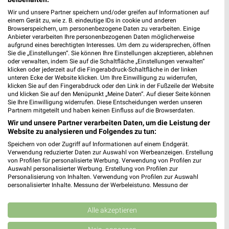
Wir und unsere Partner speichern und/oder greifen auf Informationen auf
einem Gerät zu, wie z. B. eindeutige IDs in cookie und anderen
Browserspeichern, um personenbezogene Daten zu verarbeiten. Einige
Anbieter verarbeiten Ihre personenbezogenen Daten möglicherweise
aufgrund eines berechtigten Interesses. Um dem zu widersprechen, öffnen
Sie die „Einstellungen“. Sie können Ihre Einstellungen akzeptieren, ablehnen
oder verwalten, indem Sie auf die Schaltfläche „Einstellungen verwalten“
klicken oder jederzeit auf die Fingerabdruck-Schaltfläche in der linken
unteren Ecke der Website klicken. Um Ihre Einwilligung zu widerrufen,
21,8 km
31,1 km
klicken Sie auf den Fingerabdruck oder den Link in der Fußzeile der Website
Spare bis zu 70%
Gartenliebe
und klicken Sie auf den Menüpunkt „Meine Daten“. Auf dieser Seite können
Gültig bis Sa. 15.08.
Gültig bis Sa. 26.09.
Sie Ihre Einwilligung widerrufen. Diese Entscheidungen werden unseren
Partnern mitgeteilt und haben keinen Einfluss auf die Browserdaten.
Polster Aktuell
Polster Aktuell
Wir und unsere Partner verarbeiten Daten, um die Leistung der
Website zu analysieren und Folgendes zu tun:
Speichern von oder Zugriff auf Informationen auf einem Endgerät.
Verwendung reduzierter Daten zur Auswahl von Werbeanzeigen. Erstellung
von Profilen für personalisierte Werbung. Verwendung von Profilen zur
Auswahl personalisierter Werbung. Erstellung von Profilen zur
Personalisierung von Inhalten. Verwendung von Profilen zur Auswahl
personalisierter Inhalte. Messung der Werbeleistung. Messung der
Performance von Inhalten. Analyse von Zielgruppen durch Statistiken oder
Kombinationen von Daten aus verschiedenen Quellen. Entwicklung und
Verbesserung der Angebote. Verwendung reduzierter Daten zur Auswahl
Alle akzeptieren
von Inhalten.
Daten können außerhalb der Europäischen Union weitergegeben und in die