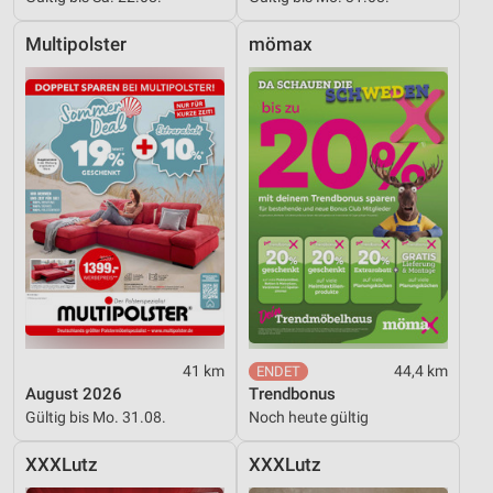
Notwendig
Multipolster
mömax
Performance
Funktional
Werbung
41 km
44,4 km
August 2026
Trendbonus
Gültig bis Mo. 31.08.
Noch heute gültig
XXXLutz
XXXLutz