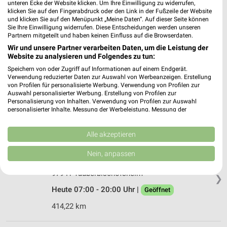
74072 Heilbronn
unteren Ecke der Website klicken. Um Ihre Einwilligung zu widerrufen,
❯
klicken Sie auf den Fingerabdruck oder den Link in der Fußzeile der Website
Heute 09:00 - 20:00 Uhr |
und klicken Sie auf den Menüpunkt „Meine Daten“. Auf dieser Seite können
Geöffnet
Sie Ihre Einwilligung widerrufen. Diese Entscheidungen werden unseren
476,96 km
Partnern mitgeteilt und haben keinen Einfluss auf die Browserdaten.
Wir und unsere Partner verarbeiten Daten, um die Leistung der
Website zu analysieren und Folgendes zu tun:
GALERIA Heilbronn
Speichern von oder Zugriff auf Informationen auf einem Endgerät.
Fleiner Straße 15
Verwendung reduzierter Daten zur Auswahl von Werbeanzeigen. Erstellung
von Profilen für personalisierte Werbung. Verwendung von Profilen zur
74072 Heilbronn
❯
Auswahl personalisierter Werbung. Erstellung von Profilen zur
Personalisierung von Inhalten. Verwendung von Profilen zur Auswahl
Heute 09:00 - 20:00 Uhr |
Geöffnet
personalisierter Inhalte. Messung der Werbeleistung. Messung der
Performance von Inhalten. Analyse von Zielgruppen durch Statistiken oder
477,08 km • Angebote: 4 Prospekte
Kombinationen von Daten aus verschiedenen Quellen. Entwicklung und
Verbesserung der Angebote. Verwendung reduzierter Daten zur Auswahl
Alle akzeptieren
von Inhalten.
Daten können außerhalb der Europäischen Union weitergegeben und in die
Ernsting's family Tauberbischofsheim
Nein, anpassen
USA gesendet werden.
Pestalozziallee 33
Ihre Einwilligung und die cookie Richtlinie gelten ausschließlich für diese
97941 Tauberbischofsheim
Website/App.
❯
Heute 07:00 - 20:00 Uhr |
Geöffnet
Partnerliste anzeigen (1 IAB-Anbieter)
Wir nutzen Ihre Daten für folgende Zwecke:
414,22 km
IAB-Verarbeitungszwecke: