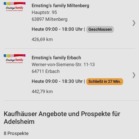
Speichern von oder Zugriff auf Informationen
Ernsting's family Miltenberg
auf einem Endgerät
Hauptstr. 95
63897 Miltenberg
Verwendung reduzierter Daten zur Auswahl von
❯
Werbeanzeigen
Heute 09:00 - 18:00 Uhr |
Geschlossen
Erstellung von Profilen für personalisierte
426,69 km
Werbung
Verwendung von Profilen zur Auswahl
Ernsting's family Erbach
personalisierter Werbung
Werner-von-Siemens-Str. 11-13
64711 Erbach
❯
Erstellung von Profilen zur Personalisierung
von Inhalten
Heute 09:00 - 18:30 Uhr |
Schließt in 27 Min.
442,79 km
Verwendung von Profilen zur Auswahl
personalisierter Inhalte
Messung der Werbeleistung
Kaufhäuser Angebote und Prospekte für
Adelsheim
Messung der Performance von Inhalten
8 Prospekte
Analyse von Zielgruppen durch Statistiken oder