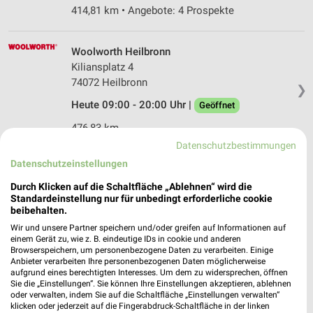
414,81 km • Angebote: 4 Prospekte
Woolworth Heilbronn
Kiliansplatz 4
74072 Heilbronn
❯
Heute 09:00 - 20:00 Uhr |
Geöffnet
476,83 km
Datenschutzbestimmungen
Datenschutzeinstellungen
Tchibo Filiale mit Kaffee Bar Heilbronn
Fleiner Strasse 29
Durch Klicken auf die Schaltfläche „Ablehnen“ wird die
Standardeinstellung nur für unbedingt erforderliche cookie
74072 Heilbronn
❯
beibehalten.
Heute 09:30 - 20:00 Uhr |
Geöffnet
Wir und unsere Partner speichern und/oder greifen auf Informationen auf
einem Gerät zu, wie z. B. eindeutige IDs in cookie und anderen
476,92 km • Angebote: 4 Prospekte
Browserspeichern, um personenbezogene Daten zu verarbeiten. Einige
Anbieter verarbeiten Ihre personenbezogenen Daten möglicherweise
aufgrund eines berechtigten Interesses. Um dem zu widersprechen, öffnen
Sie die „Einstellungen“. Sie können Ihre Einstellungen akzeptieren, ablehnen
Ernsting's family Heilbronn
oder verwalten, indem Sie auf die Schaltfläche „Einstellungen verwalten“
Am Wollhaus 1
klicken oder jederzeit auf die Fingerabdruck-Schaltfläche in der linken