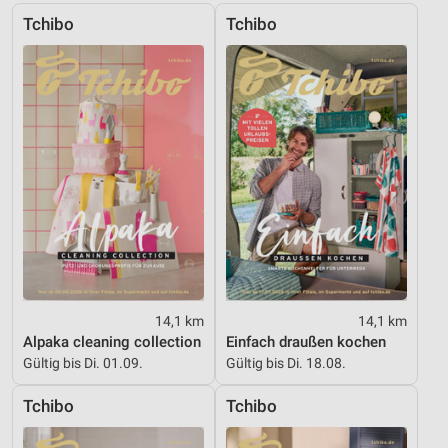
Kombinationen von Daten aus verschiedenen
Tchibo
Tchibo
Quellen
Entwicklung und Verbesserung der Angebote
Verwendung reduzierter Daten zur Auswahl von
Inhalten
IAB-Besonderheiten:
Verwendung genauer Standortdaten
Geräte anhand von aktiv angeforderten
Informationen identifizieren
Nicht-IAB-Verarbeitungszwecke:
Notwendig
14,1 km
14,1 km
Alpaka cleaning collection
Einfach draußen kochen
Performance
Gültig bis Di. 01.09.
Gültig bis Di. 18.08.
Funktional
Tchibo
Tchibo
Werbung