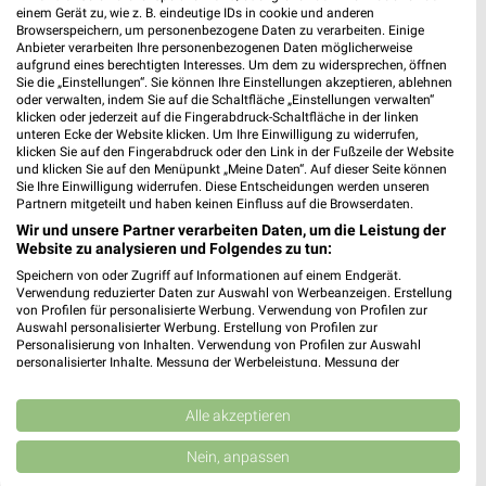
XXXLutz - Bierstorfer Heilbronn
einem Gerät zu, wie z. B. eindeutige IDs in cookie und anderen
Neckargartacher Str. 120
Browserspeichern, um personenbezogene Daten zu verarbeiten. Einige
Anbieter verarbeiten Ihre personenbezogenen Daten möglicherweise
74080 Heilbronn
❯
aufgrund eines berechtigten Interesses. Um dem zu widersprechen, öffnen
Sie die „Einstellungen“. Sie können Ihre Einstellungen akzeptieren, ablehnen
Heute 10:00 - 19:00 Uhr |
Geöffnet
oder verwalten, indem Sie auf die Schaltfläche „Einstellungen verwalten“
klicken oder jederzeit auf die Fingerabdruck-Schaltfläche in der linken
476,92 km • Angebote: 14 Prospekte
unteren Ecke der Website klicken. Um Ihre Einwilligung zu widerrufen,
klicken Sie auf den Fingerabdruck oder den Link in der Fußzeile der Website
und klicken Sie auf den Menüpunkt „Meine Daten“. Auf dieser Seite können
Küchenstudio Augsburg
Sie Ihre Einwilligung widerrufen. Diese Entscheidungen werden unseren
Partnern mitgeteilt und haben keinen Einfluss auf die Browserdaten.
Schönbachstraße 192
Wir und unsere Partner verarbeiten Daten, um die Leistung der
86154 Augsburg
❯
Website zu analysieren und Folgendes zu tun:
Heute 09:00 - 19:00 Uhr |
Geöffnet
Speichern von oder Zugriff auf Informationen auf einem Endgerät.
Verwendung reduzierter Daten zur Auswahl von Werbeanzeigen. Erstellung
491,16 km • Angebote: 14 Prospekte
von Profilen für personalisierte Werbung. Verwendung von Profilen zur
Auswahl personalisierter Werbung. Erstellung von Profilen zur
Personalisierung von Inhalten. Verwendung von Profilen zur Auswahl
personalisierter Inhalte. Messung der Werbeleistung. Messung der
XXXLutz Augsburg
Performance von Inhalten. Analyse von Zielgruppen durch Statistiken oder
Unterer Talweg 49
Kombinationen von Daten aus verschiedenen Quellen. Entwicklung und
Verbesserung der Angebote. Verwendung reduzierter Daten zur Auswahl
Alle akzeptieren
86179 Augsburg
❯
von Inhalten.
Daten können außerhalb der Europäischen Union weitergegeben und in die
Heute 09:30 - 19:00 Uhr |
Geöffnet
Nein, anpassen
USA gesendet werden.