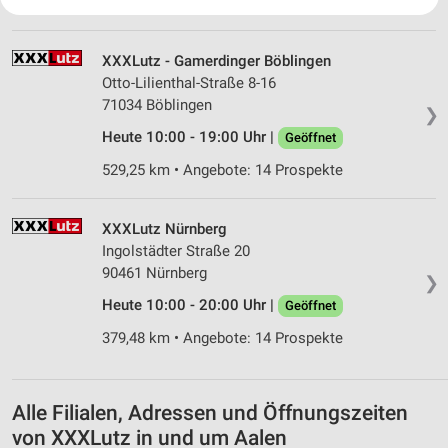
499,79 km • Angebote: 14 Prospekte
Ihre Einwilligung und die cookie Richtlinie gelten ausschließlich für diese
Website/App.
Partnerliste anzeigen (1 IAB-Anbieter)
XXXLutz - Gamerdinger Böblingen
Wir nutzen Ihre Daten für folgende Zwecke:
Otto-Lilienthal-Straße 8-16
IAB-Verarbeitungszwecke:
71034 Böblingen
❯
Speichern von oder Zugriff auf Informationen
Heute 10:00 - 19:00 Uhr |
Geöffnet
auf einem Endgerät
529,25 km • Angebote: 14 Prospekte
Verwendung reduzierter Daten zur Auswahl von
Werbeanzeigen
XXXLutz Nürnberg
Erstellung von Profilen für personalisierte
Ingolstädter Straße 20
Werbung
90461 Nürnberg
❯
Verwendung von Profilen zur Auswahl
Heute 10:00 - 20:00 Uhr |
Geöffnet
personalisierter Werbung
379,48 km • Angebote: 14 Prospekte
Erstellung von Profilen zur Personalisierung
von Inhalten
Alle Filialen, Adressen und Öffnungszeiten
Verwendung von Profilen zur Auswahl
von XXXLutz in und um Aalen
personalisierter Inhalte