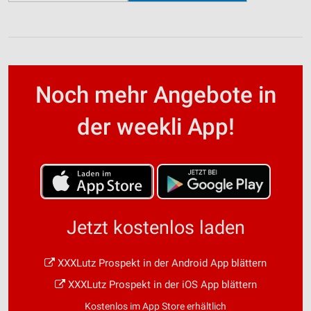
Noch mehr Angebote in
der weekli App!
Jetzt kostenlos laden
XXXLutz Prospekt in der Android App blättern
XXXLutz Prospekt in der iOS App blättern
Kostenlos im App Store erhältlich