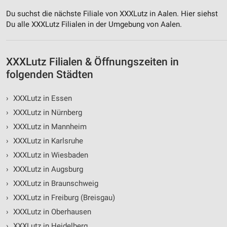
Du suchst die nächste Filiale von XXXLutz in Aalen. Hier siehst
Messung der Werbeleistung
Du alle XXXLutz Filialen in der Umgebung von Aalen.
Messung der Performance von Inhalten
Analyse von Zielgruppen durch Statistiken oder
XXXLutz Filialen & Öffnungszeiten in
Kombinationen von Daten aus verschiedenen
Quellen
folgenden Städten
Entwicklung und Verbesserung der Angebote
›
XXXLutz in Essen
›
XXXLutz in Nürnberg
Verwendung reduzierter Daten zur Auswahl von
Inhalten
›
XXXLutz in Mannheim
IAB-Besonderheiten:
›
XXXLutz in Karlsruhe
›
XXXLutz in Wiesbaden
Verwendung genauer Standortdaten
›
XXXLutz in Augsburg
Geräte anhand von aktiv angeforderten
›
XXXLutz in Braunschweig
Informationen identifizieren
›
XXXLutz in Freiburg (Breisgau)
Nicht-IAB-Verarbeitungszwecke:
›
XXXLutz in Oberhausen
Notwendig
›
XXXLutz in Heidelberg