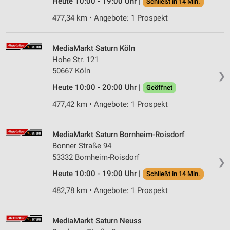
Heute 10:00 - 19:00 Uhr |
Schließt in 14 Min.
Analyse von Zielgruppen durch Statistiken oder
477,34 km • Angebote: 1 Prospekt
Kombinationen von Daten aus verschiedenen
Quellen
MediaMarkt Saturn Köln
Entwicklung und Verbesserung der Angebote
Hohe Str. 121
50667 Köln
Verwendung reduzierter Daten zur Auswahl von
❯
Inhalten
Heute 10:00 - 20:00 Uhr |
Geöffnet
IAB-Besonderheiten:
477,42 km • Angebote: 1 Prospekt
Verwendung genauer Standortdaten
MediaMarkt Saturn Bornheim-Roisdorf
Geräte anhand von aktiv angeforderten
Informationen identifizieren
Bonner Straße 94
53332 Bornheim-Roisdorf
Nicht-IAB-Verarbeitungszwecke:
❯
Heute 10:00 - 19:00 Uhr |
Schließt in 14 Min.
Notwendig
482,78 km • Angebote: 1 Prospekt
Performance
Funktional
MediaMarkt Saturn Neuss