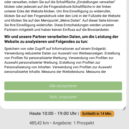
Max-Planck-Str. 24
oder verwalten, indem Sie auf die Schaltfläche „Einstellungen verwalten“
klicken oder jederzeit auf die Fingerabdruck-Schaltfläche in der linken
50858 Köln-Marsdorf
❯
unteren Ecke der Website klicken. Um Ihre Einwilligung zu widerrufen,
klicken Sie auf den Fingerabdruck oder den Link in der Fußzeile der Website
Heute 10:00 - 19:00 Uhr |
Schließt in 14 Min.
und klicken Sie auf den Menüpunkt „Meine Daten“. Auf dieser Seite können
Sie Ihre Einwilligung widerrufen. Diese Entscheidungen werden unseren
485,27 km • Angebote: 1 Prospekt
Partnern mitgeteilt und haben keinen Einfluss auf die Browserdaten.
Wir und unsere Partner verarbeiten Daten, um die Leistung der
Website zu analysieren und Folgendes zu tun:
MediaMarkt Saturn Hürth
Speichern von oder Zugriff auf Informationen auf einem Endgerät.
Hürth-Park L056
Verwendung reduzierter Daten zur Auswahl von Werbeanzeigen. Erstellung
50354 Hürth
❯
von Profilen für personalisierte Werbung. Verwendung von Profilen zur
Auswahl personalisierter Werbung. Erstellung von Profilen zur
Heute 10:00 - 19:00 Uhr |
Schließt in 14 Min.
Personalisierung von Inhalten. Verwendung von Profilen zur Auswahl
personalisierter Inhalte. Messung der Werbeleistung. Messung der
485,22 km • Angebote: 1 Prospekt
Performance von Inhalten. Analyse von Zielgruppen durch Statistiken oder
Kombinationen von Daten aus verschiedenen Quellen. Entwicklung und
Verbesserung der Angebote. Verwendung reduzierter Daten zur Auswahl
Alle akzeptieren
von Inhalten.
MediaMarkt Saturn Neuss
Daten können außerhalb der Europäischen Union weitergegeben und in die
Nein, anpassen
Konrad-Adenauer-Ring 95
USA gesendet werden.
41464 Neuss
Ihre Einwilligung und die cookie Richtlinie gelten ausschließlich für diese
❯
Website/App.
Heute 10:00 - 19:00 Uhr |
Schließt in 14 Min.
Partnerliste anzeigen (1 IAB-Anbieter)
485,42 km • Angebote: 1 Prospekt
Wir nutzen Ihre Daten für folgende Zwecke: