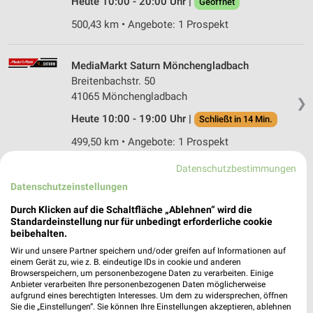
Heute 10:00 - 20:00 Uhr |
Geöffnet
500,43 km • Angebote: 1 Prospekt
MediaMarkt Saturn Mönchengladbach
Breitenbachstr. 50
41065 Mönchengladbach
❯
Heute 10:00 - 19:00 Uhr |
Schließt in 14 Min.
499,50 km • Angebote: 1 Prospekt
Datenschutzbestimmungen
Saturn Köln Weiden
Datenschutzeinstellungen
Aachener Straße 1253
Durch Klicken auf die Schaltfläche „Ablehnen“ wird die
50858 Köln - Weiden
❯
Standardeinstellung nur für unbedingt erforderliche cookie
beibehalten.
Heute 09:00 - 18:00 Uhr |
Geschlossen
Wir und unsere Partner speichern und/oder greifen auf Informationen auf
485,32 km • Angebote: 1 Prospekt
einem Gerät zu, wie z. B. eindeutige IDs in cookie und anderen
Browserspeichern, um personenbezogene Daten zu verarbeiten. Einige
Anbieter verarbeiten Ihre personenbezogenen Daten möglicherweise
aufgrund eines berechtigten Interesses. Um dem zu widersprechen, öffnen
MediaMarkt Saturn Köln-Marsdorf
Sie die „Einstellungen“. Sie können Ihre Einstellungen akzeptieren, ablehnen