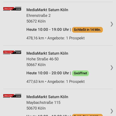
IAB-Verarbeitungszwecke:
MediaMarkt Saturn Köln
Speichern von oder Zugriff auf Informationen
Ehrenstraße 2
auf einem Endgerät
50672 Köln
❯
Verwendung reduzierter Daten zur Auswahl von
Heute 10:00 - 19:00 Uhr |
Schließt in 14 Min.
Werbeanzeigen
478,16 km • Angebote: 1 Prospekt
Erstellung von Profilen für personalisierte
Werbung
MediaMarkt Saturn Köln
Verwendung von Profilen zur Auswahl
Hohe Straße 46-50
personalisierter Werbung
50667 Köln
❯
Erstellung von Profilen zur Personalisierung
Heute 10:00 - 20:00 Uhr |
Geöffnet
von Inhalten
477,63 km • Angebote: 1 Prospekt
Verwendung von Profilen zur Auswahl
personalisierter Inhalte
MediaMarkt Saturn Köln
Messung der Werbeleistung
Maybachstraße 115
50670 Köln
❯
Messung der Performance von Inhalten