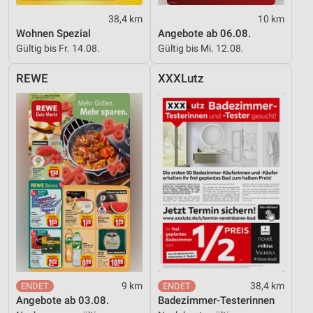
personalisierter Inhalte
38,4 km
10 km
Messung der Werbeleistung
Wohnen Spezial
Angebote ab 06.08.
Gültig bis Fr. 14.08.
Gültig bis Mi. 12.08.
Messung der Performance von Inhalten
REWE
XXXLutz
Analyse von Zielgruppen durch Statistiken oder
Kombinationen von Daten aus verschiedenen
Quellen
Entwicklung und Verbesserung der Angebote
Verwendung reduzierter Daten zur Auswahl von
Inhalten
IAB-Besonderheiten:
Verwendung genauer Standortdaten
Geräte anhand von aktiv angeforderten
Informationen identifizieren
9 km
38,4 km
Nicht-IAB-Verarbeitungszwecke:
Angebote ab 03.08.
Badezimmer-Testerinnen
Notwendig