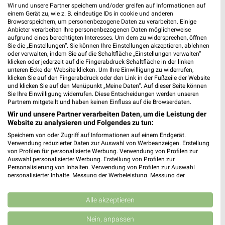
Wir und unsere Partner speichern und/oder greifen auf Informationen auf
einem Gerät zu, wie z. B. eindeutige IDs in cookie und anderen
Browserspeichern, um personenbezogene Daten zu verarbeiten. Einige
Anbieter verarbeiten Ihre personenbezogenen Daten möglicherweise
aufgrund eines berechtigten Interesses. Um dem zu widersprechen, öffnen
Sie die „Einstellungen“. Sie können Ihre Einstellungen akzeptieren, ablehnen
oder verwalten, indem Sie auf die Schaltfläche „Einstellungen verwalten“
klicken oder jederzeit auf die Fingerabdruck-Schaltfläche in der linken
unteren Ecke der Website klicken. Um Ihre Einwilligung zu widerrufen,
klicken Sie auf den Fingerabdruck oder den Link in der Fußzeile der Website
6,1 km
12,7 km
und klicken Sie auf den Menüpunkt „Meine Daten“. Auf dieser Seite können
Angebote ab 03.08.
Angebote ab 03.08.
Sie Ihre Einwilligung widerrufen. Diese Entscheidungen werden unseren
Noch morgen gültig
Noch morgen gültig
Partnern mitgeteilt und haben keinen Einfluss auf die Browserdaten.
Wir und unsere Partner verarbeiten Daten, um die Leistung der
toom Baumarkt
XXXLutz
Website zu analysieren und Folgendes zu tun:
Speichern von oder Zugriff auf Informationen auf einem Endgerät.
Verwendung reduzierter Daten zur Auswahl von Werbeanzeigen. Erstellung
von Profilen für personalisierte Werbung. Verwendung von Profilen zur
Auswahl personalisierter Werbung. Erstellung von Profilen zur
Personalisierung von Inhalten. Verwendung von Profilen zur Auswahl
personalisierter Inhalte. Messung der Werbeleistung. Messung der
Performance von Inhalten. Analyse von Zielgruppen durch Statistiken oder
Kombinationen von Daten aus verschiedenen Quellen. Entwicklung und
Verbesserung der Angebote. Verwendung reduzierter Daten zur Auswahl
Alle akzeptieren
von Inhalten.
Daten können außerhalb der Europäischen Union weitergegeben und in die
Nein, anpassen
USA gesendet werden.