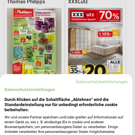
Thomas Philipps
XXXLutz
Datenschutzbestimmungen
Datenschutzeinstellungen
22,4 km
9,1 km
Angebote ab 03.08.
Schlafzimmer Spezial
Durch Klicken auf die Schaltfläche „Ablehnen“ wird die
Noch morgen gültig
Noch heute gültig
Standardeinstellung nur für unbedingt erforderliche cookie
beibehalten.
XXXLutz
XXXLutz
Wir und unsere Partner speichern und/oder greifen auf Informationen auf
einem Gerät zu, wie z. B. eindeutige IDs in cookie und anderen
Browserspeichern, um personenbezogene Daten zu verarbeiten. Einige
Anbieter verarbeiten Ihre personenbezogenen Daten möglicherweise