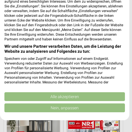
aufgrund eines berechtigten Interesses. Um dem zu widersprechen, öffnen
Sie die „Einstellungen“. Sie können Ihre Einstellungen akzeptieren, ablehnen
oder verwalten, indem Sie auf die Schaltfläche „Einstellungen verwalten“
klicken oder jederzeit auf die Fingerabdruck-Schaltfläche in der linken
unteren Ecke der Website klicken. Um Ihre Einwilligung zu widerrufen,
klicken Sie auf den Fingerabdruck oder den Link in der Fußzeile der Website
und klicken Sie auf den Menüpunkt „Meine Daten“. Auf dieser Seite können
Sie Ihre Einwilligung widerrufen. Diese Entscheidungen werden unseren
Partnern mitgeteilt und haben keinen Einfluss auf die Browserdaten.
Wir und unsere Partner verarbeiten Daten, um die Leistung der
Website zu analysieren und Folgendes zu tun:
Speichern von oder Zugriff auf Informationen auf einem Endgerät.
Verwendung reduzierter Daten zur Auswahl von Werbeanzeigen. Erstellung
von Profilen für personalisierte Werbung. Verwendung von Profilen zur
9,1 km
9,1 km
Auswahl personalisierter Werbung. Erstellung von Profilen zur
Junges Wohnen
Bis zu 62% in diesem prospekt
Personalisierung von Inhalten. Verwendung von Profilen zur Auswahl
Gültig bis Fr. 14.08.
Noch heute gültig
personalisierter Inhalte. Messung der Werbeleistung. Messung der
Performance von Inhalten. Analyse von Zielgruppen durch Statistiken oder
Kombinationen von Daten aus verschiedenen Quellen. Entwicklung und
XXXLutz
XXXLutz
Verbesserung der Angebote. Verwendung reduzierter Daten zur Auswahl
Alle akzeptieren
von Inhalten.
Daten können außerhalb der Europäischen Union weitergegeben und in die
Nein, anpassen
USA gesendet werden.
Ihre Einwilligung und die cookie Richtlinie gelten ausschließlich für diese
Website/App.
Partnerliste anzeigen (1 IAB-Anbieter)