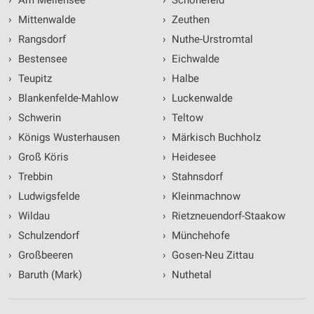
›
Am Mellensee
›
Schönefeld
›
Mittenwalde
›
Zeuthen
›
Rangsdorf
›
Nuthe-Urstromtal
›
Bestensee
›
Eichwalde
›
Teupitz
›
Halbe
›
Blankenfelde-Mahlow
›
Luckenwalde
›
Schwerin
›
Teltow
›
Königs Wusterhausen
›
Märkisch Buchholz
›
Groß Köris
›
Heidesee
›
Trebbin
›
Stahnsdorf
›
Ludwigsfelde
›
Kleinmachnow
›
Wildau
›
Rietzneuendorf-Staakow
›
Schulzendorf
›
Münchehofe
›
Großbeeren
›
Gosen-Neu Zittau
›
Baruth (Mark)
›
Nuthetal