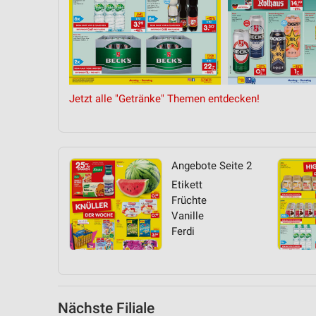
Messung der Performance von Inhalten
Analyse von Zielgruppen durch Statistiken oder Kombinationen 
Quellen
Entwicklung und Verbesserung der Angebote
Jetzt alle "Getränke" Themen entdecken!
Verwendung reduzierter Daten zur Auswahl von Inhalten
IAB-Besonderheiten:
Verwendung genauer Standortdaten
Angebote Seite 2
Geräte anhand von aktiv angeforderten Informationen identifizie
Etikett
Früchte
Nicht-IAB-Verarbeitungszwecke:
Vanille
Notwendig
Ferdi
Performance
Funktional
Nächste Filiale
Werbung