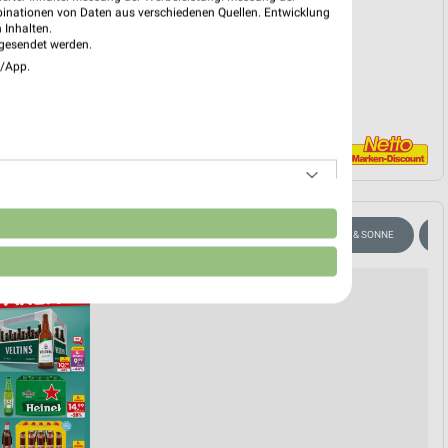
PROSPEKT BLÄTTERN
binationen von Daten aus verschiedenen Quellen. Entwicklung
 Inhalten.
gesendet werden.
e/App.
n
TUOSEN
WEIN
ANGEBOTE AB SAMSTAG
SOMMER & SONNE
A