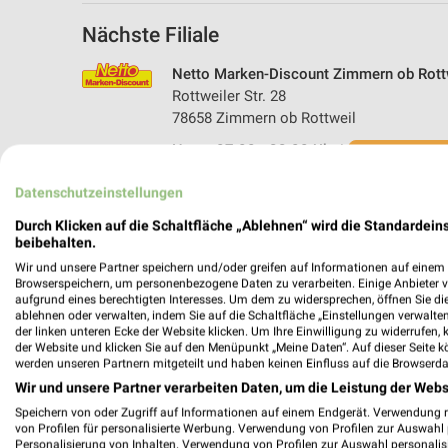
Nächste Filiale
Netto Marken-Discount Zimmern ob Rott
Rottweiler Str. 28
78658 Zimmern ob Rottweil
Heute 07:00 - 22:00 Uhr |
Schließt in 23 M
591,79 km • Angebote: 4 Prospekte
Datenschutzeinstellungen
Durch Klicken auf die Schaltfläche „Ablehnen“ wird die Standardeins
beibehalten.
Wir und unsere Partner speichern und/oder greifen auf Informationen auf einem G
Browserspeichern, um personenbezogene Daten zu verarbeiten. Einige Anbieter 
aufgrund eines berechtigten Interesses. Um dem zu widersprechen, öffnen Sie die 
ablehnen oder verwalten, indem Sie auf die Schaltfläche „Einstellungen verwalten“
der linken unteren Ecke der Website klicken. Um Ihre Einwilligung zu widerrufen, 
der Website und klicken Sie auf den Menüpunkt „Meine Daten“. Auf dieser Seite k
werden unseren Partnern mitgeteilt und haben keinen Einfluss auf die Browserda
Wir und unsere Partner verarbeiten Daten, um die Leistung der Webs
Speichern von oder Zugriff auf Informationen auf einem Endgerät. Verwendung 
von Profilen für personalisierte Werbung. Verwendung von Profilen zur Auswahl p
Personalisierung von Inhalten. Verwendung von Profilen zur Auswahl personalis