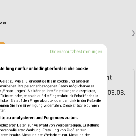
weil
❯
in.
Datenschutzbestimmungen
tellung nur für unbedingt erforderliche cookie
Netto Marken-Discount
erät zu, wie z. B. eindeutige IDs in cookie und anderen
Prospekt für Zimmern
verarbeiten Ihre personenbezogenen Daten möglicherweise
„Einstellungen“. Sie können Ihre Einstellungen akzeptieren,
(Rottweil) ab Mo. den 03.08.
 klicken oder jederzeit auf die Fingerabdruck-Schaltfläche in
klicken Sie auf den Fingerabdruck oder den Link in der Fußzeile
Gültig von 03. Aug. bis 08. Aug.
önnen Sie Ihre Einwilligung widerrufen. Diese Entscheidungen
ten.
📅
Kalendereintrag erstellen
ite zu analysieren und Folgendes zu tun:
reduzierter Daten zur Auswahl von Werbeanzeigen. Erstellung
❯
ersonalisierter Werbung. Erstellung von Profilen zur
ierter Inhalte. Messung der Werbeleistung. Messung der