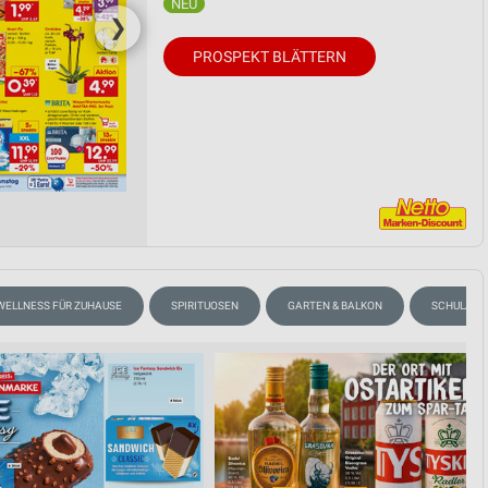
❯
PROSPEKT BLÄTTERN
WELLNESS FÜR ZUHAUSE
SPIRITUOSEN
GARTEN & BALKON
SCHULANF