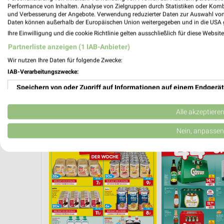
Performance von Inhalten. Analyse von Zielgruppen durch Statistiken oder Kom
und Verbesserung der Angebote. Verwendung reduzierter Daten zur Auswahl von
Daten können außerhalb der Europäischen Union weitergegeben und in die USA 
Ihre Einwilligung und die cookie Richtlinie gelten ausschließlich für diese Websit
Partnerliste anzeigen (1 IAB-Anbieter)
Wir nutzen Ihre Daten für folgende Zwecke:
IAB-Verarbeitungszwecke:
Speichern von oder Zugriff auf Informationen auf einem Endgerät
Verwendung reduzierter Daten zur Auswahl von Werbeanzeigen
Alle akzeptiere
KAFFEE
GETRÄNKE
MODETRENDS
EISCREME
SPIRI
Erstellung von Profilen für personalisierte Werbung
Nein, anpassen
Verwendung von Profilen zur Auswahl personalisierter Werbung
Erstellung von Profilen zur Personalisierung von Inhalten
Verwendung von Profilen zur Auswahl personalisierter Inhalte
Messung der Werbeleistung