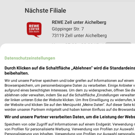
Nächste Filiale
REWE Zell unter Aichelberg
Göppinger Str. 7
73119 Zell unter Aichelberg
Heute 07:00 - 22:00 Uhr |
Geschlossen
507,87 km • Angebote: 1 Prospekt
Datenschutzeinstellungen
Durch Klicken auf die Schaltfläche „Ablehnen“ wird die Standardeins
beibehalten.
Angebote-Kalender für REWE in Zell 
Wir und unsere Partner speichern und/oder greifen auf Informationen auf einem G
Browserspeichern, um personenbezogene Daten zu verarbeiten. Einige Anbieter 
aufgrund eines berechtigten Interesses. Um dem zu widersprechen, öffnen Sie die 
ablehnen oder verwalten, indem Sie auf die Schaltfläche „Einstellungen verwalten“
Aug.
der linken unteren Ecke der Website klicken. Um Ihre Einwilligung zu widerrufen, 
03
Mo
04
Di
05
Mi
06
Do
07
F
der Website und klicken Sie auf den Menüpunkt „Meine Daten“. Auf dieser Seite k
werden unseren Partnern mitgeteilt und haben keinen Einfluss auf die Browserda
REWE - Angebote ab 03.08.
Wir und unsere Partner verarbeiten Daten, um die Leistung der Webs
Speichern von oder Zugriff auf Informationen auf einem Endgerät. Verwendung 
von Profilen für personalisierte Werbung. Verwendung von Profilen zur Auswahl p
Personalisierung von Inhalten. Verwendung von Profilen zur Auswahl personalis