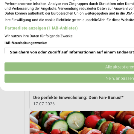
Performance von Inhalten. Analyse von Zielgruppen durch Statistiken oder Kom
und Verbesserung der Angebote. Verwendung reduzierter Daten zur Auswahl von
Daten können außerhalb der Europäischen Union weitergegeben und in die USA 
MEH
Ihre Einwilligung und die cookie Richtlinie gelten ausschließlich für diese Websit
Partnerliste anzeigen (1 IAB-Anbieter)
Wir nutzen Ihre Daten für folgende Zwecke:
weekli Magazin
IAB-Verarbeitungszwecke:
Speichern von oder Zugriff auf Informationen auf einem Endgerät
Verwendung reduzierter Daten zur Auswahl von Werbeanzeigen
Alle akzeptiere
Erstellung von Profilen für personalisierte Werbung
Nein, anpassen
Verwendung von Profilen zur Auswahl personalisierter Werbung
Die perfekte Einwechslung: Dein Fan-Bonus!*
Erstellung von Profilen zur Personalisierung von Inhalten
17.07.2026
Verwendung von Profilen zur Auswahl personalisierter Inhalte
Messung der Werbeleistung