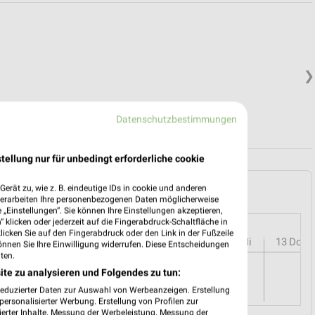
❯
Datenschutzbestimmungen
tellung nur für unbedingt erforderliche cookie
(Aichelberg) und Umgebung
erät zu, wie z. B. eindeutige IDs in cookie und anderen
verarbeiten Ihre personenbezogenen Daten möglicherweise
„Einstellungen“. Sie können Ihre Einstellungen akzeptieren,
 klicken oder jederzeit auf die Fingerabdruck-Schaltfläche in
klicken Sie auf den Fingerabdruck oder den Link in der Fußzeile
r
08
Sa
09
So
10
Mo
11
Di
12
Mi
13
Do
önnen Sie Ihre Einwilligung widerrufen. Diese Entscheidungen
ten.
ite zu analysieren und Folgendes zu tun:
reduzierter Daten zur Auswahl von Werbeanzeigen. Erstellung
ersonalisierter Werbung. Erstellung von Profilen zur
ierter Inhalte. Messung der Werbeleistung. Messung der