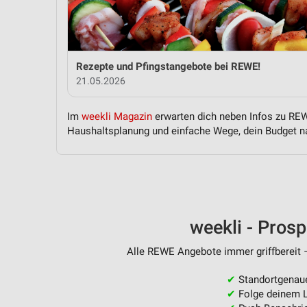
Messung der Performance von Inhalten
Analyse von Zielgruppen durch Statistiken oder Kombinationen 
Quellen
Rezepte und Pfingstangebote bei REWE!
Entwicklung und Verbesserung der Angebote
21.05.2026
Verwendung reduzierter Daten zur Auswahl von Inhalten
Im
weekli Magazin
erwarten dich neben Infos zu REWE
IAB-Besonderheiten:
Haushaltsplanung und einfache Wege, dein Budget na
Verwendung genauer Standortdaten
Geräte anhand von aktiv angeforderten Informationen identifizie
Nicht-IAB-Verarbeitungszwecke:
Notwendig
weekli - Pros
Performance
Alle REWE Angebote immer griffbereit –
Funktional
✔
Standortgenau
✔
Folge deinem L
Werbung