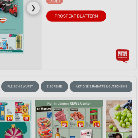
❯
PROSPEKT BLÄTTERN
FLEISCH & WURST
EISCREME
AKTIONEN, RABATTE & GUTSCHEINE