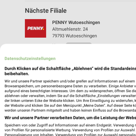
Nächste Filiale
PENNY Wutoeschingen
Altmuehlenstr. 24
79793 Wutoeschingen
Heute
geschlossen
647,78 km • Angebote: 1 Prospekt
Datenschutzeinstellungen
Durch Klicken auf die Schaltfläche „Ablehnen“ wird die Standardeins
beibehalten.
Angebote-Kalender für PENNY in W
Wir und unsere Partner speichern und/oder greifen auf Informationen auf einem G
Browserspeichern, um personenbezogene Daten zu verarbeiten. Einige Anbieter 
aufgrund eines berechtigten Interesses. Um dem zu widersprechen, öffnen Sie die 
ablehnen oder verwalten, indem Sie auf die Schaltfläche „Einstellungen verwalten“
Aug.
der linken unteren Ecke der Website klicken. Um Ihre Einwilligung zu widerrufen, 
03
Mo
04
Di
05
Mi
06
Do
07
F
der Website und klicken Sie auf den Menüpunkt „Meine Daten“. Auf dieser Seite k
werden unseren Partnern mitgeteilt und haben keinen Einfluss auf die Browserda
Wir und unsere Partner verarbeiten Daten, um die Leistung der Webs
Speichern von oder Zugriff auf Informationen auf einem Endgerät. Verwendung 
von Profilen für personalisierte Werbung. Verwendung von Profilen zur Auswahl p
Personalisierung von Inhalten. Verwendung von Profilen zur Auswahl personalis