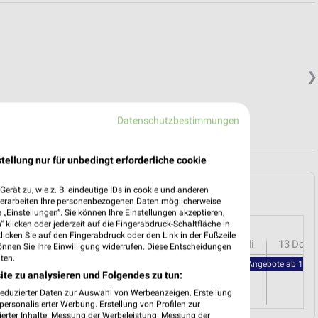
❯
Datenschutzbestimmungen
tellung nur für unbedingt erforderliche cookie
utöschingen und Umgebung
erät zu, wie z. B. eindeutige IDs in cookie und anderen
verarbeiten Ihre personenbezogenen Daten möglicherweise
„Einstellungen“. Sie können Ihre Einstellungen akzeptieren,
 klicken oder jederzeit auf die Fingerabdruck-Schaltfläche in
klicken Sie auf den Fingerabdruck oder den Link in der Fußzeile
r
08
Sa
09
So
10
Mo
11
Di
12
Mi
13
Do
önnen Sie Ihre Einwilligung widerrufen. Diese Entscheidungen
ten.
PENNY - Angebote ab 10.08
ite zu analysieren und Folgendes zu tun:
reduzierter Daten zur Auswahl von Werbeanzeigen. Erstellung
ersonalisierter Werbung. Erstellung von Profilen zur
ierter Inhalte. Messung der Werbeleistung. Messung der