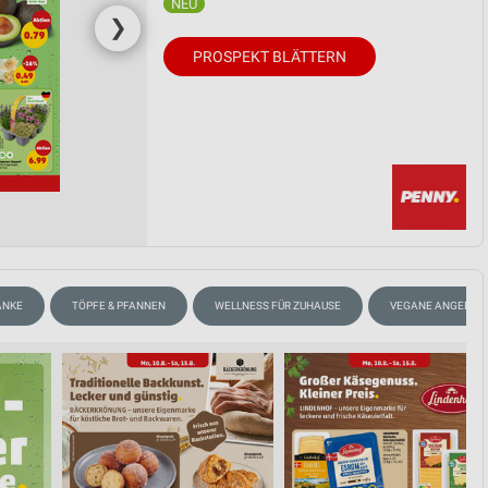
❯
PROSPEKT BLÄTTERN
ÄNKE
TÖPFE & PFANNEN
WELLNESS FÜR ZUHAUSE
VEGANE ANGEBOT