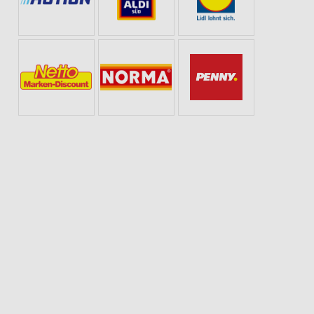
E
KÄSE
FLEISCH & WURST
EISCREME
SCHOKOLADE & SÜSSI