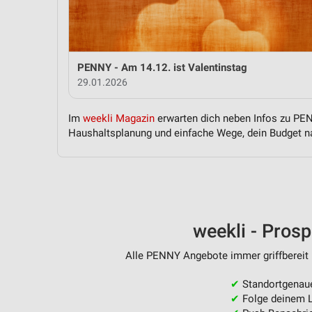
Messung der Performance von Inhalten
Analyse von Zielgruppen durch Statistiken oder Kombinationen 
Quellen
PENNY - Am 14.12. ist Valentinstag
Entwicklung und Verbesserung der Angebote
29.01.2026
Verwendung reduzierter Daten zur Auswahl von Inhalten
Im
weekli Magazin
erwarten dich neben Infos zu PENN
IAB-Besonderheiten:
Haushaltsplanung und einfache Wege, dein Budget na
Verwendung genauer Standortdaten
Geräte anhand von aktiv angeforderten Informationen identifizie
Nicht-IAB-Verarbeitungszwecke:
Notwendig
weekli - Pros
Performance
Alle PENNY Angebote immer griffbereit 
Funktional
✔
Standortgenau
✔
Folge deinem L
Werbung