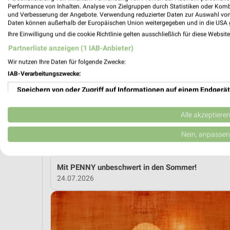
Performance von Inhalten. Analyse von Zielgruppen durch Statistiken oder Kom
und Verbesserung der Angebote. Verwendung reduzierter Daten zur Auswahl von
Daten können außerhalb der Europäischen Union weitergegeben und in die USA 
MEH
Ihre Einwilligung und die cookie Richtlinie gelten ausschließlich für diese Websit
Partnerliste anzeigen (1 IAB-Anbieter)
Wir nutzen Ihre Daten für folgende Zwecke:
weekli Magazin
IAB-Verarbeitungszwecke:
Speichern von oder Zugriff auf Informationen auf einem Endgerät
Verwendung reduzierter Daten zur Auswahl von Werbeanzeigen
Alle akzeptiere
Erstellung von Profilen für personalisierte Werbung
Nein, anpassen
Verwendung von Profilen zur Auswahl personalisierter Werbung
Mit PENNY unbeschwert in den Sommer!
Erstellung von Profilen zur Personalisierung von Inhalten
24.07.2026
Verwendung von Profilen zur Auswahl personalisierter Inhalte
Messung der Werbeleistung