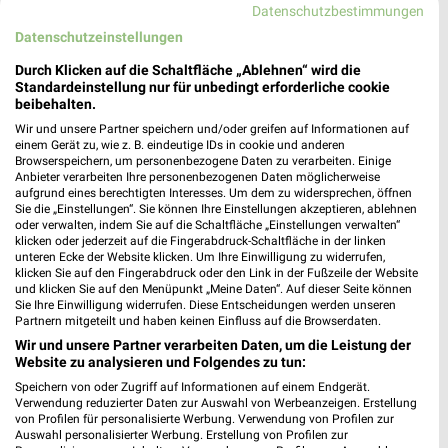
Datenschutzbestimmungen
Datenschutzeinstellungen
Durch Klicken auf die Schaltfläche „Ablehnen“ wird die
Standardeinstellung nur für unbedingt erforderliche cookie
beibehalten.
38,4 km
18,6 km
Wir und unsere Partner speichern und/oder greifen auf Informationen auf
einem Gerät zu, wie z. B. eindeutige IDs in cookie und anderen
Mehr Spass in der Schule
Einfach draußen kochen
Browserspeichern, um personenbezogene Daten zu verarbeiten. Einige
Gültig ab Mo. 10.08.
Gültig bis Di. 18.08.
Anbieter verarbeiten Ihre personenbezogenen Daten möglicherweise
aufgrund eines berechtigten Interesses. Um dem zu widersprechen, öffnen
Sie die „Einstellungen“. Sie können Ihre Einstellungen akzeptieren, ablehnen
NKD
NKD
oder verwalten, indem Sie auf die Schaltfläche „Einstellungen verwalten“
klicken oder jederzeit auf die Fingerabdruck-Schaltfläche in der linken
unteren Ecke der Website klicken. Um Ihre Einwilligung zu widerrufen,
klicken Sie auf den Fingerabdruck oder den Link in der Fußzeile der Website
und klicken Sie auf den Menüpunkt „Meine Daten“. Auf dieser Seite können
Sie Ihre Einwilligung widerrufen. Diese Entscheidungen werden unseren
Partnern mitgeteilt und haben keinen Einfluss auf die Browserdaten.
Wir und unsere Partner verarbeiten Daten, um die Leistung der
Website zu analysieren und Folgendes zu tun:
Speichern von oder Zugriff auf Informationen auf einem Endgerät.
Verwendung reduzierter Daten zur Auswahl von Werbeanzeigen. Erstellung
von Profilen für personalisierte Werbung. Verwendung von Profilen zur
Auswahl personalisierter Werbung. Erstellung von Profilen zur