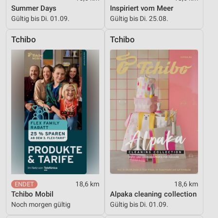
personalisierter Werbung
Summer Days
Inspiriert vom Meer
Gültig bis Di. 01.09.
Gültig bis Di. 25.08.
Erstellung von Profilen zur Personalisierung
von Inhalten
Tchibo
Tchibo
Verwendung von Profilen zur Auswahl
personalisierter Inhalte
Messung der Werbeleistung
Messung der Performance von Inhalten
Analyse von Zielgruppen durch Statistiken oder
Kombinationen von Daten aus verschiedenen
Quellen
Entwicklung und Verbesserung der Angebote
Verwendung reduzierter Daten zur Auswahl von
Inhalten
18,6 km
18,6 km
Tchibo Mobil
Alpaka cleaning collection
IAB-Besonderheiten:
Noch morgen gültig
Gültig bis Di. 01.09.
Verwendung genauer Standortdaten