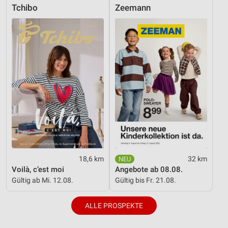
Tchibo
Zeemann
Geräte anhand von aktiv angeforderten
Informationen identifizieren
Nicht-IAB-Verarbeitungszwecke:
Notwendig
Performance
Funktional
Werbung
18,6 km
32 km
Voilà, c’est moi
Angebote ab 08.08.
Gültig ab Mi. 12.08.
Gültig bis Fr. 21.08.
ALLE PROSPEKTE