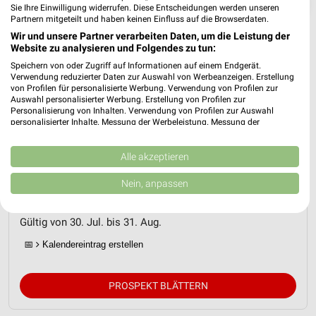
❯
Sie Ihre Einwilligung widerrufen. Diese Entscheidungen werden unseren
Partnern mitgeteilt und haben keinen Einfluss auf die Browserdaten.
Wir und unsere Partner verarbeiten Daten, um die Leistung der
Website zu analysieren und Folgendes zu tun:
Speichern von oder Zugriff auf Informationen auf einem Endgerät.
Verwendung reduzierter Daten zur Auswahl von Werbeanzeigen. Erstellung
von Profilen für personalisierte Werbung. Verwendung von Profilen zur
Auswahl personalisierter Werbung. Erstellung von Profilen zur
Personalisierung von Inhalten. Verwendung von Profilen zur Auswahl
personalisierter Inhalte. Messung der Werbeleistung. Messung der
Performance von Inhalten. Analyse von Zielgruppen durch Statistiken oder
Kombinationen von Daten aus verschiedenen Quellen. Entwicklung und
Verbesserung der Angebote. Verwendung reduzierter Daten zur Auswahl
Alle akzeptieren
Netto Marken-Discount Prospekt für
von Inhalten.
Woltersdorf ab Do. den 30.07.
Daten können außerhalb der Europäischen Union weitergegeben und in die
Nein, anpassen
USA gesendet werden.
Online-Angebote August 2026
Ihre Einwilligung und die cookie Richtlinie gelten ausschließlich für diese
Website/App.
Gültig von 30. Jul. bis 31. Aug.
Partnerliste anzeigen (1 IAB-Anbieter)
📅
Kalendereintrag erstellen
Wir nutzen Ihre Daten für folgende Zwecke:
IAB-Verarbeitungszwecke:
PROSPEKT BLÄTTERN
Speichern von oder Zugriff auf Informationen
auf einem Endgerät