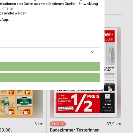
Wohnen Spezial
binationen von Daten aus verschiedenen Quellen. Entwicklung
4.08.
Gültig bis Fr. 14.08.
 Inhalten.
gesendet werden.
e/App.
XXXLutz
n
6 km
37,9 km
03.08.
Badezimmer-Testerinnen