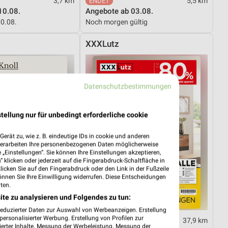
3,7 km
5,5 km
10.08.
Angebote ab 03.08.
10.08.
Noch morgen gültig
XXXLutz
Datenschutzbestimmungen
tellung nur für unbedingt erforderliche cookie
erät zu, wie z. B. eindeutige IDs in cookie und anderen
verarbeiten Ihre personenbezogenen Daten möglicherweise
„Einstellungen“. Sie können Ihre Einstellungen akzeptieren,
 klicken oder jederzeit auf die Fingerabdruck-Schaltfläche in
klicken Sie auf den Fingerabdruck oder den Link in der Fußzeile
önnen Sie Ihre Einwilligung widerrufen. Diese Entscheidungen
ten.
ite zu analysieren und Folgendes zu tun:
reduzierter Daten zur Auswahl von Werbeanzeigen. Erstellung
ersonalisierter Werbung. Erstellung von Profilen zur
37,9 km
37,9 km
ierter Inhalte. Messung der Werbeleistung. Messung der