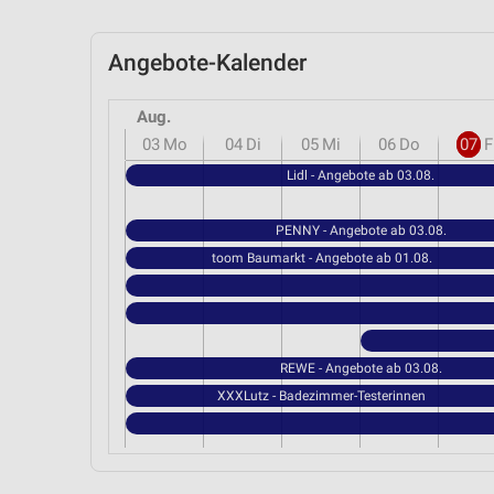
Angebote-Kalender
Aug.
03
Mo
04
Di
05
Mi
06
Do
07
F
Lidl - Angebote ab 03.08.
PENNY - Angebote ab 03.08.
toom Baumarkt - Angebote ab 01.08.
REWE - Angebote ab 03.08.
XXXLutz - Badezimmer-Testerinnen