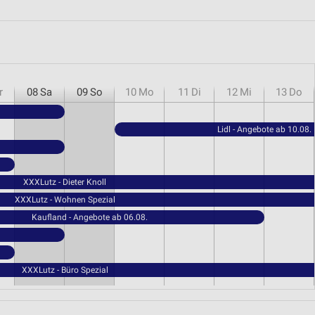
r
08
Sa
09
So
10
Mo
11
Di
12
Mi
13
Do
Lidl - Angebote ab 10.08.
XXXLutz - Dieter Knoll
XXXLutz - Wohnen Spezial
Kaufland - Angebote ab 06.08.
XXXLutz - Büro Spezial