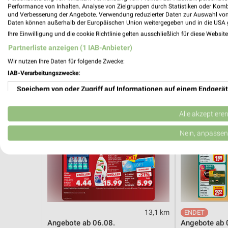
Angebote ab 01.08.
Dieter Knoll
Performance von Inhalten. Analyse von Zielgruppen durch Statistiken oder Kom
Noch heute gültig
Gültig bis Fr. 1
und Verbesserung der Angebote. Verwendung reduzierter Daten zur Auswahl von
Daten können außerhalb der Europäischen Union weitergegeben und in die USA 
Ihre Einwilligung und die cookie Richtlinie gelten ausschließlich für diese Websit
Kaufland
REWE
Partnerliste anzeigen (1 IAB-Anbieter)
Wir nutzen Ihre Daten für folgende Zwecke:
IAB-Verarbeitungszwecke:
Speichern von oder Zugriff auf Informationen auf einem Endgerät
Verwendung reduzierter Daten zur Auswahl von Werbeanzeigen
Alle akzeptiere
Erstellung von Profilen für personalisierte Werbung
Nein, anpassen
Verwendung von Profilen zur Auswahl personalisierter Werbung
Erstellung von Profilen zur Personalisierung von Inhalten
Verwendung von Profilen zur Auswahl personalisierter Inhalte
13,1 km
Messung der Werbeleistung
Angebote ab 06.08.
Angebote ab 