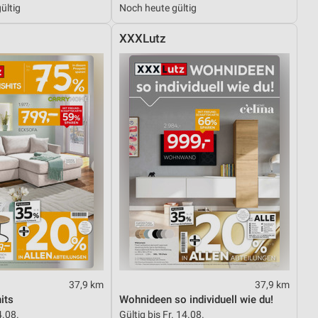
ültig
Noch heute gültig
XXXLutz
von Daten aus verschiedenen
ren
37,9 km
37,9 km
its
Wohnideen so individuell wie du!
4.08.
Gültig bis Fr. 14.08.