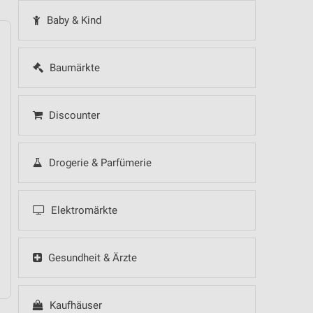
Baby & Kind
Baumärkte
14
Fr
15
Sa
16
So
17
Mo
18
Di
19
Mi
Discounter
Drogerie & Parfümerie
Elektromärkte
Gesundheit & Ärzte
Kaufhäuser