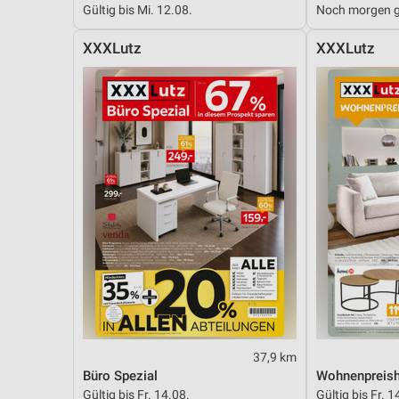
Gültig bis Mi. 12.08.
Noch morgen g
Messung der Performance von Inhalten
XXXLutz
XXXLutz
Analyse von Zielgruppen durch Statistiken oder Kombinationen 
Quellen
Entwicklung und Verbesserung der Angebote
Verwendung reduzierter Daten zur Auswahl von Inhalten
IAB-Besonderheiten:
Verwendung genauer Standortdaten
Geräte anhand von aktiv angeforderten Informationen identifizie
Nicht-IAB-Verarbeitungszwecke:
Notwendig
Performance
37,9 km
Funktional
Büro Spezial
Wohnenpreish
Gültig bis Fr. 14.08.
Gültig bis Fr. 1
Werbung