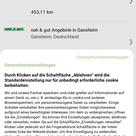
❯
453,11 km
nah & gut Angebote in Gansheim
Gansheim, Deutschland
❯
450,23 km
Datenschutzbestimmungen
Datenschutzeinstellungen
Supermärkte Angebote für Wolferstadt und
Durch Klicken auf die Schaltfläche „Ablehnen“ wird die
Umgebung
Standardeinstellung nur für unbedingt erforderliche cookie
beibehalten.
8 Prospekte
Wir und unsere Partner speichern und/oder greifen auf Informationen auf
einem Gerät zu, wie z. B. eindeutige IDs in cookie und anderen
Browserspeichern, um personenbezogene Daten zu verarbeiten. Einige
Kaufland
EDEKA
Anbieter verarbeiten Ihre personenbezogenen Daten möglicherweise
aufgrund eines berechtigten Interesses. Um dem zu widersprechen, öffnen
Sie die „Einstellungen“. Sie können Ihre Einstellungen akzeptieren, ablehnen
oder verwalten, indem Sie auf die Schaltfläche „Einstellungen verwalten“
klicken oder jederzeit auf die Fingerabdruck-Schaltfläche in der linken
unteren Ecke der Website klicken. Um Ihre Einwilligung zu widerrufen,