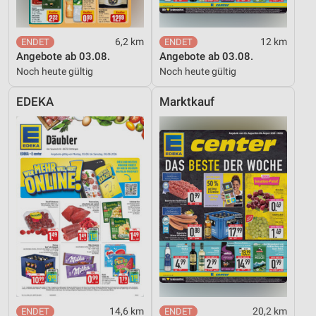
Quellen
Entwicklung und Verbesserung der Angebote
6,2 km
12 km
Angebote ab 03.08.
Angebote ab 03.08.
Verwendung reduzierter Daten zur Auswahl von
Noch heute gültig
Noch heute gültig
Inhalten
IAB-Besonderheiten:
EDEKA
Marktkauf
Verwendung genauer Standortdaten
Geräte anhand von aktiv angeforderten
Informationen identifizieren
Nicht-IAB-Verarbeitungszwecke:
Notwendig
Performance
Funktional
Werbung
14,6 km
20,2 km