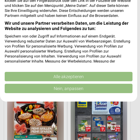
klicken Sie auf den Fingerabdruck oder den Link in der Fußzeile der Website
und klicken Sie auf den Menüpunkt „Meine Daten“. Auf dieser Seite können
Sie Ihre Einwilligung widerrufen. Diese Entscheidungen werden unseren
Partnern mitgeteilt und haben keinen Einfluss auf die Browserdaten.
Wir und unsere Partner verarbeiten Daten, um die Leistung der
Website zu analysieren und Folgendes zu tun:
Speichern von oder Zugriff auf Informationen auf einem Endgerät.
Verwendung reduzierter Daten zur Auswahl von Werbeanzeigen. Erstellung
von Profilen für personalisierte Werbung. Verwendung von Profilen zur
Auswahl personalisierter Werbung. Erstellung von Profilen zur
Personalisierung von Inhalten. Verwendung von Profilen zur Auswahl
20,3 km
20,8 km
personalisierter Inhalte. Messung der Werbeleistung. Messung der
Angebote ab 06.08.
Angebote ab 03.08.
Performance von Inhalten. Analyse von Zielgruppen durch Statistiken oder
Kombinationen von Daten aus verschiedenen Quellen. Entwicklung und
Gültig bis Mi. 12.08.
Noch heute gültig
Verbesserung der Angebote. Verwendung reduzierter Daten zur Auswahl
Alle akzeptieren
von Inhalten.
nahkauf
EDEKA
Daten können außerhalb der Europäischen Union weitergegeben und in die
Nein, anpassen
USA gesendet werden.
Ihre Einwilligung und die cookie Richtlinie gelten ausschließlich für diese
Website/App.
Partnerliste anzeigen (1 IAB-Anbieter)
Wir nutzen Ihre Daten für folgende Zwecke:
IAB-Verarbeitungszwecke:
Speichern von oder Zugriff auf Informationen