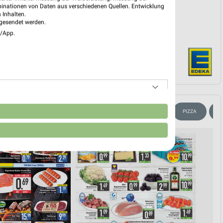
binationen von Daten aus verschiedenen Quellen. Entwicklung
 Inhalten.
gesendet werden.
e/App.
n
SOMMER & SONNE
WEIN
KÄSE
KAFFEE
PIZZA
E