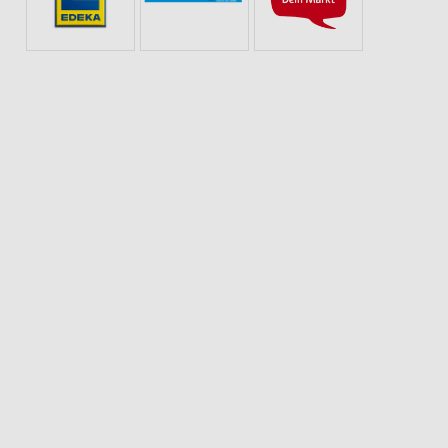
PIZZA
OBST & GEMÜSE
EISCREME
SCHOKOLADE & SÜSSIGKEITEN