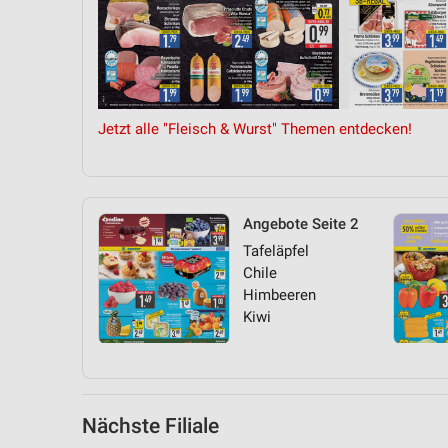
Messung der Performance von Inhalten
Analyse von Zielgruppen durch Statistiken oder Kombinationen 
Quellen
Entwicklung und Verbesserung der Angebote
Jetzt alle "Fleisch & Wurst" Themen entdecken!
Verwendung reduzierter Daten zur Auswahl von Inhalten
IAB-Besonderheiten:
Verwendung genauer Standortdaten
Angebote Seite 2
Tafeläpfel
Geräte anhand von aktiv angeforderten Informationen identifizie
Chile
Nicht-IAB-Verarbeitungszwecke:
Himbeeren
Kiwi
Notwendig
Performance
Funktional
Nächste Filiale
Werbung