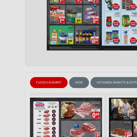
FLEISCH & WURST
KÄSE
AKTIONEN, RABATTE & GUT