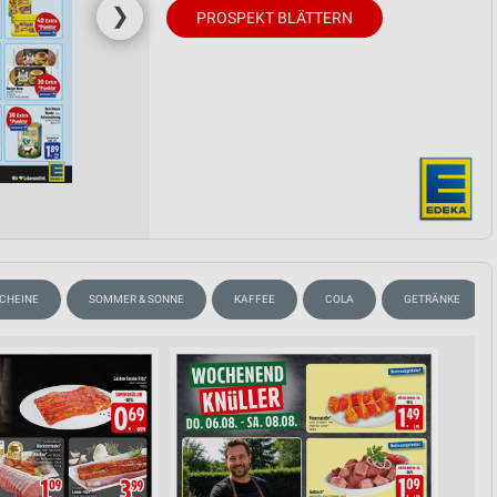
❯
PROSPEKT BLÄTTERN
SCHEINE
SOMMER & SONNE
KAFFEE
COLA
GETRÄNKE