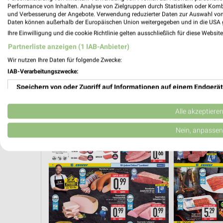
Performance von Inhalten. Analyse von Zielgruppen durch Statistiken oder Kom
und Verbesserung der Angebote. Verwendung reduzierter Daten zur Auswahl von
Daten können außerhalb der Europäischen Union weitergegeben und in die USA 
Ihre Einwilligung und die cookie Richtlinie gelten ausschließlich für diese Websit
Partnerliste anzeigen (1 IAB-Anbieter)
Wir nutzen Ihre Daten für folgende Zwecke:
IAB-Verarbeitungszwecke:
Speichern von oder Zugriff auf Informationen auf einem Endgerät
Verwendung reduzierter Daten zur Auswahl von Werbeanzeigen
Alle akzeptiere
FLEISCH & WURST
GETRÄNKE
OBST & GEMÜSE
Erstellung von Profilen für personalisierte Werbung
Nein, anpassen
Verwendung von Profilen zur Auswahl personalisierter Werbung
Erstellung von Profilen zur Personalisierung von Inhalten
Verwendung von Profilen zur Auswahl personalisierter Inhalte
Messung der Werbeleistung