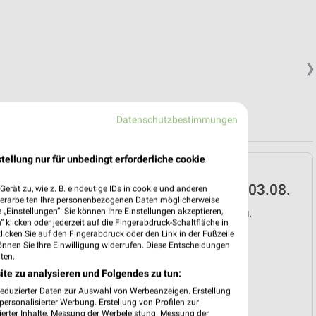
❯
Datenschutzbestimmungen
tellung nur für unbedingt erforderliche cookie
EDEKA Prospekt für
Wemding ab Mo. den 03.08.
erät zu, wie z. B. eindeutige IDs in cookie und anderen
verarbeiten Ihre personenbezogenen Daten möglicherweise
„Einstellungen“. Sie können Ihre Einstellungen akzeptieren,
Gültig von 03. Aug. bis 08. Aug.
 klicken oder jederzeit auf die Fingerabdruck-Schaltfläche in
klicken Sie auf den Fingerabdruck oder den Link in der Fußzeile
📅
Kalendereintrag erstellen
önnen Sie Ihre Einwilligung widerrufen. Diese Entscheidungen
ten.
ite zu analysieren und Folgendes zu tun:
❯
reduzierter Daten zur Auswahl von Werbeanzeigen. Erstellung
PROSPEKT BLÄTTERN
ersonalisierter Werbung. Erstellung von Profilen zur
ierter Inhalte. Messung der Werbeleistung. Messung der