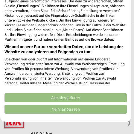
aufgrund eines berechtigten Interesses. Um dem zu widersprechen, öffnen
Sie die „Einstellungen“. Sie können Ihre Einstellungen akzeptieren, ablehnen
oder verwalten, indem Sie auf die Schaltfläche „Einstellungen verwalten“
klicken oder jederzeit auf die Fingerabdruck-Schaltfläche in der linken
unteren Ecke der Website klicken. Um Ihre Einwilligung zu widerrufen,
klicken Sie auf den Fingerabdruck oder den Link in der Fußzeile der Website
und klicken Sie auf den Menüpunkt „Meine Daten“. Auf dieser Seite können
Weitere Kik Geschäfte mit Angeboten in und
Sie Ihre Einwilligung widerrufen. Diese Entscheidungen werden unseren
Partnern mitgeteilt und haben keinen Einfluss auf die Browserdaten.
um Wörth (Main)
Wir und unsere Partner verarbeiten Daten, um die Leistung der
Website zu analysieren und Folgendes zu tun:
5 Geschäfte und Orte
Speichern von oder Zugriff auf Informationen auf einem Endgerät.
Verwendung reduzierter Daten zur Auswahl von Werbeanzeigen. Erstellung
von Profilen für personalisierte Werbung. Verwendung von Profilen zur
Kik Angebote in Erlenbach am Main
Auswahl personalisierter Werbung. Erstellung von Profilen zur
Erlenbach am Main, Deutschland
Personalisierung von Inhalten. Verwendung von Profilen zur Auswahl
❯
personalisierter Inhalte. Messung der Werbeleistung. Messung der
Performance von Inhalten. Analyse von Zielgruppen durch Statistiken oder
Kombinationen von Daten aus verschiedenen Quellen. Entwicklung und
422,60 km
Verbesserung der Angebote. Verwendung reduzierter Daten zur Auswahl
Alle akzeptieren
von Inhalten.
Daten können außerhalb der Europäischen Union weitergegeben und in die
Nein, anpassen
Kik Angebote in Elsenfeld
USA gesendet werden.
Elsenfeld, Deutschland
Ihre Einwilligung und die cookie Richtlinie gelten ausschließlich für diese
❯
Website/App.
Partnerliste anzeigen (1 IAB-Anbieter)
419,94 km