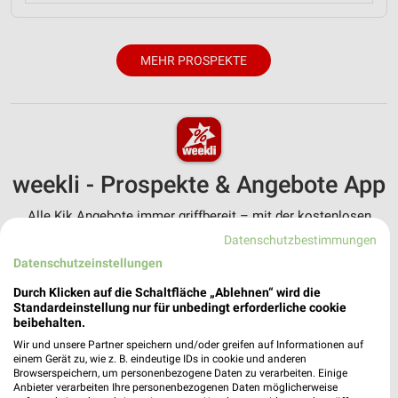
MEHR PROSPEKTE
weekli - Prospekte & Angebote App
Alle Kik Angebote immer griffbereit – mit der kostenlosen
weekli App für iOS & Android.
Datenschutzbestimmungen
Datenschutzeinstellungen
✔
Standortgenaue Angebote
✔
Folge deinem Lieblingshändler
Durch Klicken auf die Schaltfläche „Ablehnen“ wird die
Standardeinstellung nur für unbedingt erforderliche cookie
✔
Push-Benachrichtigungen bei neuen Prospekten
beibehalten.
✔
Einkaufsliste - Einkauf stressfrei planen
Wir und unsere Partner speichern und/oder greifen auf Informationen auf
einem Gerät zu, wie z. B. eindeutige IDs in cookie und anderen
JETZT LADEN UND SPAREN!
Browserspeichern, um personenbezogene Daten zu verarbeiten. Einige
Anbieter verarbeiten Ihre personenbezogenen Daten möglicherweise