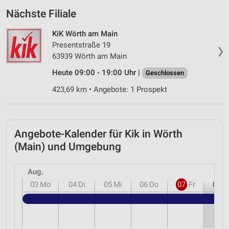
Nächste Filiale
KiK Wörth am Main
Presentstraße 19
❯
63939 Wörth am Main
Heute 09:00 - 19:00 Uhr |
Geschlossen
423,69 km • Angebote: 1 Prospekt
Angebote-Kalender für Kik in Wörth
(Main) und Umgebung
Aug.
03
Mo
04
Di
05
Mi
06
Do
07
Fr
08
S