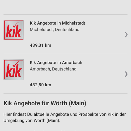
Messung der Performance von Inhalten
Analyse von Zielgruppen durch Statistiken oder
Kombinationen von Daten aus verschiedenen
Kik Angebote in Michelstadt
Quellen
Michelstadt, Deutschland
❯
Entwicklung und Verbesserung der Angebote
439,31 km
Verwendung reduzierter Daten zur Auswahl von
Inhalten
Kik Angebote in Amorbach
IAB-Besonderheiten:
Amorbach, Deutschland
❯
Verwendung genauer Standortdaten
432,80 km
Geräte anhand von aktiv angeforderten
Informationen identifizieren
Nicht-IAB-Verarbeitungszwecke:
Kik Angebote für Wörth (Main)
Notwendig
Hier findest Du aktuelle Angebote und Prospekte von Kik in der
Umgebung von Wörth (Main).
Performance