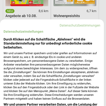
8,6 km
6,7 km
Angebote ab 10.08.
Wohnenpreishits
Gültig ab Mo. 10.08.
Gültig bis Fr. 14.08.
Datenschutzbestimmungen
XXXLutz
XXXLutz
Datenschutzeinstellungen
Durch Klicken auf die Schaltfläche „Ablehnen“ wird die
Standardeinstellung nur für unbedingt erforderliche cookie
beibehalten.
Wir und unsere Partner speichern und/oder greifen auf Informationen auf
einem Gerät zu, wie z. B. eindeutige IDs in cookie und anderen
Browserspeichern, um personenbezogene Daten zu verarbeiten. Einige
Anbieter verarbeiten Ihre personenbezogenen Daten möglicherweise
aufgrund eines berechtigten Interesses. Um dem zu widersprechen, öffnen
Sie die „Einstellungen“. Sie können Ihre Einstellungen akzeptieren, ablehnen
oder verwalten, indem Sie auf die Schaltfläche „Einstellungen verwalten“
klicken oder jederzeit auf die Fingerabdruck-Schaltfläche in der linken
unteren Ecke der Website klicken. Um Ihre Einwilligung zu widerrufen,
klicken Sie auf den Fingerabdruck oder den Link in der Fußzeile der Website
und klicken Sie auf den Menüpunkt „Meine Daten“. Auf dieser Seite können
Sie Ihre Einwilligung widerrufen. Diese Entscheidungen werden unseren
Partnern mitgeteilt und haben keinen Einfluss auf die Browserdaten.
6,7 km
6,7 km
Wir und unsere Partner verarbeiten Daten, um die Leistung der