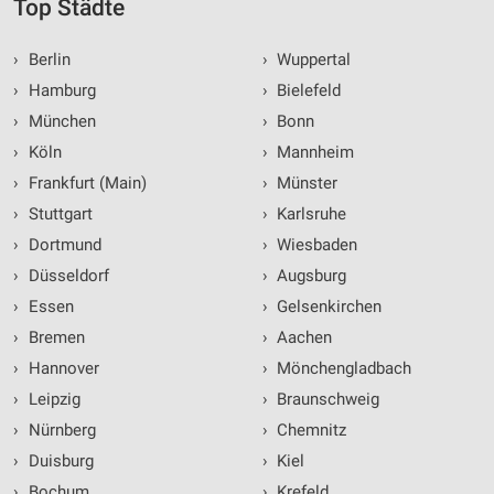
Top Städte
›
Berlin
›
Wuppertal
›
Hamburg
›
Bielefeld
›
München
›
Bonn
›
Köln
›
Mannheim
›
Frankfurt (Main)
›
Münster
›
Stuttgart
›
Karlsruhe
›
Dortmund
›
Wiesbaden
›
Düsseldorf
›
Augsburg
›
Essen
›
Gelsenkirchen
›
Bremen
›
Aachen
›
Hannover
›
Mönchengladbach
›
Leipzig
›
Braunschweig
›
Nürnberg
›
Chemnitz
›
Duisburg
›
Kiel
›
Bochum
›
Krefeld