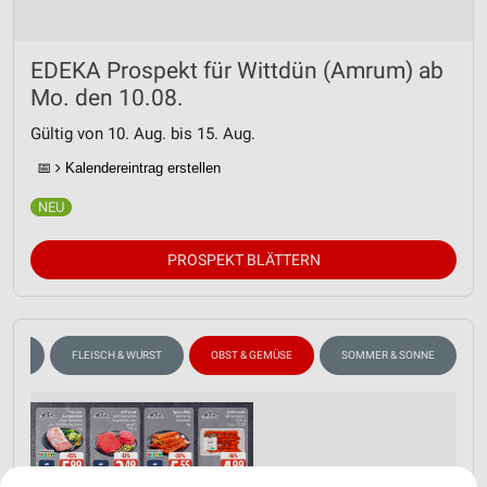
EDEKA Prospekt für Wittdün (Amrum) ab
Mo. den 10.08.
Gültig von 10. Aug. bis 15. Aug.
📅
Kalendereintrag erstellen
PROSPEKT BLÄTTERN
KÄSE
FLEISCH & WURST
OBST & GEMÜSE
SOMMER & SONNE