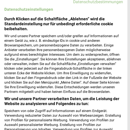
Datenschutzbestimmungen
Datenschutzeinstellungen
Durch Klicken auf die Schaltfläche „Ablehnen“ wird die
Standardeinstellung nur für unbedingt erforderliche cookie
beibehalten.
Wir und unsere Partner speichern und/oder greifen auf Informationen auf
einem Gerät zu, wie z. B. eindeutige IDs in cookie und anderen
Browserspeichern, um personenbezogene Daten zu verarbeiten. Einige
Anbieter verarbeiten Ihre personenbezogenen Daten möglicherweise
aufgrund eines berechtigten Interesses. Um dem zu widersprechen, öffnen
Sie die „Einstellungen“. Sie können Ihre Einstellungen akzeptieren, ablehnen
oder verwalten, indem Sie auf die Schaltfläche „Einstellungen verwalten“
Jetzt alle "Obst & Gemüse" Themen entdecken!
klicken oder jederzeit auf die Fingerabdruck-Schaltfläche in der linken
unteren Ecke der Website klicken. Um Ihre Einwilligung zu widerrufen,
klicken Sie auf den Fingerabdruck oder den Link in der Fußzeile der Website
und klicken Sie auf den Menüpunkt „Meine Daten“. Auf dieser Seite können
Sie Ihre Einwilligung widerrufen. Diese Entscheidungen werden unseren
Partnern mitgeteilt und haben keinen Einfluss auf die Browserdaten.
MEHR PROSPEKTE
Wir und unsere Partner verarbeiten Daten, um die Leistung der
Website zu analysieren und Folgendes zu tun:
Speichern von oder Zugriff auf Informationen auf einem Endgerät.
Verwendung reduzierter Daten zur Auswahl von Werbeanzeigen. Erstellung
von Profilen für personalisierte Werbung. Verwendung von Profilen zur
Auswahl personalisierter Werbung. Erstellung von Profilen zur
Personalisierung von Inhalten. Verwendung von Profilen zur Auswahl