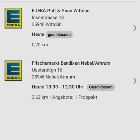
Geräte anhand von aktiv angeforderten
EDEKA Pütt & Pann Wittdün
Informationen identifizieren
Inselstrasse 18
25946 Wittdün
Nicht-IAB-Verarbeitungszwecke:
❯
Notwendig
Heute
geschlossen
0,20 km
Performance
Funktional
Frischemarkt Bendixen Nebel/Amrum
Uasterstigh 16
Werbung
25946 Nebel/Amrum
❯
Heute 10:30 - 12:30 Uhr |
Geschlossen
3,63 km • Angebote: 1 Prospekt