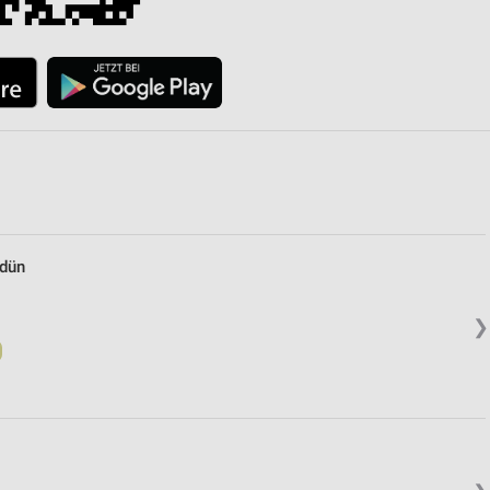
tdün
❯