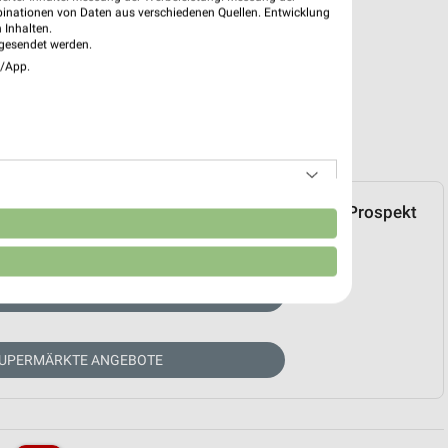
binationen von Daten aus verschiedenen Quellen. Entwicklung
 Inhalten.
gesendet werden.
e/App.
EDEKA. Über den folgenden Link können Sie das Prospekt
n
zu Ihren Markt als LIEBLINGSMARKT markieren.
UELLER PROSPEKT
SUPERMÄRKTE ANGEBOTE