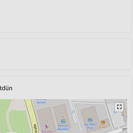
ttdün
⛶