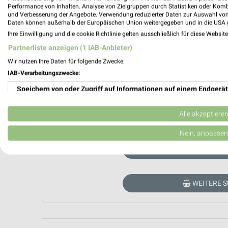
Performance von Inhalten. Analyse von Zielgruppen durch Statistiken oder Kom
und Verbesserung der Angebote. Verwendung reduzierter Daten zur Auswahl von
Daten können außerhalb der Europäischen Union weitergegeben und in die USA 
Ihre Einwilligung und die cookie Richtlinie gelten ausschließlich für diese Websit
Partnerliste anzeigen (1 IAB-Anbieter)
Wir nutzen Ihre Daten für folgende Zwecke:
IAB-Verarbeitungszwecke:
Speichern von oder Zugriff auf Informationen auf einem Endgerät
Aktuell haben wir leider kein Prospekt von 
Verwendung reduzierter Daten zur Auswahl von Werbeanzeigen
Alle akzeptiere
direkt beim Händler blättern. Hier
Erstellung von Profilen für personalisierte Werbung
Nein, anpassen
AKT
Verwendung von Profilen zur Auswahl personalisierter Werbung
Erstellung von Profilen zur Personalisierung von Inhalten
WEITERE 
Verwendung von Profilen zur Auswahl personalisierter Inhalte
Messung der Werbeleistung