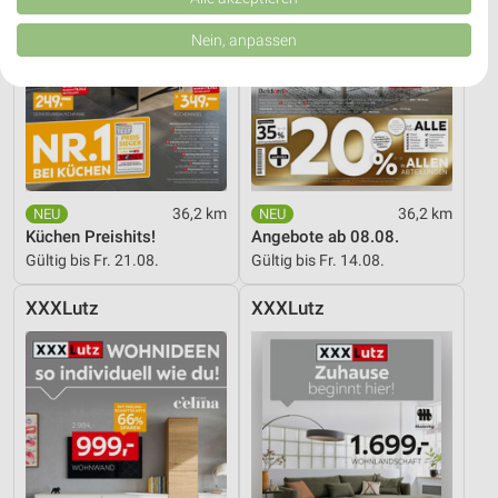
von Inhalten.
Daten können außerhalb der Europäischen Union weitergegeben und in die
Nein, anpassen
USA gesendet werden.
Ihre Einwilligung und die cookie Richtlinie gelten ausschließlich für diese
Website/App.
Partnerliste anzeigen (1 IAB-Anbieter)
Wir nutzen Ihre Daten für folgende Zwecke:
IAB-Verarbeitungszwecke:
Speichern von oder Zugriff auf Informationen
36,2 km
36,2 km
auf einem Endgerät
Küchen Preishits!
Angebote ab 08.08.
Gültig bis Fr. 21.08.
Gültig bis Fr. 14.08.
Verwendung reduzierter Daten zur Auswahl von
Werbeanzeigen
XXXLutz
XXXLutz
Erstellung von Profilen für personalisierte
Werbung
Verwendung von Profilen zur Auswahl
personalisierter Werbung
Erstellung von Profilen zur Personalisierung
von Inhalten