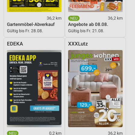
Nicht-IAB-Verarbeitungszwecke:
Notwendig
36,2 km
36,2 km
Gartenmöbel-Abverkauf
Angebote ab 08.08.
Performance
Gültig bis Fr. 28.08.
Gültig bis Fr. 21.08.
Funktional
EDEKA
XXXLutz
Werbung
0,2 km
36,2 km