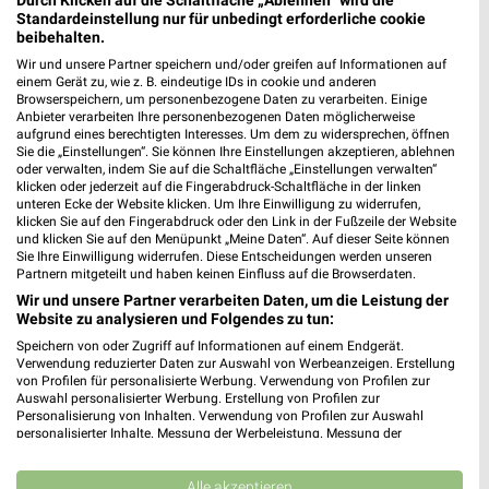
Standardeinstellung nur für unbedingt erforderliche cookie
beibehalten.
Wir und unsere Partner speichern und/oder greifen auf Informationen auf
einem Gerät zu, wie z. B. eindeutige IDs in cookie und anderen
Browserspeichern, um personenbezogene Daten zu verarbeiten. Einige
Anbieter verarbeiten Ihre personenbezogenen Daten möglicherweise
aufgrund eines berechtigten Interesses. Um dem zu widersprechen, öffnen
Sie die „Einstellungen“. Sie können Ihre Einstellungen akzeptieren, ablehnen
oder verwalten, indem Sie auf die Schaltfläche „Einstellungen verwalten“
klicken oder jederzeit auf die Fingerabdruck-Schaltfläche in der linken
unteren Ecke der Website klicken. Um Ihre Einwilligung zu widerrufen,
klicken Sie auf den Fingerabdruck oder den Link in der Fußzeile der Website
und klicken Sie auf den Menüpunkt „Meine Daten“. Auf dieser Seite können
Sie Ihre Einwilligung widerrufen. Diese Entscheidungen werden unseren
Partnern mitgeteilt und haben keinen Einfluss auf die Browserdaten.
36,2 km
36,2 km
Wir und unsere Partner verarbeiten Daten, um die Leistung der
Wohnenpreishits
Angebote ab 08.08.
Website zu analysieren und Folgendes zu tun:
Gültig bis Fr. 14.08.
Gültig bis Fr. 14.08.
Speichern von oder Zugriff auf Informationen auf einem Endgerät.
Verwendung reduzierter Daten zur Auswahl von Werbeanzeigen. Erstellung
XXXLutz
XXXLutz
von Profilen für personalisierte Werbung. Verwendung von Profilen zur
Auswahl personalisierter Werbung. Erstellung von Profilen zur
Personalisierung von Inhalten. Verwendung von Profilen zur Auswahl
personalisierter Inhalte. Messung der Werbeleistung. Messung der
Performance von Inhalten. Analyse von Zielgruppen durch Statistiken oder
Kombinationen von Daten aus verschiedenen Quellen. Entwicklung und
Verbesserung der Angebote. Verwendung reduzierter Daten zur Auswahl
Alle akzeptieren