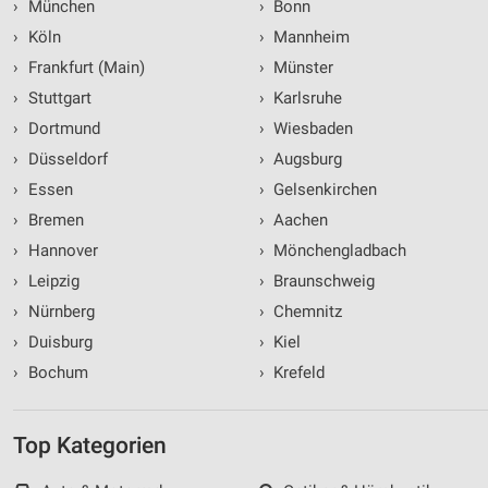
›
München
›
Bonn
›
Köln
›
Mannheim
›
Frankfurt (Main)
›
Münster
›
Stuttgart
›
Karlsruhe
›
Dortmund
›
Wiesbaden
›
Düsseldorf
›
Augsburg
›
Essen
›
Gelsenkirchen
›
Bremen
›
Aachen
›
Hannover
›
Mönchengladbach
›
Leipzig
›
Braunschweig
›
Nürnberg
›
Chemnitz
›
Duisburg
›
Kiel
›
Bochum
›
Krefeld
Top Kategorien