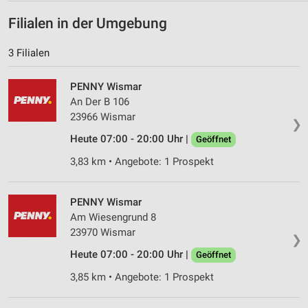
Filialen in der Umgebung
Messung der Werbeleistung
3 Filialen
Messung der Performance von Inhalten
Analyse von Zielgruppen durch Statistiken oder
PENNY Wismar
Kombinationen von Daten aus verschiedenen
An Der B 106
Quellen
23966 Wismar
❯
Entwicklung und Verbesserung der Angebote
Heute 07:00 - 20:00 Uhr |
Geöffnet
3,83 km • Angebote: 1 Prospekt
Verwendung reduzierter Daten zur Auswahl von
Inhalten
IAB-Besonderheiten:
PENNY Wismar
Am Wiesengrund 8
Verwendung genauer Standortdaten
23970 Wismar
❯
Geräte anhand von aktiv angeforderten
Heute 07:00 - 20:00 Uhr |
Geöffnet
Informationen identifizieren
3,85 km • Angebote: 1 Prospekt
Nicht-IAB-Verarbeitungszwecke:
Notwendig