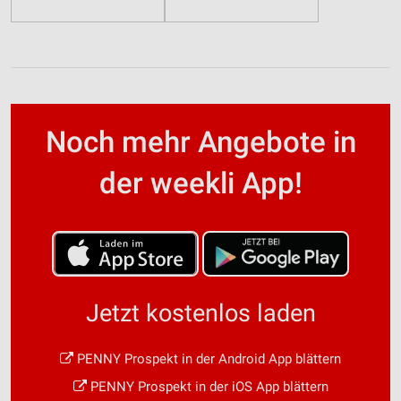
Noch mehr Angebote in
der weekli App!
Jetzt kostenlos laden
PENNY Prospekt in der Android App blättern
PENNY Prospekt in der iOS App blättern