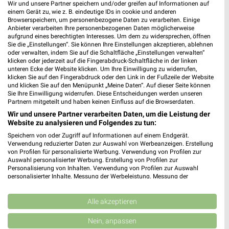
Wir und unsere Partner speichern und/oder greifen auf Informationen auf
Jetzt alle "Angebote ab Donnerstag" Themen entdecken!
einem Gerät zu, wie z. B. eindeutige IDs in cookie und anderen
Browserspeichern, um personenbezogene Daten zu verarbeiten. Einige
Anbieter verarbeiten Ihre personenbezogenen Daten möglicherweise
aufgrund eines berechtigten Interesses. Um dem zu widersprechen, öffnen
Sie die „Einstellungen“. Sie können Ihre Einstellungen akzeptieren, ablehnen
oder verwalten, indem Sie auf die Schaltfläche „Einstellungen verwalten“
MEHR PROSPEKTE
klicken oder jederzeit auf die Fingerabdruck-Schaltfläche in der linken
unteren Ecke der Website klicken. Um Ihre Einwilligung zu widerrufen,
klicken Sie auf den Fingerabdruck oder den Link in der Fußzeile der Website
und klicken Sie auf den Menüpunkt „Meine Daten“. Auf dieser Seite können
Sie Ihre Einwilligung widerrufen. Diese Entscheidungen werden unseren
Partnern mitgeteilt und haben keinen Einfluss auf die Browserdaten.
Wir und unsere Partner verarbeiten Daten, um die Leistung der
weekli - Prospekte & Angebote App
Website zu analysieren und Folgendes zu tun:
Speichern von oder Zugriff auf Informationen auf einem Endgerät.
Alle PENNY Angebote immer griffbereit – mit der kostenlosen
Verwendung reduzierter Daten zur Auswahl von Werbeanzeigen. Erstellung
von Profilen für personalisierte Werbung. Verwendung von Profilen zur
weekli App für iOS & Android.
Auswahl personalisierter Werbung. Erstellung von Profilen zur
Personalisierung von Inhalten. Verwendung von Profilen zur Auswahl
✔
Standortgenaue Angebote
personalisierter Inhalte. Messung der Werbeleistung. Messung der
Performance von Inhalten. Analyse von Zielgruppen durch Statistiken oder
✔
Folge deinem Lieblingshändler
Kombinationen von Daten aus verschiedenen Quellen. Entwicklung und
✔
Push-Benachrichtigungen bei neuen Prospekten
Verbesserung der Angebote. Verwendung reduzierter Daten zur Auswahl
Alle akzeptieren
✔
Einkaufsliste - Einkauf stressfrei planen
von Inhalten.
Daten können außerhalb der Europäischen Union weitergegeben und in die
Nein, anpassen
USA gesendet werden.