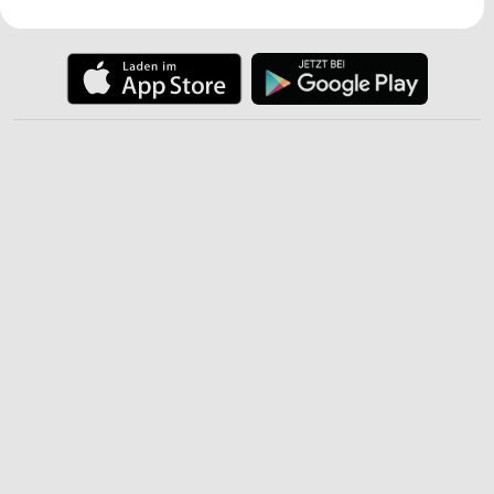
JETZT LADEN UND SPAREN!
Ihre Einwilligung und die cookie Richtlinie gelten ausschließlich für diese
Website/App.
Partnerliste anzeigen (1 IAB-Anbieter)
Wir nutzen Ihre Daten für folgende Zwecke:
IAB-Verarbeitungszwecke:
Speichern von oder Zugriff auf Informationen
auf einem Endgerät
Verwendung reduzierter Daten zur Auswahl von
Werbeanzeigen
Erstellung von Profilen für personalisierte
Werbung
Verwendung von Profilen zur Auswahl
personalisierter Werbung
Erstellung von Profilen zur Personalisierung
von Inhalten
Verwendung von Profilen zur Auswahl
personalisierter Inhalte