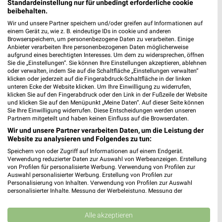
Standardeinstellung nur für unbedingt erforderliche cookie
beibehalten.
Wir und unsere Partner speichern und/oder greifen auf Informationen auf
einem Gerät zu, wie z. B. eindeutige IDs in cookie und anderen
Browserspeichern, um personenbezogene Daten zu verarbeiten. Einige
Jetzt alle "Angebote ab Donnerstag" Themen entdecken!
Anbieter verarbeiten Ihre personenbezogenen Daten möglicherweise
aufgrund eines berechtigten Interesses. Um dem zu widersprechen, öffnen
Sie die „Einstellungen“. Sie können Ihre Einstellungen akzeptieren, ablehnen
oder verwalten, indem Sie auf die Schaltfläche „Einstellungen verwalten“
klicken oder jederzeit auf die Fingerabdruck-Schaltfläche in der linken
unteren Ecke der Website klicken. Um Ihre Einwilligung zu widerrufen,
MEHR PROSPEKTE
klicken Sie auf den Fingerabdruck oder den Link in der Fußzeile der Website
und klicken Sie auf den Menüpunkt „Meine Daten“. Auf dieser Seite können
Sie Ihre Einwilligung widerrufen. Diese Entscheidungen werden unseren
Partnern mitgeteilt und haben keinen Einfluss auf die Browserdaten.
Wir und unsere Partner verarbeiten Daten, um die Leistung der
Website zu analysieren und Folgendes zu tun:
Speichern von oder Zugriff auf Informationen auf einem Endgerät.
weekli - Prospekte & Angebote App
Verwendung reduzierter Daten zur Auswahl von Werbeanzeigen. Erstellung
von Profilen für personalisierte Werbung. Verwendung von Profilen zur
Auswahl personalisierter Werbung. Erstellung von Profilen zur
Alle PENNY Angebote immer griffbereit – mit der kostenlosen
Personalisierung von Inhalten. Verwendung von Profilen zur Auswahl
weekli App für iOS & Android.
personalisierter Inhalte. Messung der Werbeleistung. Messung der
Performance von Inhalten. Analyse von Zielgruppen durch Statistiken oder
Kombinationen von Daten aus verschiedenen Quellen. Entwicklung und
✔
Standortgenaue Angebote
Verbesserung der Angebote. Verwendung reduzierter Daten zur Auswahl
Alle akzeptieren
✔
Folge deinem Lieblingshändler