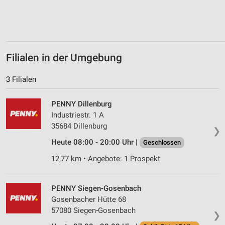
Verwendung von Profilen zur Auswahl
personalisierter Inhalte
Messung der Werbeleistung
Filialen in der Umgebung
Messung der Performance von Inhalten
3 Filialen
Analyse von Zielgruppen durch Statistiken oder
Kombinationen von Daten aus verschiedenen
Quellen
PENNY Dillenburg
Industriestr. 1 A
Entwicklung und Verbesserung der Angebote
35684 Dillenburg
❯
Verwendung reduzierter Daten zur Auswahl von
Heute 08:00 - 20:00 Uhr |
Geschlossen
Inhalten
12,77 km • Angebote: 1 Prospekt
IAB-Besonderheiten:
Verwendung genauer Standortdaten
PENNY Siegen-Gosenbach
Gosenbacher Hütte 68
Geräte anhand von aktiv angeforderten
Informationen identifizieren
57080 Siegen-Gosenbach
❯