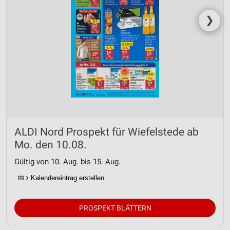
Messung der Werbeleistung
❯
Messung der Performance von Inhalten
Analyse von Zielgruppen durch Statistiken oder
Kombinationen von Daten aus verschiedenen
Quellen
Entwicklung und Verbesserung der Angebote
Verwendung reduzierter Daten zur Auswahl von
Inhalten
ALDI Nord Prospekt für Wiefelstede ab
IAB-Besonderheiten:
Mo. den 10.08.
Verwendung genauer Standortdaten
Gültig von 10. Aug. bis 15. Aug.
Geräte anhand von aktiv angeforderten
Informationen identifizieren
📅
Kalendereintrag erstellen
Nicht-IAB-Verarbeitungszwecke:
PROSPEKT BLÄTTERN
Notwendig