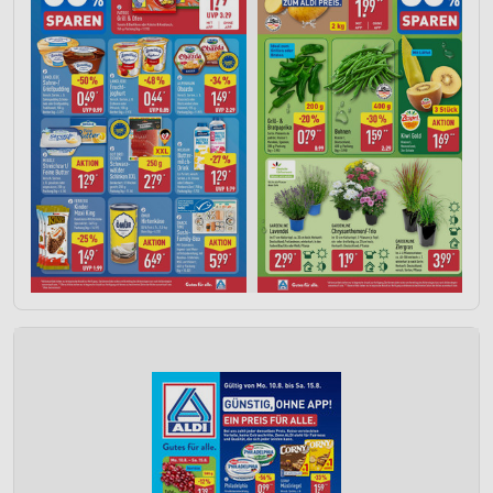
Partnerliste anzeigen (1 IAB-Anbieter)
Wir nutzen Ihre Daten für folgende Zwecke:
IAB-Verarbeitungszwecke:
Speichern von oder Zugriff auf Informationen
auf einem Endgerät
Verwendung reduzierter Daten zur Auswahl von
Werbeanzeigen
Erstellung von Profilen für personalisierte
Werbung
Verwendung von Profilen zur Auswahl
personalisierter Werbung
Erstellung von Profilen zur Personalisierung
von Inhalten
Verwendung von Profilen zur Auswahl
personalisierter Inhalte