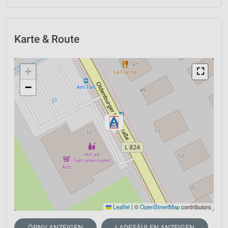
Karte & Route
+
⛶
−
Leaflet
|
©
OpenStreetMap
contributors
ÖPNV ANZEIGEN
LADESÄULEN ANZEIGEN