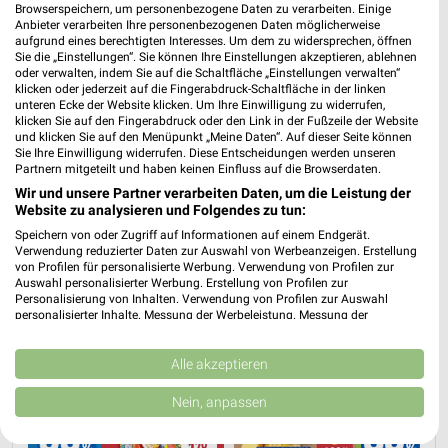
Browserspeichern, um personenbezogene Daten zu verarbeiten. Einige
Anbieter verarbeiten Ihre personenbezogenen Daten möglicherweise
aufgrund eines berechtigten Interesses. Um dem zu widersprechen, öffnen
Sie die „Einstellungen“. Sie können Ihre Einstellungen akzeptieren, ablehnen
ALDI Nord Prospekt für Wiefelstede ab
oder verwalten, indem Sie auf die Schaltfläche „Einstellungen verwalten“
Mo. den 03.08.
klicken oder jederzeit auf die Fingerabdruck-Schaltfläche in der linken
unteren Ecke der Website klicken. Um Ihre Einwilligung zu widerrufen,
klicken Sie auf den Fingerabdruck oder den Link in der Fußzeile der Website
Gültig von 03. Aug. bis 08. Aug.
und klicken Sie auf den Menüpunkt „Meine Daten“. Auf dieser Seite können
Sie Ihre Einwilligung widerrufen. Diese Entscheidungen werden unseren
📅
Kalendereintrag erstellen
Partnern mitgeteilt und haben keinen Einfluss auf die Browserdaten.
Wir und unsere Partner verarbeiten Daten, um die Leistung der
Website zu analysieren und Folgendes zu tun:
Speichern von oder Zugriff auf Informationen auf einem Endgerät.
PROSPEKT BLÄTTERN
Verwendung reduzierter Daten zur Auswahl von Werbeanzeigen. Erstellung
von Profilen für personalisierte Werbung. Verwendung von Profilen zur
Auswahl personalisierter Werbung. Erstellung von Profilen zur
Personalisierung von Inhalten. Verwendung von Profilen zur Auswahl
personalisierter Inhalte. Messung der Werbeleistung. Messung der
AKTIONEN, RABATTE & GUTSCHEINE
HERBSTKÜCHE
EISCREME
S
Performance von Inhalten. Analyse von Zielgruppen durch Statistiken oder
Kombinationen von Daten aus verschiedenen Quellen. Entwicklung und
Verbesserung der Angebote. Verwendung reduzierter Daten zur Auswahl
Alle akzeptieren
von Inhalten.
Daten können außerhalb der Europäischen Union weitergegeben und in die
Nein, anpassen
USA gesendet werden.
Ihre Einwilligung und die cookie Richtlinie gelten ausschließlich für diese
Website/App.