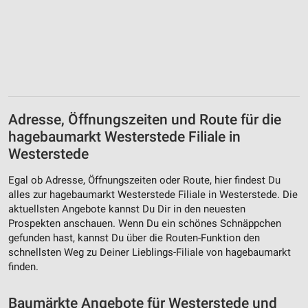
Speichern von oder Zugriff auf Informationen
auf einem Endgerät
Verwendung reduzierter Daten zur Auswahl von
Werbeanzeigen
Erstellung von Profilen für personalisierte
Werbung
Adresse, Öffnungszeiten und Route für die
hagebaumarkt Westerstede Filiale in
Verwendung von Profilen zur Auswahl
personalisierter Werbung
Westerstede
Erstellung von Profilen zur Personalisierung
Egal ob Adresse, Öffnungszeiten oder Route, hier findest Du
von Inhalten
alles zur hagebaumarkt Westerstede Filiale in Westerstede. Die
aktuellsten Angebote kannst Du Dir in den neuesten
Verwendung von Profilen zur Auswahl
Prospekten anschauen. Wenn Du ein schönes Schnäppchen
personalisierter Inhalte
gefunden hast, kannst Du über die Routen-Funktion den
schnellsten Weg zu Deiner Lieblings-Filiale von hagebaumarkt
Messung der Werbeleistung
finden.
Messung der Performance von Inhalten
Baumärkte Angebote für Westerstede und