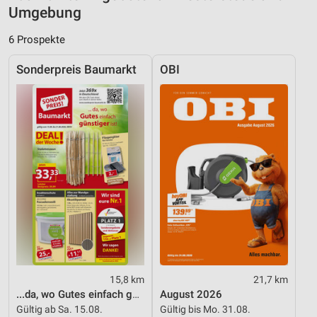
Analyse von Zielgruppen durch Statistiken oder
Umgebung
Kombinationen von Daten aus verschiedenen
Quellen
6 Prospekte
Entwicklung und Verbesserung der Angebote
Sonderpreis Baumarkt
OBI
Verwendung reduzierter Daten zur Auswahl von
Inhalten
IAB-Besonderheiten:
Verwendung genauer Standortdaten
Geräte anhand von aktiv angeforderten
Informationen identifizieren
Nicht-IAB-Verarbeitungszwecke:
Notwendig
Performance
15,8 km
21,7 km
Funktional
...da, wo Gutes einfach günstiger ist!
August 2026
Gültig ab Sa. 15.08.
Gültig bis Mo. 31.08.