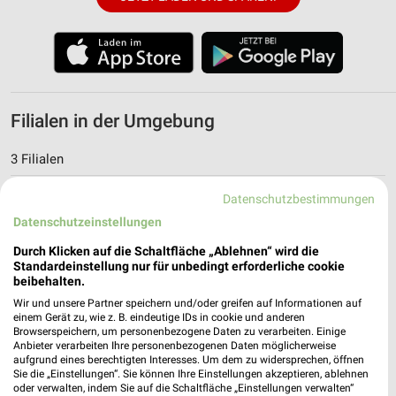
Filialen in der Umgebung
3 Filialen
Datenschutzbestimmungen
hagebaumarkt Bad Zwischenahn
Edewechter Strasse 4
Datenschutzeinstellungen
26160 Bad Zwischenahn
❯
Durch Klicken auf die Schaltfläche „Ablehnen“ wird die
Standardeinstellung nur für unbedingt erforderliche cookie
Heute 08:30 - 20:00 Uhr |
Geöffnet
beibehalten.
10,88 km
Wir und unsere Partner speichern und/oder greifen auf Informationen auf
einem Gerät zu, wie z. B. eindeutige IDs in cookie und anderen
Browserspeichern, um personenbezogene Daten zu verarbeiten. Einige
Anbieter verarbeiten Ihre personenbezogenen Daten möglicherweise
hagebaumarkt Varel
aufgrund eines berechtigten Interesses. Um dem zu widersprechen, öffnen
Panzerstr. 3
Sie die „Einstellungen“. Sie können Ihre Einstellungen akzeptieren, ablehnen
26316 Varel
oder verwalten, indem Sie auf die Schaltfläche „Einstellungen verwalten“