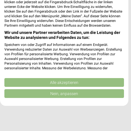
❯
klicken oder jederzeit auf die Fingerabdruck-Schaltfläche in der linken
Heute 08:30 - 19:00 Uhr |
unteren Ecke der Website klicken. Um Ihre Einwilligung zu widerrufen,
Geöffnet
klicken Sie auf den Fingerabdruck oder den Link in der Fußzeile der Website
und klicken Sie auf den Menüpunkt „Meine Daten“. Auf dieser Seite können
19,22 km
Sie Ihre Einwilligung widerrufen. Diese Entscheidungen werden unseren
Partnern mitgeteilt und haben keinen Einfluss auf die Browserdaten.
Wir und unsere Partner verarbeiten Daten, um die Leistung der
hagebaumarkt Ostrhauderfehn
Website zu analysieren und Folgendes zu tun:
Im Gewerbegebiet 1A
Speichern von oder Zugriff auf Informationen auf einem Endgerät.
26842 Ostrhauderfehn
❯
Verwendung reduzierter Daten zur Auswahl von Werbeanzeigen. Erstellung
von Profilen für personalisierte Werbung. Verwendung von Profilen zur
Heute 08:30 - 19:00 Uhr |
Geöffnet
Auswahl personalisierter Werbung. Erstellung von Profilen zur
Personalisierung von Inhalten. Verwendung von Profilen zur Auswahl
26,75 km
personalisierter Inhalte. Messung der Werbeleistung. Messung der
Performance von Inhalten. Analyse von Zielgruppen durch Statistiken oder
Kombinationen von Daten aus verschiedenen Quellen. Entwicklung und
Verbesserung der Angebote. Verwendung reduzierter Daten zur Auswahl
Alle akzeptieren
von Inhalten.
Daten können außerhalb der Europäischen Union weitergegeben und in die
Nein, anpassen
USA gesendet werden.
Ihre Einwilligung und die cookie Richtlinie gelten ausschließlich für diese
Website/App.
Partnerliste anzeigen (1 IAB-Anbieter)
Wir nutzen Ihre Daten für folgende Zwecke:
IAB-Verarbeitungszwecke: