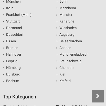
›
München
›
Bonn
›
Köln
›
Mannheim
›
Frankfurt (Main)
›
Münster
›
Stuttgart
›
Karlsruhe
›
Dortmund
›
Wiesbaden
›
Düsseldorf
›
Augsburg
›
Essen
›
Gelsenkirchen
›
Bremen
›
Aachen
›
Hannover
›
Mönchengladbach
›
Leipzig
›
Braunschweig
›
Nürnberg
›
Chemnitz
›
Duisburg
›
Kiel
›
Bochum
›
Krefeld
Top Kategorien