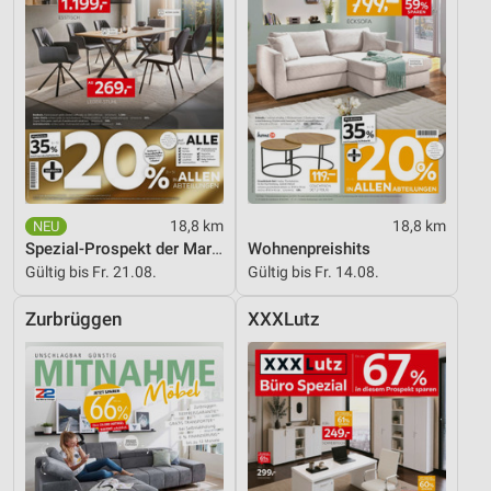
Entwicklung und Verbesserung der Angebote
Verwendung reduzierter Daten zur Auswahl von
Inhalten
IAB-Besonderheiten:
Verwendung genauer Standortdaten
Geräte anhand von aktiv angeforderten
18,8 km
18,8 km
Informationen identifizieren
Spezial-Prospekt der Marken
Wohnenpreishits
Nicht-IAB-Verarbeitungszwecke:
Gültig bis Fr. 21.08.
Gültig bis Fr. 14.08.
Notwendig
Zurbrüggen
XXXLutz
Performance
Funktional
Werbung