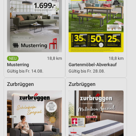
18,8 km
18,8 km
Musterring
Gartenmöbel-Abverkauf
Gültig bis Fr. 14.08.
Gültig bis Fr. 28.08.
Zurbrüggen
Zurbrüggen