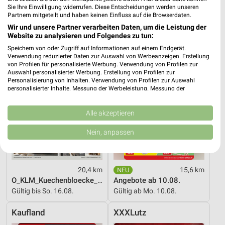
Sie Ihre Einwilligung widerrufen. Diese Entscheidungen werden unseren
Partnern mitgeteilt und haben keinen Einfluss auf die Browserdaten.
Zurbrüggen
Thomas Philipps
Wir und unsere Partner verarbeiten Daten, um die Leistung der
Website zu analysieren und Folgendes zu tun:
Speichern von oder Zugriff auf Informationen auf einem Endgerät.
Verwendung reduzierter Daten zur Auswahl von Werbeanzeigen. Erstellung
von Profilen für personalisierte Werbung. Verwendung von Profilen zur
Auswahl personalisierter Werbung. Erstellung von Profilen zur
Personalisierung von Inhalten. Verwendung von Profilen zur Auswahl
personalisierter Inhalte. Messung der Werbeleistung. Messung der
Performance von Inhalten. Analyse von Zielgruppen durch Statistiken oder
Kombinationen von Daten aus verschiedenen Quellen. Entwicklung und
Verbesserung der Angebote. Verwendung reduzierter Daten zur Auswahl
Alle akzeptieren
von Inhalten.
Daten können außerhalb der Europäischen Union weitergegeben und in die
Nein, anpassen
USA gesendet werden.
Ihre Einwilligung und die cookie Richtlinie gelten ausschließlich für diese
Website/App.
Partnerliste anzeigen (1 IAB-Anbieter)
20,4 km
15,6 km
O_KLM_Kuechenbloecke_01_26_ES
Angebote ab 10.08.
Wir nutzen Ihre Daten für folgende Zwecke:
Gültig bis So. 16.08.
Gültig ab Mo. 10.08.
IAB-Verarbeitungszwecke:
Speichern von oder Zugriff auf Informationen
Kaufland
XXXLutz
auf einem Endgerät