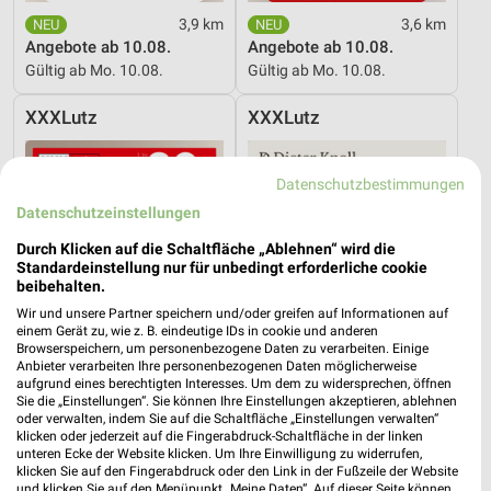
3,9 km
3,6 km
Angebote ab 10.08.
Angebote ab 10.08.
Gültig ab Mo. 10.08.
Gültig ab Mo. 10.08.
XXXLutz
XXXLutz
Datenschutzbestimmungen
Datenschutzeinstellungen
Durch Klicken auf die Schaltfläche „Ablehnen“ wird die
Standardeinstellung nur für unbedingt erforderliche cookie
beibehalten.
Wir und unsere Partner speichern und/oder greifen auf Informationen auf
einem Gerät zu, wie z. B. eindeutige IDs in cookie und anderen
Browserspeichern, um personenbezogene Daten zu verarbeiten. Einige
Anbieter verarbeiten Ihre personenbezogenen Daten möglicherweise
aufgrund eines berechtigten Interesses. Um dem zu widersprechen, öffnen
Sie die „Einstellungen“. Sie können Ihre Einstellungen akzeptieren, ablehnen
oder verwalten, indem Sie auf die Schaltfläche „Einstellungen verwalten“
klicken oder jederzeit auf die Fingerabdruck-Schaltfläche in der linken
18,8 km
18,8 km
unteren Ecke der Website klicken. Um Ihre Einwilligung zu widerrufen,
Wohnen Spezial
Dieter Knoll
klicken Sie auf den Fingerabdruck oder den Link in der Fußzeile der Website
Gültig bis Fr. 14.08.
Gültig bis Fr. 14.08.
und klicken Sie auf den Menüpunkt „Meine Daten“. Auf dieser Seite können