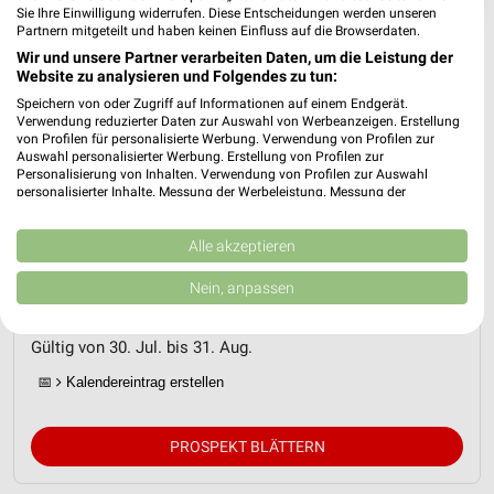
❯
Sie Ihre Einwilligung widerrufen. Diese Entscheidungen werden unseren
Partnern mitgeteilt und haben keinen Einfluss auf die Browserdaten.
Wir und unsere Partner verarbeiten Daten, um die Leistung der
Website zu analysieren und Folgendes zu tun:
Speichern von oder Zugriff auf Informationen auf einem Endgerät.
Verwendung reduzierter Daten zur Auswahl von Werbeanzeigen. Erstellung
von Profilen für personalisierte Werbung. Verwendung von Profilen zur
Auswahl personalisierter Werbung. Erstellung von Profilen zur
Personalisierung von Inhalten. Verwendung von Profilen zur Auswahl
personalisierter Inhalte. Messung der Werbeleistung. Messung der
Performance von Inhalten. Analyse von Zielgruppen durch Statistiken oder
Kombinationen von Daten aus verschiedenen Quellen. Entwicklung und
Verbesserung der Angebote. Verwendung reduzierter Daten zur Auswahl
Alle akzeptieren
Netto Marken-Discount Prospekt für
von Inhalten.
Wassenberg ab Do. den 30.07.
Daten können außerhalb der Europäischen Union weitergegeben und in die
Nein, anpassen
USA gesendet werden.
Online-Angebote August 2026
Ihre Einwilligung und die cookie Richtlinie gelten ausschließlich für diese
Website/App.
Gültig von 30. Jul. bis 31. Aug.
Partnerliste anzeigen (1 IAB-Anbieter)
📅
Kalendereintrag erstellen
Wir nutzen Ihre Daten für folgende Zwecke:
IAB-Verarbeitungszwecke:
PROSPEKT BLÄTTERN
Speichern von oder Zugriff auf Informationen
auf einem Endgerät