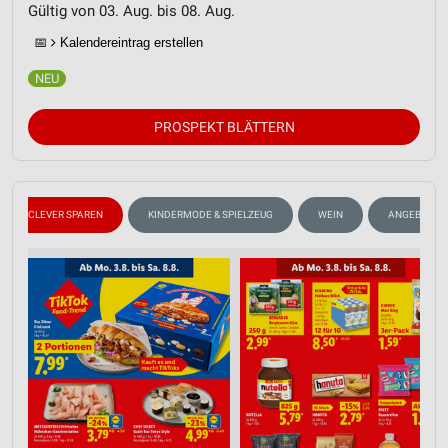
Gültig von 03. Aug. bis 08. Aug.
📅
Kalendereintrag erstellen
PROSPEKT BLÄTTERN
CLEVER SPAREN
KINDERMODE & SPIELZEUG
WEIN
ANGEBOTE A