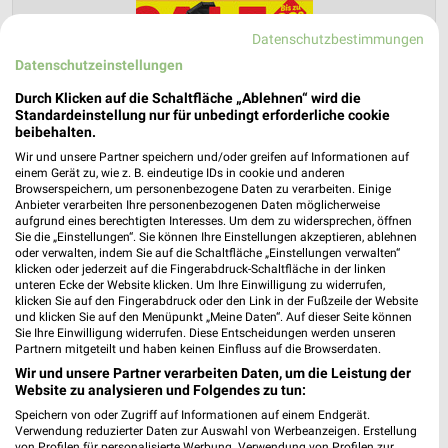
Datenschutzbestimmungen
Datenschutzeinstellungen
Durch Klicken auf die Schaltfläche „Ablehnen“ wird die
Standardeinstellung nur für unbedingt erforderliche cookie
beibehalten.
Lidl Prospekt für Wanzleben-Börde ab
Wir und unsere Partner speichern und/oder greifen auf Informationen auf
Mo. den 10.08.
einem Gerät zu, wie z. B. eindeutige IDs in cookie und anderen
Browserspeichern, um personenbezogene Daten zu verarbeiten. Einige
Gültig von 10. Aug. bis 15. Aug.
Anbieter verarbeiten Ihre personenbezogenen Daten möglicherweise
aufgrund eines berechtigten Interesses. Um dem zu widersprechen, öffnen
📅
Kalendereintrag erstellen
Sie die „Einstellungen“. Sie können Ihre Einstellungen akzeptieren, ablehnen
oder verwalten, indem Sie auf die Schaltfläche „Einstellungen verwalten“
klicken oder jederzeit auf die Fingerabdruck-Schaltfläche in der linken
unteren Ecke der Website klicken. Um Ihre Einwilligung zu widerrufen,
klicken Sie auf den Fingerabdruck oder den Link in der Fußzeile der Website
PROSPEKT BLÄTTERN
und klicken Sie auf den Menüpunkt „Meine Daten“. Auf dieser Seite können
Sie Ihre Einwilligung widerrufen. Diese Entscheidungen werden unseren
Partnern mitgeteilt und haben keinen Einfluss auf die Browserdaten.
Wir und unsere Partner verarbeiten Daten, um die Leistung der
Website zu analysieren und Folgendes zu tun:
KINDERMODE & SPIELZEUG
WHISKEY & WHISKY
MODETRENDS
HA
Speichern von oder Zugriff auf Informationen auf einem Endgerät.
Verwendung reduzierter Daten zur Auswahl von Werbeanzeigen. Erstellung
von Profilen für personalisierte Werbung. Verwendung von Profilen zur