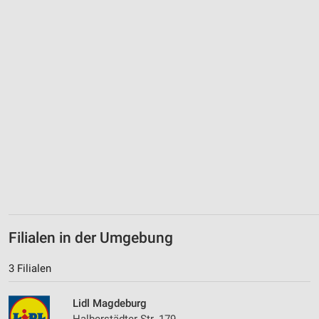
Verwendung genauer Standortdaten
Geräte anhand von aktiv angeforderten
Informationen identifizieren
Nicht-IAB-Verarbeitungszwecke:
Notwendig
Performance
Funktional
Werbung
Filialen in der Umgebung
3 Filialen
Lidl Magdeburg
Halberstädter Str. 179