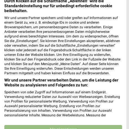
Durch Klicken auf die Schaltfläche „Ablehnen“ wird die
Standardeinstellung nur für unbedingt erforderliche cookie
beibehalten.
Wir und unsere Partner speichern und/oder greifen auf Informationen auf
einem Gerät zu, wie z. B. eindeutige IDs in cookie und anderen
Browserspeichern, um personenbezogene Daten zu verarbeiten. Einige
Anbieter verarbeiten Ihre personenbezogenen Daten möglicherweise
aufgrund eines berechtigten Interesses. Um dem zu widersprechen, öffnen
Sie die „Einstellungen“. Sie können Ihre Einstellungen akzeptieren, ablehnen
oder verwalten, indem Sie auf die Schaltfläche „Einstellungen verwalten“
klicken oder jederzeit auf die Fingerabdruck-Schaltfläche in der linken
unteren Ecke der Website klicken. Um Ihre Einwilligung zu widerrufen,
klicken Sie auf den Fingerabdruck oder den Link in der Fußzeile der Website
MEHR PROSPEKTE
und klicken Sie auf den Menüpunkt „Meine Daten“. Auf dieser Seite können
Sie Ihre Einwilligung widerrufen. Diese Entscheidungen werden unseren
Partnern mitgeteilt und haben keinen Einfluss auf die Browserdaten.
Wir und unsere Partner verarbeiten Daten, um die Leistung der
Website zu analysieren und Folgendes zu tun:
Speichern von oder Zugriff auf Informationen auf einem Endgerät.
Verwendung reduzierter Daten zur Auswahl von Werbeanzeigen. Erstellung
weekli - Prospekte & Angebote App
von Profilen für personalisierte Werbung. Verwendung von Profilen zur
Auswahl personalisierter Werbung. Erstellung von Profilen zur
Personalisierung von Inhalten. Verwendung von Profilen zur Auswahl
Alle REWE Angebote immer griffbereit – mit der kostenlosen
personalisierter Inhalte. Messung der Werbeleistung. Messung der
weekli App für iOS & Android.
Performance von Inhalten. Analyse von Zielgruppen durch Statistiken oder
Kombinationen von Daten aus verschiedenen Quellen. Entwicklung und
Verbesserung der Angebote. Verwendung reduzierter Daten zur Auswahl