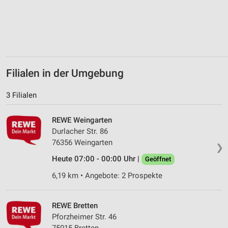
Verwendung von Profilen zur Auswahl
personalisierter Inhalte
Messung der Werbeleistung
Messung der Performance von Inhalten
Filialen in der Umgebung
Analyse von Zielgruppen durch Statistiken oder
3 Filialen
Kombinationen von Daten aus verschiedenen
Quellen
REWE Weingarten
Entwicklung und Verbesserung der Angebote
Durlacher Str. 86
76356 Weingarten
❯
Verwendung reduzierter Daten zur Auswahl von
Inhalten
Heute 07:00 - 00:00 Uhr |
Geöffnet
IAB-Besonderheiten:
6,19 km • Angebote: 2 Prospekte
Verwendung genauer Standortdaten
REWE Bretten
Geräte anhand von aktiv angeforderten
Pforzheimer Str. 46
Informationen identifizieren
75015 Bretten