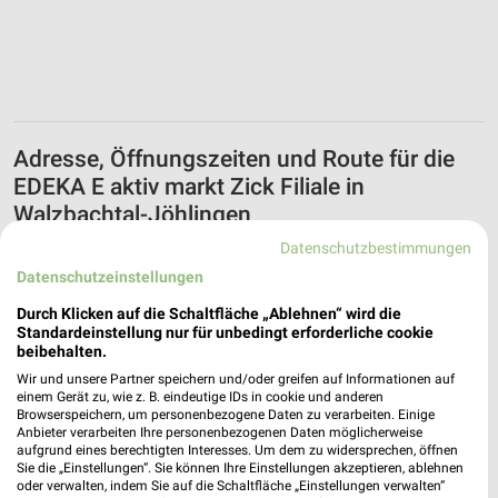
Adresse, Öffnungszeiten und Route für die
EDEKA E aktiv markt Zick Filiale in
Walzbachtal-Jöhlingen
Datenschutzbestimmungen
Egal ob Adresse, Öffnungszeiten oder Route, hier findest Du
Datenschutzeinstellungen
alles zur EDEKA E aktiv markt Zick Filiale in Walzbachtal-
Jöhlingen. Die aktuellsten Angebote kannst Du Dir in den
Durch Klicken auf die Schaltfläche „Ablehnen“ wird die
neuesten Prospekten anschauen. Wenn Du ein schönes
Standardeinstellung nur für unbedingt erforderliche cookie
Schnäppchen gefunden hast, kannst Du über die Routen-
beibehalten.
Funktion den schnellsten Weg zu Deiner Lieblings-Filiale von
Wir und unsere Partner speichern und/oder greifen auf Informationen auf
EDEKA finden.
einem Gerät zu, wie z. B. eindeutige IDs in cookie und anderen
Browserspeichern, um personenbezogene Daten zu verarbeiten. Einige
Anbieter verarbeiten Ihre personenbezogenen Daten möglicherweise
aufgrund eines berechtigten Interesses. Um dem zu widersprechen, öffnen
Supermärkte Angebote für Walzbachtal und
Sie die „Einstellungen“. Sie können Ihre Einstellungen akzeptieren, ablehnen
Umgebung
oder verwalten, indem Sie auf die Schaltfläche „Einstellungen verwalten“