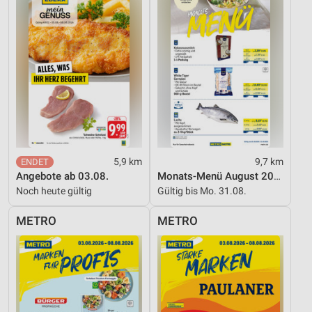
Analyse von Zielgruppen durch Statistiken oder
Kombinationen von Daten aus verschiedenen
Quellen
Entwicklung und Verbesserung der Angebote
Verwendung reduzierter Daten zur Auswahl von
Inhalten
IAB-Besonderheiten:
Verwendung genauer Standortdaten
5,9 km
9,7 km
Geräte anhand von aktiv angeforderten
Angebote ab 03.08.
Monats-Menü August 2026
Informationen identifizieren
Noch heute gültig
Gültig bis Mo. 31.08.
Nicht-IAB-Verarbeitungszwecke:
METRO
METRO
Notwendig
Performance
Funktional