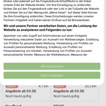
klicken oder jederzeit auf die Fingerabdruck-Schaltfläche in der linken
unteren Ecke der Website klicken. Um Ihre Einwilligung zu widerrufen,
16 Prospekte
klicken Sie auf den Fingerabdruck oder den Link in der Fußzeile der Website
und klicken Sie auf den Menüpunkt „Meine Daten“. Auf dieser Seite können
nahkauf
Globus
Sie Ihre Einwilligung widerrufen. Diese Entscheidungen werden unseren
Partnern mitgeteilt und haben keinen Einfluss auf die Browserdaten.
Wir und unsere Partner verarbeiten Daten, um die Leistung der
Website zu analysieren und Folgendes zu tun:
Speichern von oder Zugriff auf Informationen auf einem Endgerät.
Verwendung reduzierter Daten zur Auswahl von Werbeanzeigen. Erstellung
von Profilen für personalisierte Werbung. Verwendung von Profilen zur
Auswahl personalisierter Werbung. Erstellung von Profilen zur
Personalisierung von Inhalten. Verwendung von Profilen zur Auswahl
personalisierter Inhalte. Messung der Werbeleistung. Messung der
Performance von Inhalten. Analyse von Zielgruppen durch Statistiken oder
Kombinationen von Daten aus verschiedenen Quellen. Entwicklung und
Verbesserung der Angebote. Verwendung reduzierter Daten zur Auswahl
Alle akzeptieren
von Inhalten.
Daten können außerhalb der Europäischen Union weitergegeben und in die
Nein, anpassen
USA gesendet werden.
Ihre Einwilligung und die cookie Richtlinie gelten ausschließlich für diese
4,1 km
20,3 km
Website/App.
Angebote ab 03.08.
Angebote ab 03.08.
Partnerliste anzeigen (1 IAB-Anbieter)
Noch heute gültig
Noch heute gültig
Wir nutzen Ihre Daten für folgende Zwecke:
IAB-Verarbeitungszwecke: