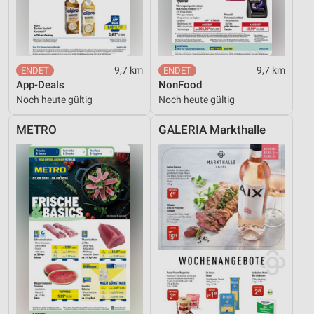
9,7 km
9,7 km
App-Deals
NonFood
Noch heute gültig
Noch heute gültig
METRO
GALERIA Markthalle