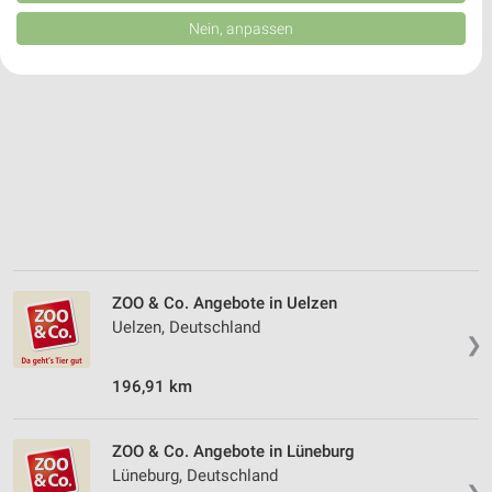
von Inhalten.
Daten können außerhalb der Europäischen Union weitergegeben und in die
Nein, anpassen
USA gesendet werden.
Ihre Einwilligung und die cookie Richtlinie gelten ausschließlich für diese
Website/App.
Partnerliste anzeigen (1 IAB-Anbieter)
Wir nutzen Ihre Daten für folgende Zwecke:
IAB-Verarbeitungszwecke:
Speichern von oder Zugriff auf Informationen
auf einem Endgerät
Verwendung reduzierter Daten zur Auswahl von
Werbeanzeigen
ZOO & Co. Angebote in Uelzen
Erstellung von Profilen für personalisierte
Uelzen, Deutschland
❯
Werbung
196,91 km
Verwendung von Profilen zur Auswahl
personalisierter Werbung
ZOO & Co. Angebote in Lüneburg
Erstellung von Profilen zur Personalisierung
von Inhalten
Lüneburg, Deutschland