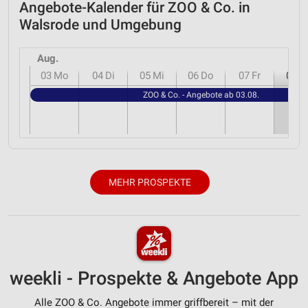
Angebote-Kalender für ZOO & Co. in
Walsrode und Umgebung
Aug.
03
Mo
04
Di
05
Mi
06
Do
07
Fr
08
S
ZOO & Co. - Angebote ab 03.08.
MEHR PROSPEKTE
weekli - Prospekte & Angebote App
Alle ZOO & Co. Angebote immer griffbereit – mit der