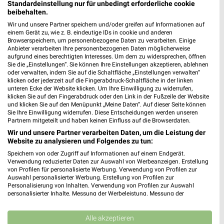
Verden, Deutschland
Standardeinstellung nur für unbedingt erforderliche cookie
❯
beibehalten.
Wir und unsere Partner speichern und/oder greifen auf Informationen auf
284,83 km
einem Gerät zu, wie z. B. eindeutige IDs in cookie und anderen
Browserspeichern, um personenbezogene Daten zu verarbeiten. Einige
Anbieter verarbeiten Ihre personenbezogenen Daten möglicherweise
aufgrund eines berechtigten Interesses. Um dem zu widersprechen, öffnen
ZOO & Co. Angebote in Hemmingen
Sie die „Einstellungen“. Sie können Ihre Einstellungen akzeptieren, ablehnen
Hemmingen, Deutschland
oder verwalten, indem Sie auf die Schaltfläche „Einstellungen verwalten“
❯
klicken oder jederzeit auf die Fingerabdruck-Schaltfläche in der linken
unteren Ecke der Website klicken. Um Ihre Einwilligung zu widerrufen,
klicken Sie auf den Fingerabdruck oder den Link in der Fußzeile der Website
250,82 km
und klicken Sie auf den Menüpunkt „Meine Daten“. Auf dieser Seite können
Sie Ihre Einwilligung widerrufen. Diese Entscheidungen werden unseren
Partnern mitgeteilt und haben keinen Einfluss auf die Browserdaten.
ZOO & Co. Angebote in Seevetal
Wir und unsere Partner verarbeiten Daten, um die Leistung der
Seevetal, Deutschland
Website zu analysieren und Folgendes zu tun:
❯
Speichern von oder Zugriff auf Informationen auf einem Endgerät.
Verwendung reduzierter Daten zur Auswahl von Werbeanzeigen. Erstellung
249,67 km
von Profilen für personalisierte Werbung. Verwendung von Profilen zur
Auswahl personalisierter Werbung. Erstellung von Profilen zur
Personalisierung von Inhalten. Verwendung von Profilen zur Auswahl
personalisierter Inhalte. Messung der Werbeleistung. Messung der
Performance von Inhalten. Analyse von Zielgruppen durch Statistiken oder
Kombinationen von Daten aus verschiedenen Quellen. Entwicklung und
Verbesserung der Angebote. Verwendung reduzierter Daten zur Auswahl
Alle akzeptieren