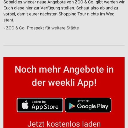
Nicht-IAB-Verarbeitungszwecke:
Sobald es wieder neue Angebote von ZOO & Co. gibt werden wir
Euch diese hier zur Verfügung stellen. Schaut also ab und zu
Notwendig
vorbei, damit eurer nächsten Shopping-Tour nichts im Weg
steht.
Performance
›
ZOO & Co. Prospekt für weitere Städte
Funktional
Werbung
Noch mehr Angebote in
der weekli App!
Jetzt kostenlos laden