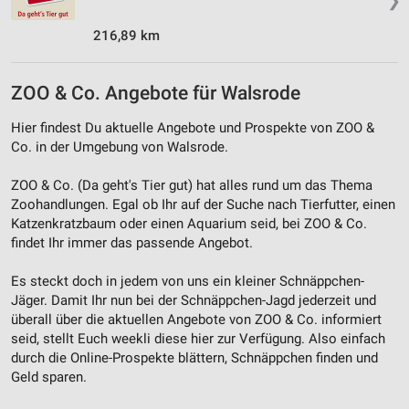
❯
Verwendung von Profilen zur Auswahl
216,89 km
personalisierter Inhalte
Messung der Werbeleistung
ZOO & Co. Angebote für Walsrode
Messung der Performance von Inhalten
Hier findest Du aktuelle Angebote und Prospekte von ZOO &
Co. in der Umgebung von Walsrode.
Analyse von Zielgruppen durch Statistiken oder
Kombinationen von Daten aus verschiedenen
Quellen
ZOO & Co. (Da geht's Tier gut) hat alles rund um das Thema
Zoohandlungen. Egal ob Ihr auf der Suche nach Tierfutter, einen
Entwicklung und Verbesserung der Angebote
Katzenkratzbaum oder einen Aquarium seid, bei ZOO & Co.
findet Ihr immer das passende Angebot.
Verwendung reduzierter Daten zur Auswahl von
Inhalten
Es steckt doch in jedem von uns ein kleiner Schnäppchen-
Jäger. Damit Ihr nun bei der Schnäppchen-Jagd jederzeit und
IAB-Besonderheiten:
überall über die aktuellen Angebote von ZOO & Co. informiert
Verwendung genauer Standortdaten
seid, stellt Euch weekli diese hier zur Verfügung. Also einfach
durch die Online-Prospekte blättern, Schnäppchen finden und
Geräte anhand von aktiv angeforderten
Geld sparen.
Informationen identifizieren