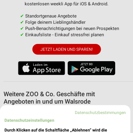
kostenlosen weekli App für iOS & Android.
✔
Standortgenaue Angebote
✔
Folge deinem Lieblingshändler
✔
Push-Benachrichtigungen bei neuen Prospekten
✔
Einkaufsliste - Einkauf stressfrei planen
JETZT LADEN UND SPAREN!
Weitere ZOO & Co. Geschäfte mit
Angeboten in und um Walsrode
Datenschutzbestimmungen
5 Geschäfte und Orte
Datenschutzeinstellungen
ZOO & Co. Angebote in Verden
Durch Klicken auf die Schaltfläche „Ablehnen“ wird die